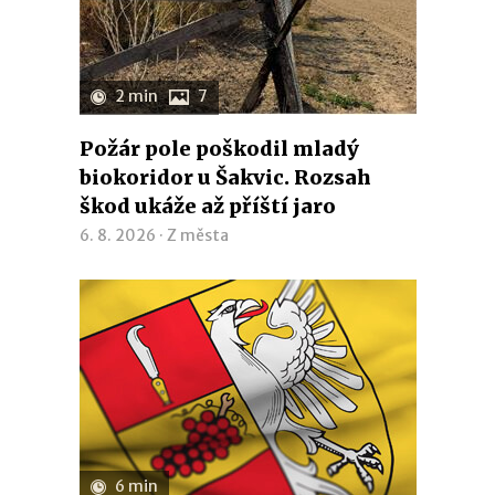
2 min
7
Požár pole poškodil mladý
biokoridor u Šakvic. Rozsah
škod ukáže až příští jaro
6. 8. 2026 ·
Z města
6 min