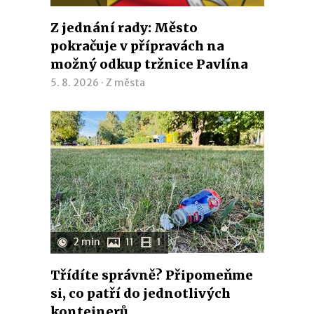
Z jednání rady: Město
pokračuje v přípravách na
možný odkup tržnice Pavlína
5. 8. 2026 ·
Z města
2 min
11
1
Třídíte správně? Připomeňme
si, co patří do jednotlivých
kontejnerů