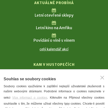
AKTUÁLNĚ PROBÍHÁ
Letní otevřené sklepy
Letní kino na Amfiku
Povídání o víně s vínem
celý kalendář akcí
KAM V HUSTOPEČÍCH
Vinařství
Souhlas se soubory cookies
T. G. Masaryk
Soubory cookies využíváme k zajištění nejlepší uživatelské zkušenosti s
Mandloně
našimi webovými stránkami. Podrobné informace o cookies naleznete v
Ubytování
sekci
Více informací o cookies
. Kliknutím na Přijmout všechny cookies
Restaurace
souhlasíte s tím, že můžeme užívat všechny typy cookies. Chcete-li povolit