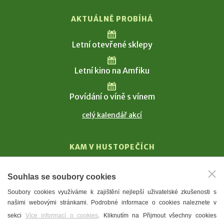
AKTUÁLNĚ PROBÍHÁ
Letní otevřené sklepy
Letní kino na Amfiku
Povídání o víně s vínem
celý kalendář akcí
KAM V HUSTOPEČÍCH
Vinařství
Souhlas se soubory cookies
T. G. Masaryk
Soubory cookies využíváme k zajištění nejlepší uživatelské zkušenosti s
Mandloně
našimi webovými stránkami. Podrobné informace o cookies naleznete v
Ubytování
sekci
Více informací o cookies
. Kliknutím na Přijmout všechny cookies