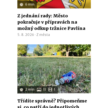
6 min
Z jednání rady: Město
pokračuje v přípravách na
možný odkup tržnice Pavlína
5. 8. 2026 ·
Z města
2 min
11
1
Třídíte správně? Připomeňme
si, co patří do jednotlivých