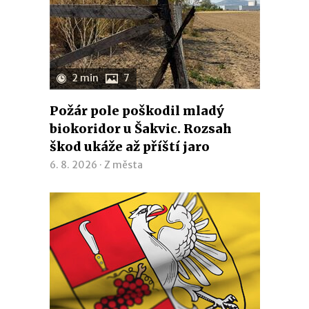
2 min
7
Požár pole poškodil mladý
biokoridor u Šakvic. Rozsah
škod ukáže až příští jaro
6. 8. 2026 ·
Z města