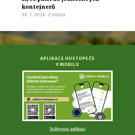
kontejnerů
28. 7. 2026 ·
Z města
APLIKACE HUSTOPEČE
V MOBILU
Stáhnout aplikaci