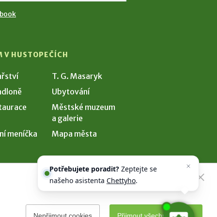
ebook
M V HUSTOPEČÍCH
ařství
T. G. Masaryk
dloně
Ubytování
taurace
Městské muzeum
a galerie
ní meníčka
Mapa města
Potřebujete poradit?
Zeptejte se
našeho asistenta
Chettyho
.
Nepřijmout cookies
Přijmout všechny cookies