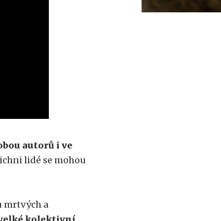
obou autorů i ve
ichni lidé se mohou
tu mrtvých a
velké kolektivní