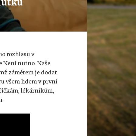
mutku
ho rozhlasu v
ře Není nutno. Naše
ejímž záměrem je dodat
ru všem lidem v první
třičkám, lékárníkům,
m.