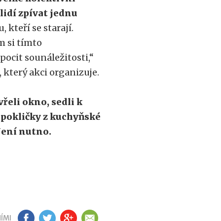
lidí zpívat jednu
 kteří se starají.
om si tímto
pocit sounáležitosti,“
 který akci organizuje.
vřeli okno, sedli k
a pokličky z kuchyňské
 Není nutno.
ÍMI
FB
TW
GP
EM