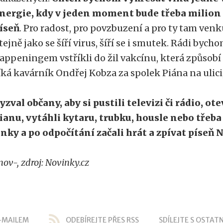
nergie, kdy v jeden moment bude třeba milion 
íseň
. Pro radost, pro povzbuzení a pro ty tam venku,
tejně jako se šíří virus, šíří se i smutek. Rádi bych
appeningem vstříkli do žil vakcínu, která způsobí 
íká kavárník Ondřej Kobza za spolek Piána na ulici,
yzval občany, aby si pustili televizi či rádio, ote
ianu, vytáhli kytaru, trubku, housle nebo třeb
inky a po odpočítání začali hrát a zpívat píseň
nov-, zdroj: Novinky.cz
-MAILEM
ODEBÍREJTE PŘES RSS
SDÍLEJTE S OSTATN