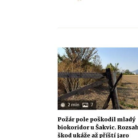
2 min
7
Požár pole poškodil mladý
biokoridor u Šakvic. Rozsa
škod ukáže až příští jaro