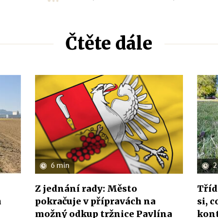
Čtěte dále
6 min
2
Z jednání rady: Město
Tříd
h
pokračuje v přípravách na
si, 
možný odkup tržnice Pavlína
kon