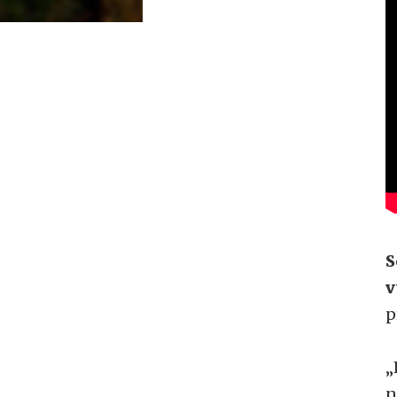
S
v
p
„
n