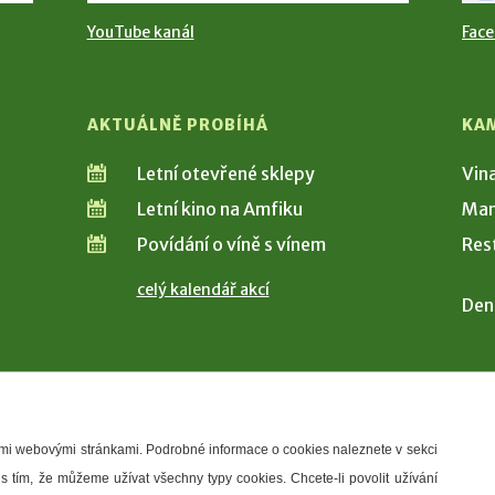
YouTube kanál
Fac
AKTUÁLNĚ PROBÍHÁ
KA
Letní otevřené sklepy
Vin
Letní kino na Amfiku
Man
Povídání o víně s vínem
Res
celý kalendář akcí
Den
šimi webovými stránkami. Podrobné informace o cookies naleznete v sekci
 s tím, že můžeme užívat všechny typy cookies. Chcete-li povolit užívání
řístupnosti
Správce webu
2026 © Město Hustopeče