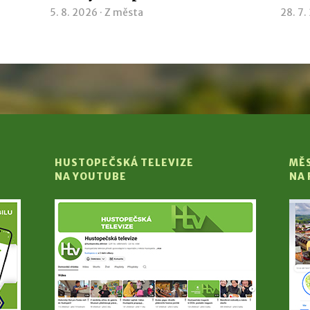
5. 8. 2026 ·
Z města
28. 7.
HUSTOPEČSKÁ TELEVIZE
MĚ
NA YOUTUBE
NA