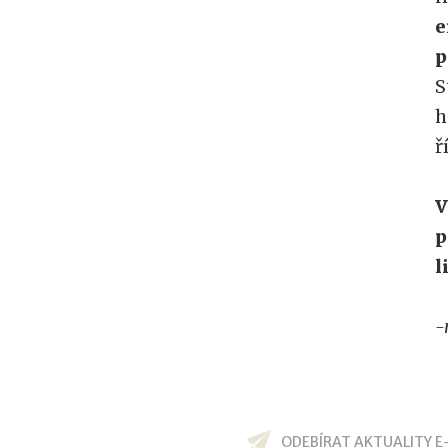
e
p
S
h
ř
V
p
l
-
ODEBÍRAT AKTUALITY E