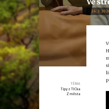
Ve stř
24. 3. 2020
V
H
m
s
l
p
TÉMA
Tipy z TICka
Z města