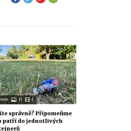
 min
11
1
íte správně? Připomeňme
co patří do jednotlivých
tejnerů