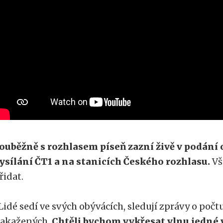
ouběžně s rozhlasem píseň zazní živě v podání 
ysílání ČT1 a na stanicích Českého rozhlasu.
Vš
řidat.
Lidé sedí ve svých obývácích, sledují zprávy o poč
akažených.
Chtěli bychom vykřesat vlnu jedné 