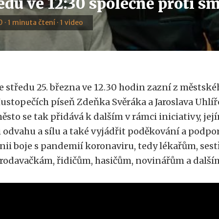
edu ve 12:30 společně proti s
 · 1 minuta čtení · 1 video
e středu 25. března ve 12.30 hodin zazní z městské
ustopečích píseň Zdeňka Svěráka a Jaroslava Uhlí
ěsto se tak přidává k dalším v rámci iniciativy, j
i odvahu a sílu a také vyjádřit poděkování a podpo
inii boje s pandemií koronaviru, tedy lékařům, ses
rodavačkám, řidičům, hasičům, novinářům a další