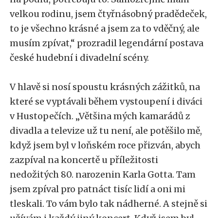
velkou rodinu, jsem čtyřnásobný pradědeček,
to je všechno krásné a jsem za to vděčný, ale
musím zpívat,“ prozradil legendární postava
české hudební i divadelní scény.
V hlavě si nosí spoustu krásných zážitků, na
které se vyptávali během vystoupení i diváci
v Hustopečích. „Většina mých kamarádů z
divadla a televize už tu není, ale potěšilo mě,
když jsem byl v loňském roce přizván, abych
zazpíval na koncertě u příležitosti
nedožitých 80. narozenin Karla Gotta. Tam
jsem zpíval pro patnáct tisíc lidí a oni mi
tleskali. To vám bylo tak nádherné. A stejně si