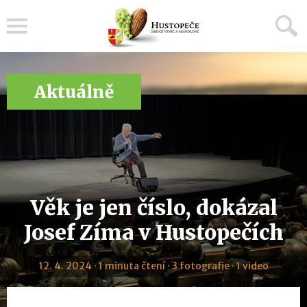
Menu
Aktuálně
Věk je jen číslo, dokázal
Josef Zíma v Hustopečích
12. 4. 2024 · 1 minuta čtení · 3 fotografie · 1 video