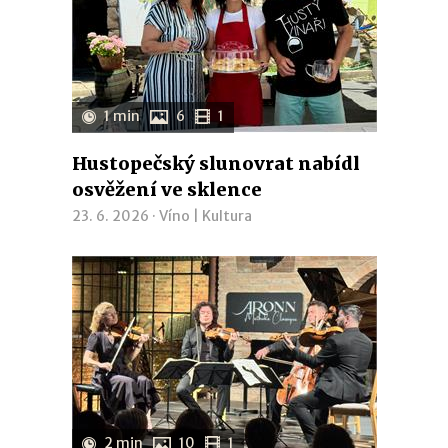
1 min
6
1
Hustopečský slunovrat nabídl
osvěžení ve sklence
23. 6. 2026 ·
Víno
|
Kultura
2 min
10
1