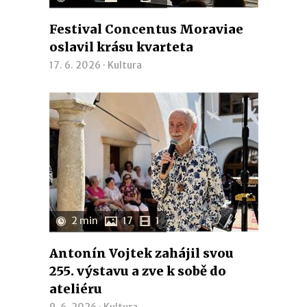
Festival Concentus Moraviae
oslavil krásu kvarteta
17. 6. 2026 ·
Kultura
2 min
17
1
Antonín Vojtek zahájil svou
255. výstavu a zve k sobě do
ateliéru