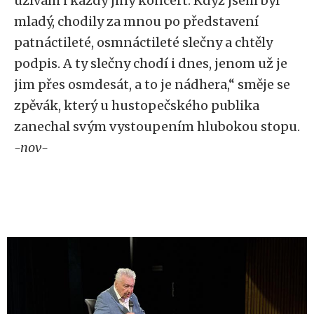
užívám i každý jiný koncert. Když jsem byl
mladý, chodily za mnou po představení
patnáctileté, osmnáctileté slečny a chtěly
podpis. A ty slečny chodí i dnes, jenom už je
jim přes osmdesát, a to je nádhera,“ směje se
zpěvák, který u hustopečského publika
zanechal svým vystoupením hlubokou stopu.
-nov-