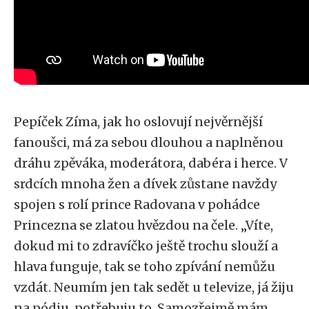
Pepíček Zíma, jak ho oslovují nejvěrnější
fanoušci, má za sebou dlouhou a naplněnou
dráhu zpěváka, moderátora, dabéra i herce. V
srdcích mnoha žen a dívek zůstane navždy
spojen s rolí prince Radovana v pohádce
Princezna se zlatou hvězdou na čele. „Víte,
dokud mi to zdravíčko ještě trochu slouží a
hlava funguje, tak se toho zpívání nemůžu
vzdát. Neumím jen tak sedět u televize, já žiju
na pódiu, potřebuju to. Samozřejmě mám