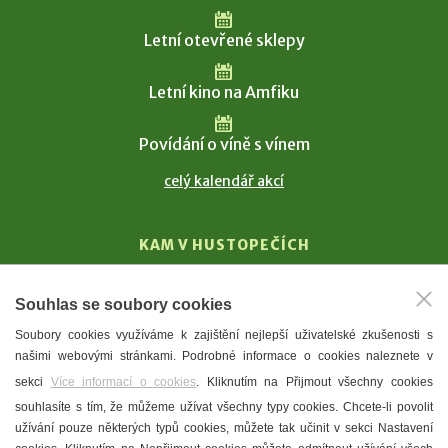
Letní otevřené sklepy
Letní kino na Amfiku
Povídání o víně s vínem
celý kalendář akcí
KAM V HUSTOPEČÍCH
Vinařství
Souhlas se soubory cookies
T. G. Masaryk
Soubory cookies využíváme k zajištění nejlepší uživatelské zkušenosti s
Mandloně
našimi webovými stránkami. Podrobné informace o cookies naleznete v
Ubytování
sekci
Více informací o cookies
. Kliknutím na Přijmout všechny cookies
Restaurace
souhlasíte s tím, že můžeme užívat všechny typy cookies. Chcete-li povolit
užívání pouze některých typů cookies, můžete tak učinit v sekci Nastavení
Městské muzeum a galerie