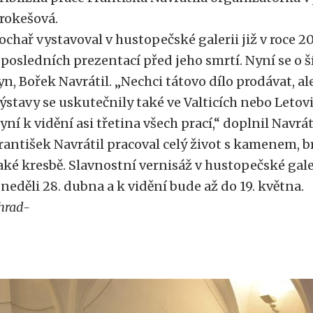
rokešová.
ochař vystavoval v hustopečské galerii již v roce 2
 posledních prezentací před jeho smrtí. Nyní se o š
yn, Bořek Navrátil. „Nechci tátovo dílo prodávat, a
ýstavy se uskutečnily také ve Valticích nebo Letovi
yní k vidění asi třetina všech prací,“ doplnil Navrát
rantišek Navrátil pracoval celý život s kamenem, 
aké kresbě. Slavnostní vernisáž v hustopečské gale
 neděli 28. dubna a k vidění bude až do 19. května.
hrad-