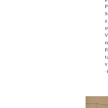
P
S
z
s
V
n
F
t
v
-