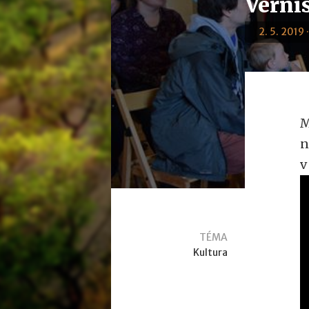
Vernis
2. 5. 2019 
M
n
v
TÉMA
Kultura