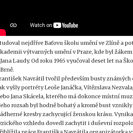
tudoval nejdříve Baťovu školu umění ve Zlíně a po
kademii výtvarných umění v Praze, kde byl žáke
 Jana Laudy. Od roku 1965 vyučoval deset let na Š
 Brně.
rantišek Navrátil tvořil především busty známých 
ak vyšly portréty Leoše Janáčka, Vítězslava Nezva
ebo Jana Skácela, kterého má dokonce místní muz
Jeho rozsah byl hodně bohatý a kromě bust vznikly
ádherné kresby zachycující ženskou krásu. Vynika
yzického vzhledu dovedl zachytit i duševní rozpol
řiblížila práce Františka Navrátila organizátorka 