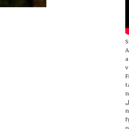
S
A
a
v
F
t
n
„
n
f
p