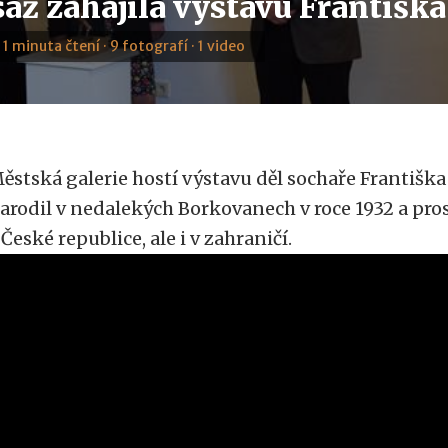
áž zahájila výstavu Františka
· 1 minuta čtení · 9 fotografí · 1 video
ěstská galerie hostí výstavu děl sochaře Františka 
arodil v nedalekých Borkovanech v roce 1932 a pros
 České republice, ale i v zahraničí.