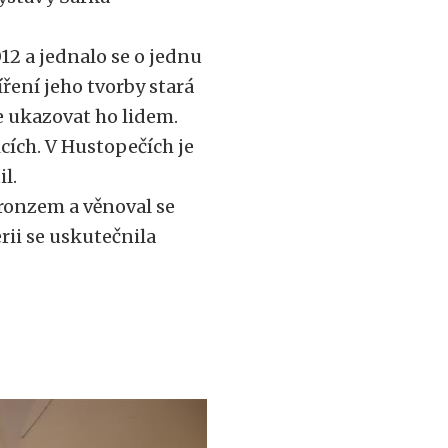
012 a jednalo se o jednu
íření jeho tvorby stará
le ukazovat ho lidem.
cích. V Hustopečích je
il.
bronzem a věnoval se
rii se uskutečnila