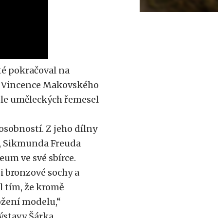
té pokračoval na
m Vincence Makovského
kole uměleckých řemesel
osobností. Z jeho dílny
la, Sikmunda Freuda
eum ve své sbírce.
 i bronzové sochy a
l tím, že kromě
ožení modelu,“
výstavy Šárka