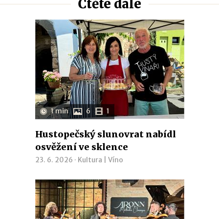
Čtěte dále
1 min
6
1
Hustopečský slunovrat nabídl
osvěžení ve sklence
23. 6. 2026 ·
Kultura
|
Víno