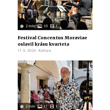
2 min
10
1
Festival Concentus Moraviae
oslavil krásu kvarteta
17. 6. 2026 ·
Kultura
2 min
17
1