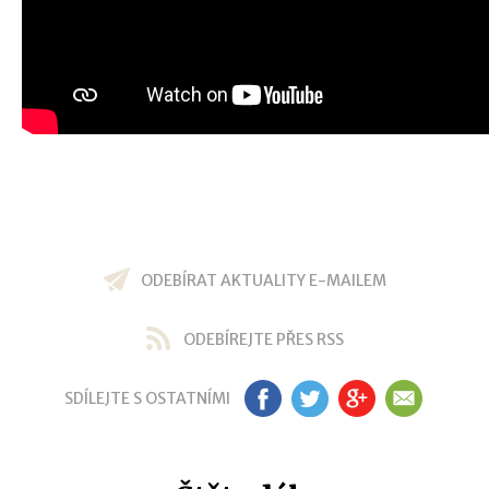
ODEBÍRAT AKTUALITY E-MAILEM
ODEBÍREJTE PŘES RSS
SDÍLEJTE S OSTATNÍMI
FB
TW
GP
EM