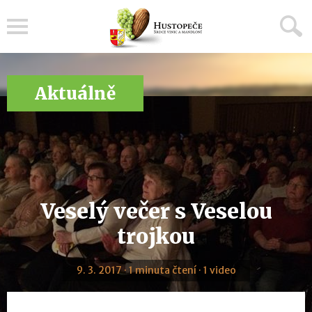
Menu
Aktuálně
Veselý večer s Veselou
trojkou
9. 3. 2017 · 1 minuta čtení · 1 video