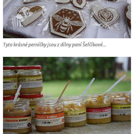
Tyto krásné perníčky jsou z dílny paní Šefčíkové...