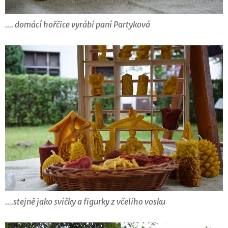
.... domácí hořčice vyrábí paní Partyková
....stejně jako svíčky a figurky z včelího vosku