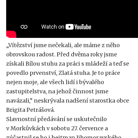
„Vítězství jsme nečekali, ale máme z něho
obrovskou radost. Před dvěma roky jsme
získali Bílou stuhu za práci s mládeží a teď se
povedlo prvenství, Zlatá stuha. Je to práce
nejen moje, ale všech lidí i bývalého
zastupitelstva, na jehož činnost jsme
navázali,“ neskrývala nadšení starostka obce
Brigita Petrášová.
Slavnostní předávání se uskutečnilo
v Morkůvkách v sobotu 27. července a
zúčastnil se ho i hejtman Jihomoravského