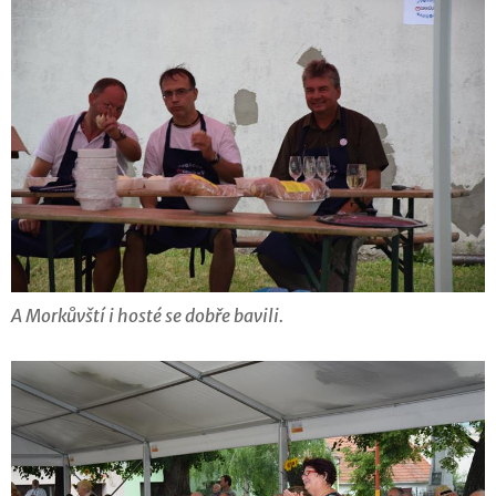
A Morkůvští i hosté se dobře bavili.