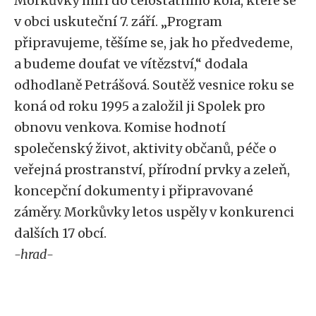
Morkůvky míří do celostátního kola, které se
v obci uskuteční 7. září. „Program
připravujeme, těšíme se, jak ho předvedeme,
a budeme doufat ve vítězství,“ dodala
odhodlaně Petrášová. Soutěž vesnice roku se
koná od roku 1995 a založil ji Spolek pro
obnovu venkova. Komise hodnotí
společenský život, aktivity občanů, péče o
veřejná prostranství, přírodní prvky a zeleň,
koncepční dokumenty i připravované
záměry. Morkůvky letos uspěly v konkurenci
dalších 17 obcí.
-hrad-