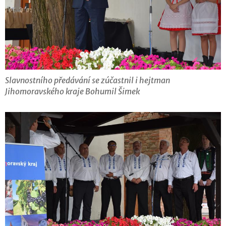
Slavnostního předávání se zúčastnil i hejtman
Jihomoravského kraje Bohumil Šimek