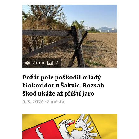
2 min
7
Požár pole poškodil mladý
biokoridor u Šakvic. Rozsah
škod ukáže až příští jaro
6. 8. 2026 ·
Z města