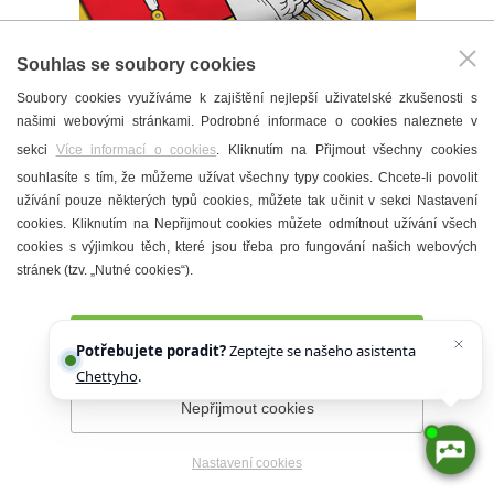
Souhlas se soubory cookies
Soubory cookies využíváme k zajištění nejlepší uživatelské zkušenosti s
6 min
našimi webovými stránkami. Podrobné informace o cookies naleznete v
sekci
Více informací o cookies
. Kliknutím na Přijmout všechny cookies
Z jednání rady: Město
souhlasíte s tím, že můžeme užívat všechny typy cookies. Chcete-li povolit
pokračuje v přípravách na
užívání pouze některých typů cookies, můžete tak učinit v sekci Nastavení
možný odkup tržnice Pavlína
cookies. Kliknutím na Nepřijmout cookies můžete odmítnout užívání všech
cookies s výjimkou těch, které jsou třeba pro fungování našich webových
5. 8. 2026 ·
Z města
stránek (tzv. „Nutné cookies“).
Přijmout všechny cookies
Potřebujete poradit?
Zeptejte se našeho asistenta
Chettyho
.
Nepřijmout cookies
Nastavení cookies