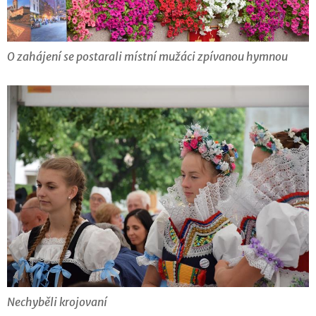
O zahájení se postarali místní mužáci zpívanou hymnou
Nechyběli krojovaní