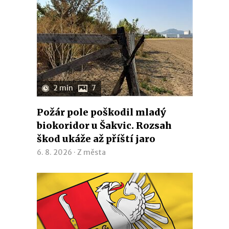
2 min
7
Požár pole poškodil mladý
biokoridor u Šakvic. Rozsah
škod ukáže až příští jaro
6. 8. 2026 ·
Z města