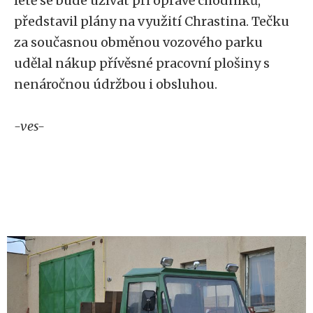
létě se bude užívat při opravě chodníků,“
představil plány na využití Chrastina. Tečku
za současnou obměnou vozového parku
udělal nákup přívěsné pracovní plošiny s
nenáročnou údržbou i obsluhou.
-ves-