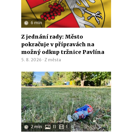
6 min
Z jednání rady: Město
pokračuje v přípravách na
možný odkup tržnice Pavlína
5. 8. 2026 ·
Z města
2 min
11
1