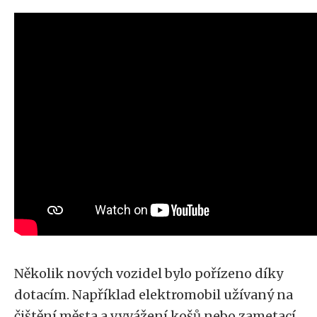
Několik nových vozidel bylo pořízeno díky
dotacím. Například elektromobil užívaný na
čištění města a vyvážení košů nebo zametací