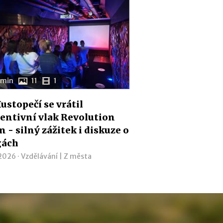
 min
11
1
ustopečí se vrátil
entivní vlak Revolution
n - silný zážitek i diskuze o
gách
 2026 ·
Vzdělávání
|
Z města