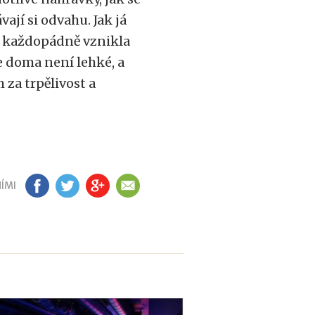
ají si odvahu. Jak já
le každopádně vznikla
e doma není lehké, a
 za trpělivost a
ÍMI
FB
TW
GP
EM