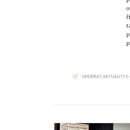
o
ř
t
p
p
ODEBÍRAT AKTUALITY E