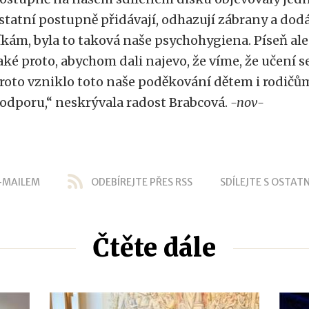
statní postupně přidávají, odhazují zábrany a dodáv
íkám, byla to taková naše psychohygiena. Píseň a
aké proto, abychom dali najevo, že víme, že učení s
roto vzniklo toto naše poděkování dětem i rodičům
odporu,“ neskrývala radost Brabcová.
-nov-
-MAILEM
ODEBÍREJTE PŘES RSS
SDÍLEJTE S OSTATN
Čtěte dále