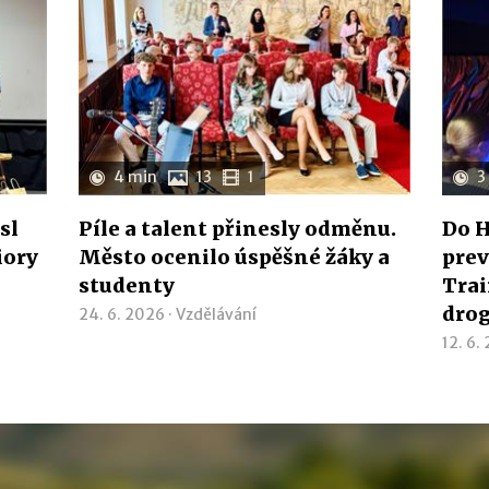
4 min
13
1
3
sl
Píle a talent přinesly odměnu.
Do H
iory
Město ocenilo úspěšné žáky a
prev
studenty
Trai
dro
24. 6. 2026 ·
Vzdělávání
12. 6.