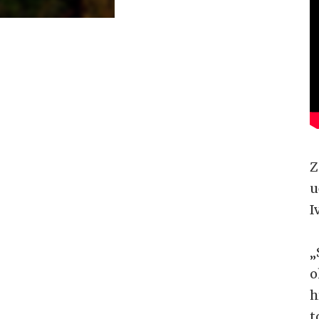
Z
u
I
„
o
h
t