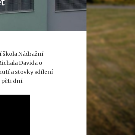
et
í škola Nádražní
ichala Davida o
nutí a stovky sdílení
pěti dní.