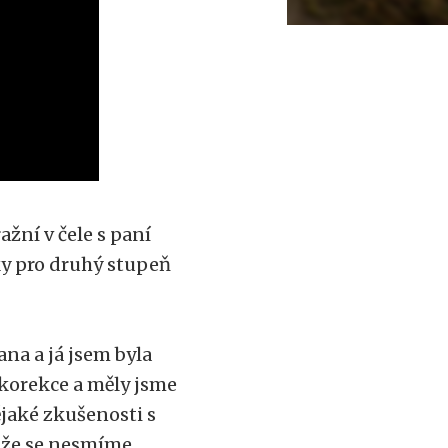
žní v čele s paní
ky pro druhý stupeň
na a já jsem byla
 korekce a měly jsme
jaké zkušenosti s
, že se nesmíme