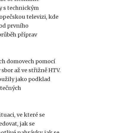
dy s technickým
opečskou televizi, kde
 od prvního
průběh příprav
vých domovech pomocí
 sbor až ve střižně HTV.
loužily jako podklad
utečných
tuaci, ve které se
dovat, jak se
tlivé nahrávky, jak se