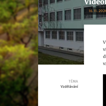
Video
16. 11. 202
V
v
d
v
TÉMA
Vzdělávání