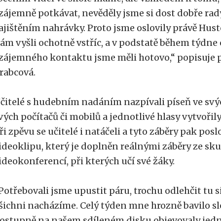
zájemně potkávat, nevěděly jsme si dost dobře ra
ajištěním nahrávky. Proto jsme oslovily právě Hust
ám vyšli ochotně vstříc, a v podstatě během týdne
zájemného kontaktu jsme měli hotovo,“ popisuje 
rabcová.
čitelé s hudebním nadáním nazpívali píseň ve s
vých počítačů či mobilů a jednotlivé hlasy vytvořily
ři zpěvu se učitelé i natáčeli a tyto záběry pak pos
ideoklipu, který je doplněn reálnými záběry ze sk
ideokonferencí, při kterých učí své žáky.
Potřebovali jsme upustit páru, trochu odlehčit tu si
šichni nacházíme. Celý týden mne hrozně bavilo sle
ostupně na našem sdíleném disku objevovaly jedno