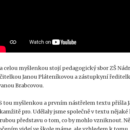
a celou myšlenkou stojí pedagogický sbor ZŠ Nádra
čitelkou Janou Pláteníkovou a zástupkyní ředitel
vanou Brabcovou.
S tou myšlenkou a prvním nástřelem textu přišla Ja
kamžitě pro. Udělaly jsme společně v textu nějaké
rubou představu o tom, co by mohlo vzniknout. Ně
očením videí ve škole máme, ale vzhledem k tomu