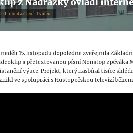
klip z Nádražky ovládl intern
0 · 1 minuta čtení · 1 video
 neděli 15. listopadu dopoledne zveřejnila Základn
ideoklip s přetextovanou písní Nonstop zpěváka M
istanční výuce. Projekt, který nasbíral tisíce shléd
znikl ve spolupráci s Hustopečskou televizí během 