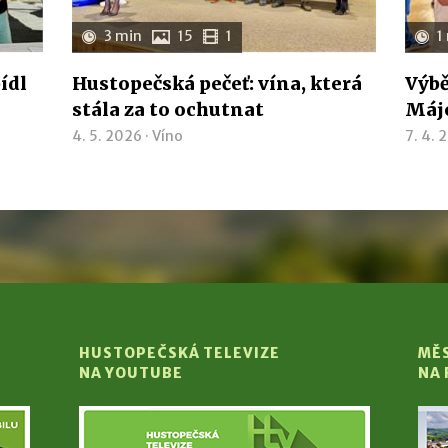
3 min
15
1
1
ídl
Hustopečská pečeť: vína, která
Výbě
stála za to ochutnat
Májo
4. 5. 2026 ·
Víno
7. 4. 
HUSTOPEČSKÁ TELEVIZE
MĚ
NA YOUTUBE
NA