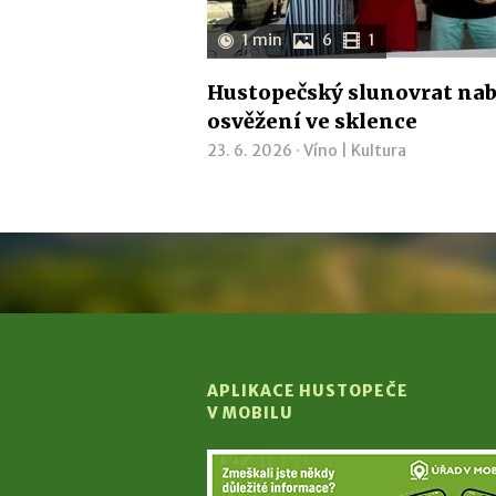
1 min
6
1
Hustopečský slunovrat nab
osvěžení ve sklence
23. 6. 2026 ·
Víno
|
Kultura
APLIKACE HUSTOPEČE
V MOBILU