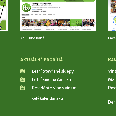
YouTube kanál
Fac
AKTUÁLNĚ PROBÍHÁ
KA
Letní otevřené sklepy
Vin
Letní kino na Amfiku
Man
Povídání o víně s vínem
Res
celý kalendář akcí
Den