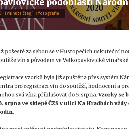
pavlovické podoblasti Národní
 · 1 minuta čtení · 1 fotografie
iž pošesté za sebou se v Hustopečích uskuteční n
outěže vín s původem ve Velkopavlovické vinařské
egistrace vzorků byla již spuštěna přes systém N
entra pro registraci vín do soutěží, hodnocení a pre
ohou svá vína přihlašovat do 5. srpna.
Vzorky se b
3. srpna ve sklepě ČZS v ulici Na Hradbách vždy 
odin.