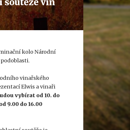
 soutěže vín
ominační kolo Národní
 podoblasti.
árodního vinařského
zentací Elwis a vinaři
udou vybírat od 10. do
od 9.00 do 16.00