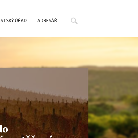
Hledat
STSKÝ ÚŘAD
ADRESÁŘ
do