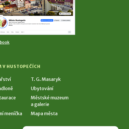
ebook
M V HUSTOPEČÍCH
ařství
T. G. Masaryk
dloně
Ubytování
taurace
Městské muzeum
a galerie
ní meníčka
Mapa města