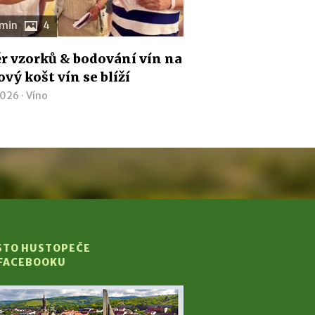
 min
4
r vzorků & bodování vín na
vý košt vín se blíží
2026 ·
Víno
STO HUSTOPEČE
 FACEBOOKU