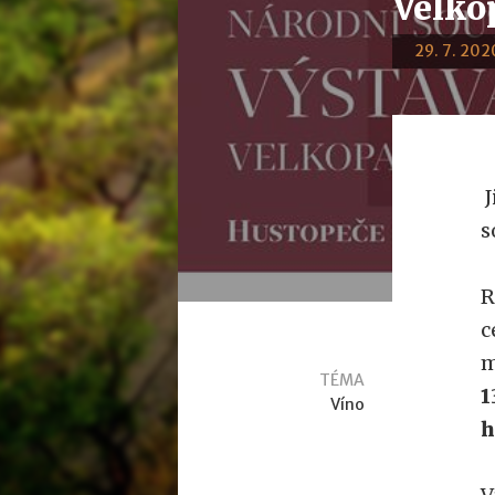
Velko
29. 7. 2020
J
s
R
c
m
TÉMA
1
Víno
h