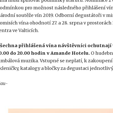
ína musí splňovat podmínky statutu. Nominace z o
odmínkou pro možnost následného přihlášení vín
árodní soutěže vín 2019. Odborní degustátoři v m
omisích vína ohodnotí 27. a 28. srpna v prostorác
entra ve Valticích.
šechna přihlášená vína návštěvníci ochutnají 
0.00 do 20.00 hodin v Amande Hotelu.
O hudební
imbálová muzika. Vstupné se neplatí, k zakoupen
kleničky, katalogy a bločky za degustaci jednotliv
jau-