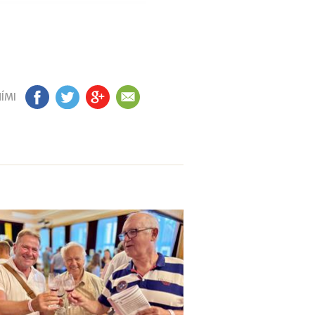
ÍMI
FB
TW
GP
EM