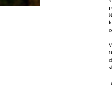
V
p
N
k
c
V
1
c
s
-