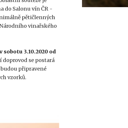
blastní soutěže je
a do Salonu vín ČR -
inimálně pětičlenných
h Národního vinařského
v sobotu 3.10.2020 od
 doprovod se postará
í budou připravené
ých vzorků.