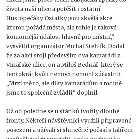
života naší ulice a potěšit i ostatní
Hustopečáky. Ostatky jsou skvělá akce,
kterou pořádá město, ale tohle je taková
komornější událost hlavně pro místní,“
vysvětlil organizátor Michal Stehlík. Dodal,
že za akcí stojí především dva kamarádi z
Vinařské ulice, on a Miloš Bednář, který se
tentokrát kvůli nemoci nemohl zúčastnit.
„Mrzí mě to, ale díky kamarádům a rodině
jsme to společně zvládli,“ doplnil.
Už od poledne se u stánků tvořily dlouhé
fronty. Někteří návštěvníci využili připravené
posezení a užívali si slunečné počasí s talířem