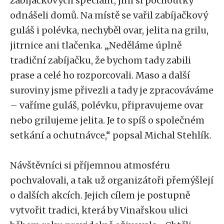
zabíjačkových specialit, jiní si pochoutky
odnášeli domů. Na místě se vařil zabíjačkový
guláš i polévka, nechyběl ovar, jelita na grilu,
jitrnice ani tlačenka. „Neděláme úplně
tradiční zabíjačku, že bychom tady zabili
prase a celé ho rozporcovali. Maso a další
suroviny jsme přivezli a tady je zpracováváme
– vaříme guláš, polévku, připravujeme ovar
nebo grilujeme jelita. Je to spíš o společném
setkání a ochutnávce,“ popsal Michal Stehlík.
Návštěvníci si příjemnou atmosféru
pochvalovali, a tak už organizátoři přemýšlejí
o dalších akcích. Jejich cílem je postupně
vytvořit tradici, která by Vinařskou ulici