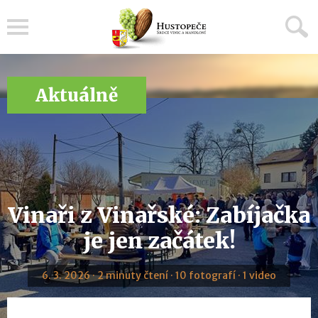
Menu
Aktuálně
Vinaři z Vinařské: Zabíjačka
je jen začátek!
6. 3. 2026 · 2 minuty čtení · 10 fotografí · 1 video