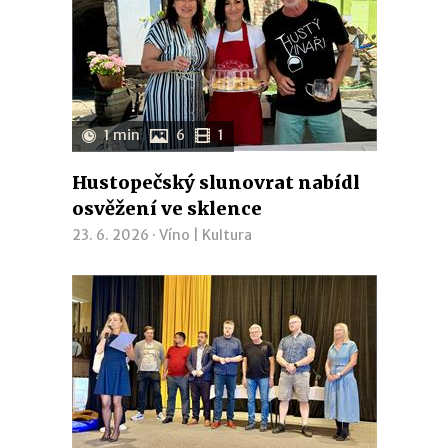
1 min
6
1
Hustopečský slunovrat nabídl
osvěžení ve sklence
23. 6. 2026 ·
Víno
|
Kultura