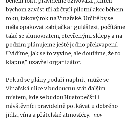
během roku pravidelně oživovala. „Chtěli
bychom zavést tři až čtyři pilotní akce během
roku, takový rok na Vinařské. Určitě by se
měla opakovat zabíjačka i gulášfest, počítáme
také se slunovratem, otevřenými sklepy a na
podzim plánujeme ještě jedno překvapení.
Uvidíme, jak se to vyvine, ale doufáme, že to
klapne,“ uzavřel organizátor.
Pokud se plány podaří naplnit, může se
Vinařská ulice v budoucnu stát dalším
místem, kde se budou Hustopečští i
návštěvníci pravidelně potkávat u dobrého
jídla, vína a přátelské atmosféry.
-nov-