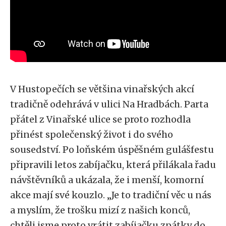
V Hustopečích se většina vinařských akcí
tradičně odehrává v ulici Na Hradbách. Parta
přátel z Vinařské ulice se proto rozhodla
přinést společenský život i do svého
sousedství. Po loňském úspěšném gulášfestu
připravili letos zabíjačku, která přilákala řadu
návštěvníků a ukázala, že i menší, komorní
akce mají své kouzlo. „Je to tradiční věc u nás
a myslím, že trošku mizí z našich konců,
chtěli jsme proto vrátit zabíjačku zpátky do