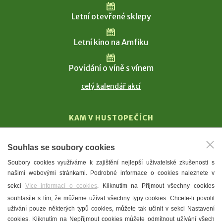
Letní otevřené sklepy
Letní kino na Amfiku
Povídání o víně s vínem
celý kalendář akcí
KAM V HUSTOPEČÍCH
Vinařství
Souhlas se soubory cookies
T. G. Masaryk
Soubory cookies využíváme k zajištění nejlepší uživatelské zkušenosti s
Mandloně
našimi webovými stránkami. Podrobné informace o cookies naleznete v
Ubytování
sekci
Více informací o cookies
. Kliknutím na Přijmout všechny cookies
Restaurace
souhlasíte s tím, že můžeme užívat všechny typy cookies. Chcete-li povolit
užívání pouze některých typů cookies, můžete tak učinit v sekci Nastavení
Městské muzeum a galerie
cookies. Kliknutím na Nepřijmout cookies můžete odmítnout užívání všech