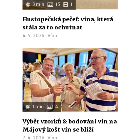
3 min
15
1
Hustopečská pečeť: vína, která
stála za to ochutnat
4. 5. 2026 ·
Víno
1 min
4
Výběr vzorků & bodování vín na
Májový košt vín se blíží
7. 4. 2026 ·
Víno