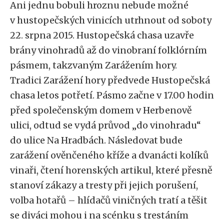
Ani jednu bobuli hroznu nebude možné
v hustopečských vinicích utrhnout od soboty
22. srpna 2015. Hustopečská chasa uzavře
brány vinohradů až do vinobraní folklórním
pásmem, takzvaným Zarážením hory.
Tradici Zarážení hory předvede Hustopečská
chasa letos potřetí. Pásmo začne v 17.00 hodin
před společenským domem v Herbenově
ulici, odtud se vydá průvod „do vinohradu“
do ulice Na Hradbách. Následovat bude
zarážení ověnčeného kříže a dvanácti kolíků
vinaři, čtení horenských artikul, které přesně
stanoví zákazy a tresty při jejich porušení,
volba hotařů – hlídačů viničných tratí a těšit
se diváci mohou i na scénku s trestáním