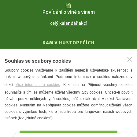
Povídání o víně s vínem
celý kalendář akcí
KAM V HUSTOPEČÍCH
Vinařství
Souhlas se soubory cookies
T. G. Masaryk
Soubory cookies využíváme k zajištění nejlepší uživatelské zkušenosti s
Mandloně
našimi webovými stránkami. Podrobné informace o cookies naleznete v
Ubytování
sekci
Více informací o cookies
. Kliknutím na Přijmout všechny cookies
Restaurace
souhlasíte s tím, že můžeme užívat všechny typy cookies. Chcete-li povolit
užívání pouze některých typů cookies, můžete tak učinit v sekci Nastavení
Městské muzeum a galerie
cookies. Kliknutím na Nepřijmout cookies můžete odmítnout užívání všech
Denní meníčka
cookies s výjimkou těch, které jsou třeba pro fungování našich webových
stránek (tzv. „Nutné cookies“).
Mapa města