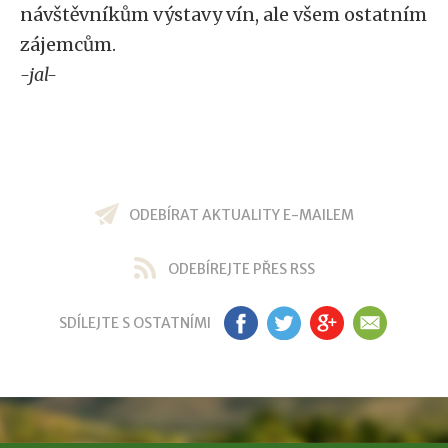
návštěvníkům výstavy vín, ale všem ostatním
zájemcům.
-jal-
ODEBÍRAT AKTUALITY E-MAILEM
ODEBÍREJTE PŘES RSS
SDÍLEJTE S OSTATNÍMI
FB
TW
GP
EM