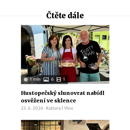
Čtěte dále
1 min
6
1
Hustopečský slunovrat nabídl
osvěžení ve sklence
23. 6. 2026 ·
Kultura
|
Víno