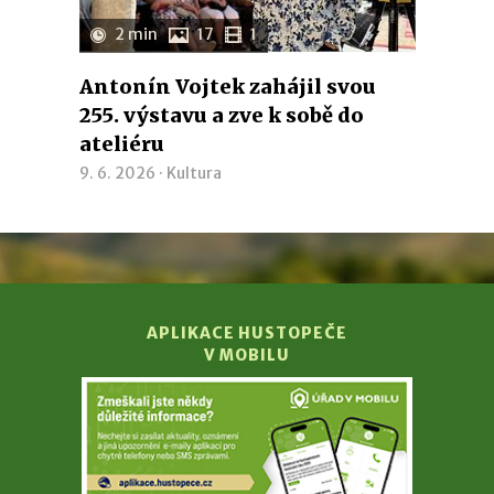
2 min
17
1
Antonín Vojtek zahájil svou
255. výstavu a zve k sobě do
ateliéru
9. 6. 2026 ·
Kultura
APLIKACE HUSTOPEČE
V MOBILU