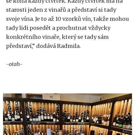
se koná každý čtvrtek. Každý čtvrtek má na
starosti jeden z vinařů a představí si tady
svoje vína. Je to až 10 vzorků vín, takže mohou
tady lidi posedět a prochutnat vždycky
konkrétního vinaře, který se tady sám
představí,“ dodává Radmila.
-otah-