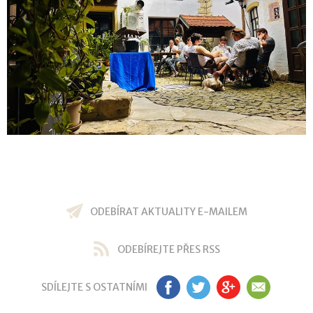
ODEBÍRAT AKTUALITY E-MAILEM
ODEBÍREJTE PŘES RSS
SDÍLEJTE S OSTATNÍMI
FB
TW
GP
EM