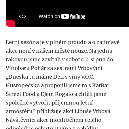
Letní sezóna je v plném proudu a o zajímavé
akce není v našem městě nouze. Na jednu
takovou jsme zavítali v sobotu 2. srpna do
Vínobaru Pohár za sestrami Vrbovými.
„Dneska tu máme Den s víny V.O.C.
Hustopečsko a propojili jsme to s KarBar
Street Food a DJem Rogalo a chtěli jsme
společně vytvořit příjemnou letní
atmosféru,“ přibližuje akci Libuše Vrbová.
Návštěvníci akce mohli během celého
odpoledne ochutnat vína z nabídky