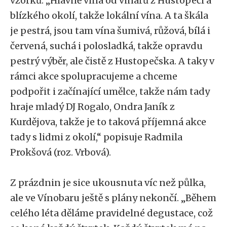
vzorků. „Hlavně vína od vinařů z Hustopečí a
blízkého okolí, takže lokální vína. A ta škála
je pestrá, jsou tam vína šumivá, růžová, bílá i
červená, suchá i polosladká, takže opravdu
pestrý výběr, ale čistě z Hustopečska. A taky v
rámci akce spolupracujeme a chceme
podpořit i začínající umělce, takže nám tady
hraje mladý DJ Rogalo, Ondra Janík z
Kurdějova, takže je to taková příjemná akce
tady s lidmi z okolí,“ popisuje Radmila
Prokšová (roz. Vrbová).
Z prázdnin je sice ukousnuta víc než půlka,
ale ve Vínobaru ještě s plány nekončí. „Během
celého léta děláme pravidelné degustace, což