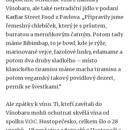
Vínobaru, ale také netradiční jídlo v podaní
KarBar Street Food z Pavlova. „Připravily jsme
řemeslný chlebíček, který je s pršutem,
burratou a meruňkovým čatným. Potom tady
máme Bibimbap, to je bowl, kde je rýže,
marinované vejce, fazolové lusky, edamame a
potom dva druhy sladkého – místo
klasického tiramisu máme macha tiramisu a
potom veganský takový povidlový dezert,
perník se švestkami.“
Ale zpátky k vínu. Ti, kteří zavítali do
Vínobaru mohli ochutnat skvělá vína od
spolku V.O.C. Hustopečesko, celkem šlo o 28