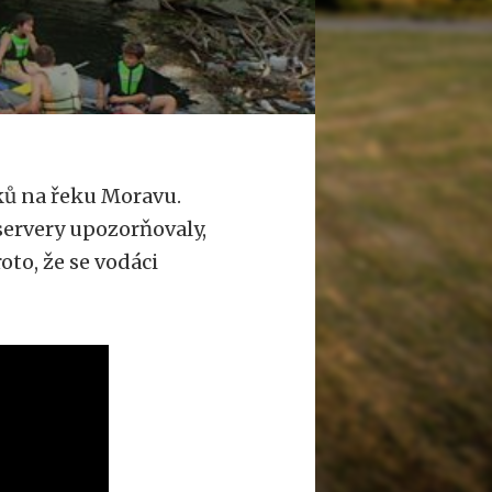
ků na řeku Moravu.
servery upozorňovaly,
oto, že se vodáci