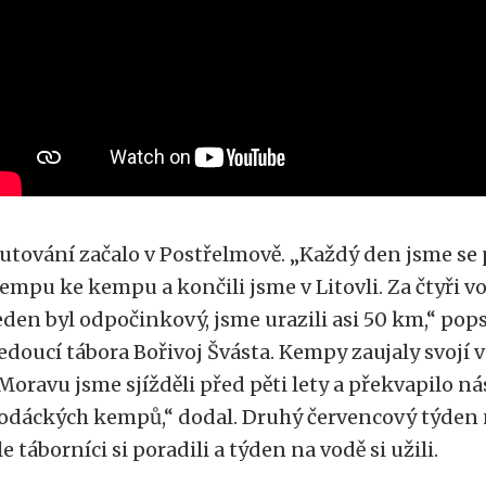
utování začalo v Postřelmově. „Každý den jsme se
empu ke kempu a končili jsme v Litovli. Za čtyři v
eden byl odpočinkový, jsme urazili asi 50 km,“ pop
edoucí tábora Bořivoj Švásta. Kempy zaujaly svojí
Moravu jsme sjížděli před pěti lety a překvapilo nás
odáckých kempů,“ dodal.
Druhý červencový týden n
le táborníci si poradili a týden na vodě si užili.