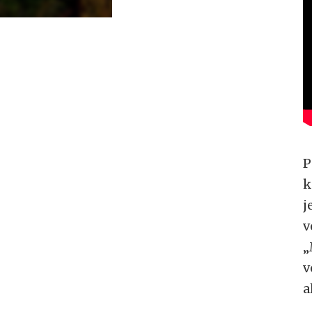
P
k
j
v
„
v
a