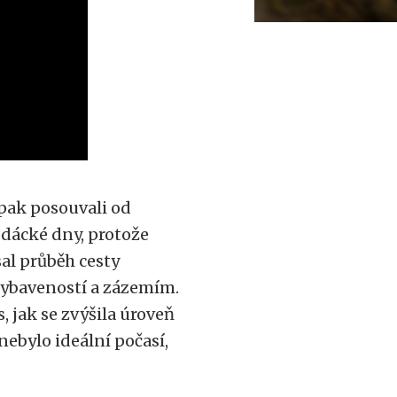
 pak posouvali od
odácké dny, protože
sal průběh cesty
 vybaveností a zázemím.
, jak se zvýšila úroveň
ebylo ideální počasí,