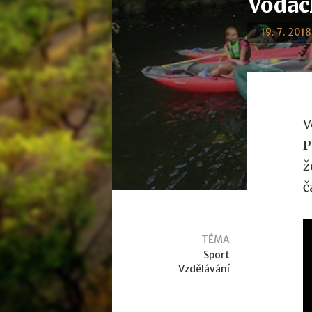
Vodác
19. 7. 2018
V
P
ž
č
TÉMA
Sport
Vzdělávání