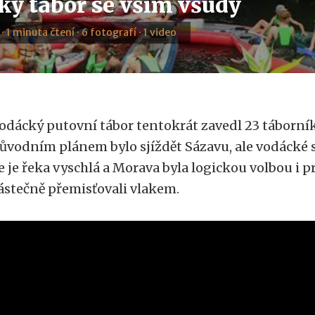
ký tábor se vším všudy
 · 1 minuta čtení · 6 fotografí · 1 video
odácký putovní tábor tentokrát zavedl 23 táborní
ůvodním plánem bylo sjíždět Sázavu, ale vodácké 
e je řeka vyschlá a Morava byla logickou volbou i pr
ástečně přemisťovali vlakem.