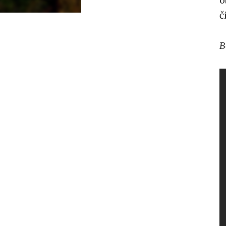
o
č
B