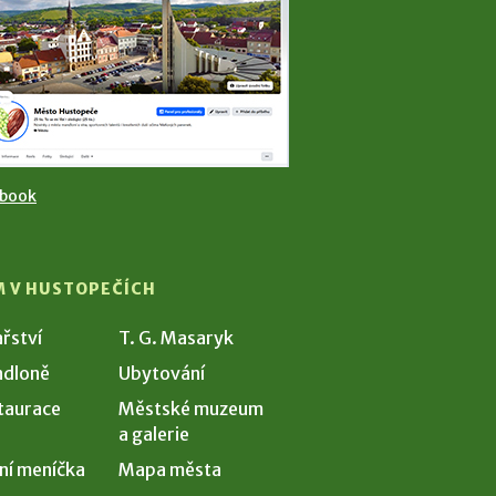
ebook
M V HUSTOPEČÍCH
ařství
T. G. Masaryk
dloně
Ubytování
taurace
Městské muzeum
a galerie
ní meníčka
Mapa města