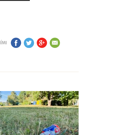
ÍMI
FB
TW
GP
EM