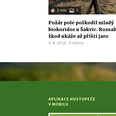
2 min
7
Požár pole poškodil mladý
biokoridor u Šakvic. Rozsa
škod ukáže až příští jaro
6. 8. 2026 ·
Z města
APLIKACE HUSTOPEČE
V MOBILU