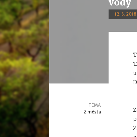
vody
12. 3. 2018
T
T
u
D
TÉMA
Z
Z města
p
Z