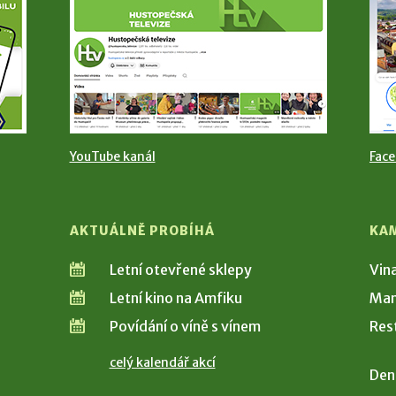
YouTube kanál
Fac
AKTUÁLNĚ PROBÍHÁ
KA
Letní otevřené sklepy
Vin
Letní kino na Amfiku
Man
Povídání o víně s vínem
Res
celý kalendář akcí
Den