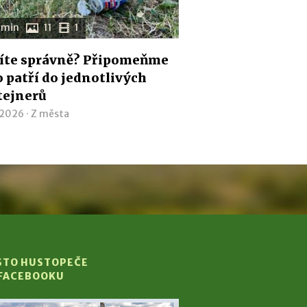
 min
11
1
íte správně? Připomeňme
co patří do jednotlivých
tejnerů
 2026 ·
Z města
STO HUSTOPEČE
 FACEBOOKU