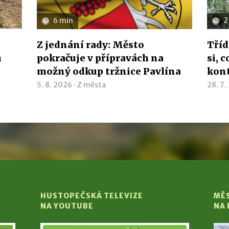
6 min
2
Z jednání rady: Město
Tříd
h
pokračuje v přípravách na
si, 
možný odkup tržnice Pavlína
kon
5. 8. 2026 ·
Z města
28. 7.
HUSTOPEČSKÁ TELEVIZE
MĚ
NA YOUTUBE
NA