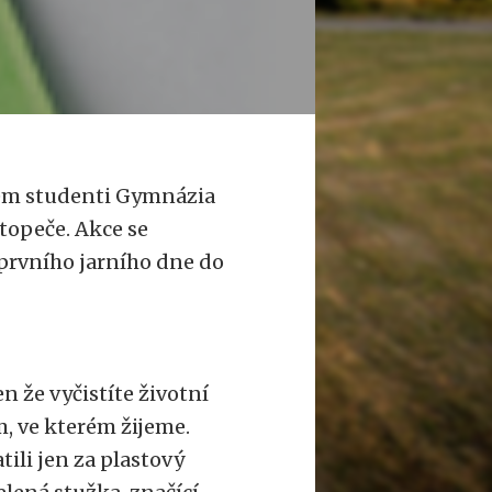
kem studenti Gymnázia
topeče. Akce se
 prvního jarního dne do
n že vyčistíte životní
m, ve kterém žijeme.
ili jen za plastový