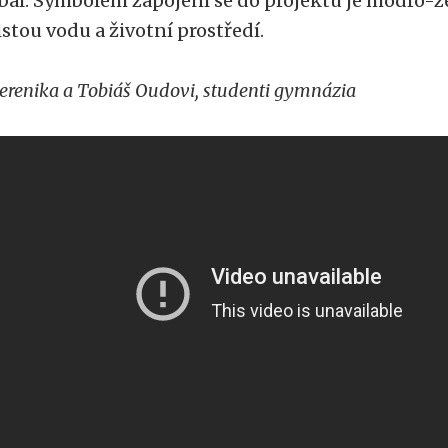
bal. Symbolem zapojení se do projektu je modro-ze
istou vodu a životní prostředí.
erenika a Tobiáš Oudovi, studenti gymnázia