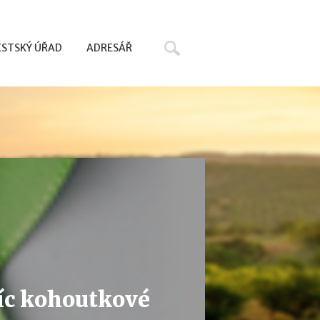
Hledat
STSKÝ ÚŘAD
ADRESÁŘ
síc kohoutkové