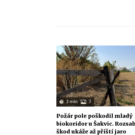
2 min
7
Požár pole poškodil mladý
biokoridor u Šakvic. Rozsa
škod ukáže až příští jaro