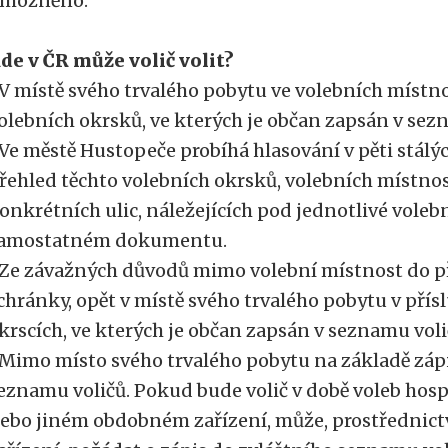
možněno.
de v ČR může volič volit?
 V místě svého trvalého pobytu ve volebních místn
olebních okrsků, ve kterých je občan zapsán v sez
 Ve městě Hustopeče probíhá hlasování v pěti stálý
řehled těchto volebních okrsků, volebních místno
onkrétních ulic, náležejících pod jednotlivé voleb
amostatném dokumentu.
 Ze závažných důvodů mimo volební místnost do p
chránky, opět v místě svého trvalého pobytu v pří
krscích, ve kterých je občan zapsán v seznamu voli
 Mimo místo svého trvalého pobytu na základě záp
eznamu voličů. Pokud bude volič v době voleb hos
ebo jiném obdobném zařízení, může, prostřednict