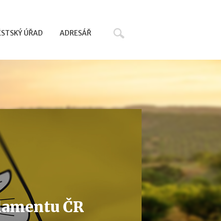
Hledat
STSKÝ ÚŘAD
ADRESÁŘ
rlamentu ČR