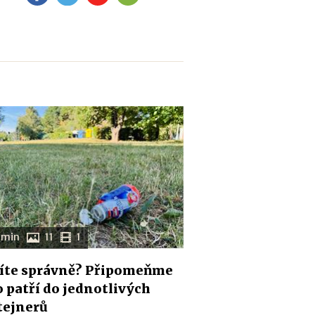
 min
11
1
íte správně? Připomeňme
co patří do jednotlivých
tejnerů