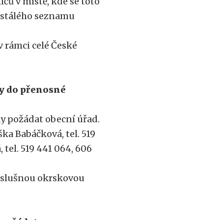
čů v místě, kde se toto
e stálého seznamu
v rámci celé České
by do přenosné
ky požádat obecní úřad.
a Babáčková, tel. 519
tel. 519 441 064, 606
říslušnou okrskovou