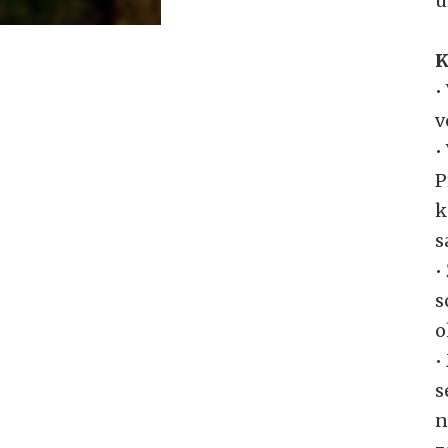
u
K
•
v
•
P
k
s
•
s
o
•
s
n