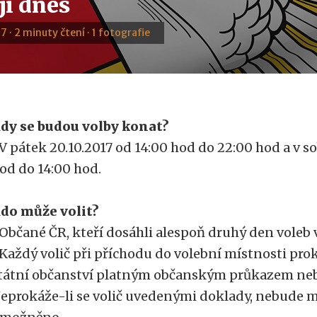
jí dnes
7 · 2 minuty čtení · 1 fotografie
dy se budou volby konat?
 V pátek 20.10.2017 od 14:00 hod do 22:00 hod a v s
od do 14:00 hod.
do může volit?
 Občané ČR, kteří dosáhli alespoň druhý den voleb v
 Každý volič při příchodu do volební místnosti pro
tátní občanství platným občanským průkazem ne
eprokáže-li se volič uvedenými doklady, nebude 