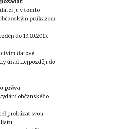
 požádat:
datel je v tomto
m občanským průkazem
ději do 13.10.2017.
ictvím datové
ný úřad nejpozději do
o práva
 vydání občanského
tel prokázat svou
listu.