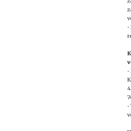
z
z
v
•
r
K
v
•
K
4
7
•
v