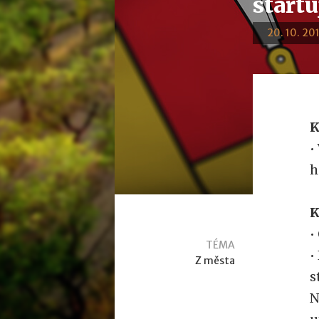
startu
20. 10. 201
K
•
h
K
•
TÉMA
•
Z města
s
N