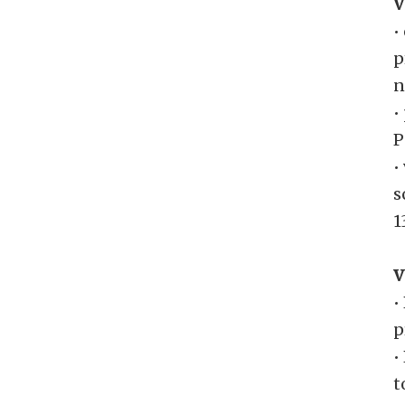
V
•
p
n
•
P
•
s
1
V
•
p
•
t