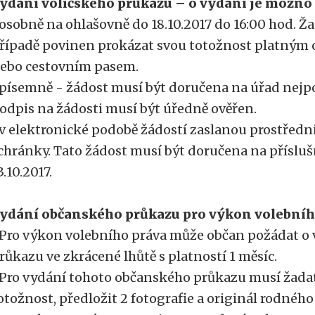
ydání voličského průkazu – o vydání je možno
 osobně na ohlašovně do 18.10.2017 do 16:00 hod. Ža
řípadě povinen prokázat svou totožnost platný
ebo cestovním pasem.
 písemně - žádost musí být doručena na úřad nejpoz
odpis na žádosti musí být úředně ověřen.
 v elektronické podobě žádostí zaslanou prostředn
chránky. Tato žádost musí být doručena na přísluš
3.10.2017.
ydání občanského průkazu pro výkon volebníh
 Pro výkon volebního práva může občan požádat o
růkazu ve zkrácené lhůtě s platností 1 měsíc.
 Pro vydání tohoto občanského průkazu musí žada
otožnost, předložit 2 fotografie a originál rodného 