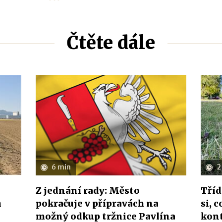
Čtěte dále
6 min
2
Z jednání rady: Město
Tříd
h
pokračuje v přípravách na
si, 
možný odkup tržnice Pavlína
kon