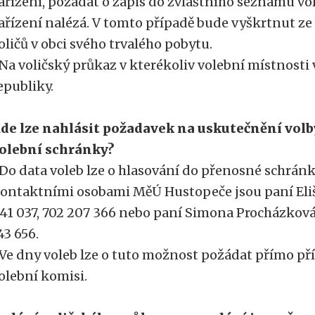
ařízení, požádat o zápis do zvláštního seznamu voli
ařízení nalézá. V tomto případě bude vyškrtnut z
oličů v obci svého trvalého pobytu.
 Na voličský průkaz v kterékoliv volební místnosti 
epubliky.
de lze nahlásit požadavek na uskutečnění vol
olební schránky?
 Do data voleb lze o hlasování do přenosné schrán
ontaktními osobami MěÚ Hustopeče jsou paní Elišk
41 037, 702 207 366 nebo paní Simona Procházková, 
43 656.
 Ve dny voleb lze o tuto možnost požádat přímo p
olební komisi.