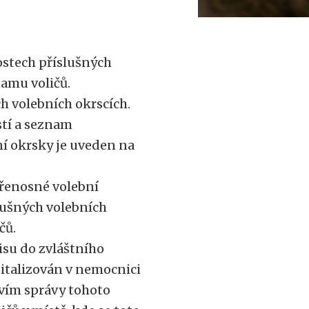
ostech příslušných
namu voličů.
ch volebních okrscích.
stí a seznam
ní okrsky je uveden na
řenosné volební
slušných volebních
čů.
isu do zvláštního
pitalizován v nemocnici
vím správy tohoto