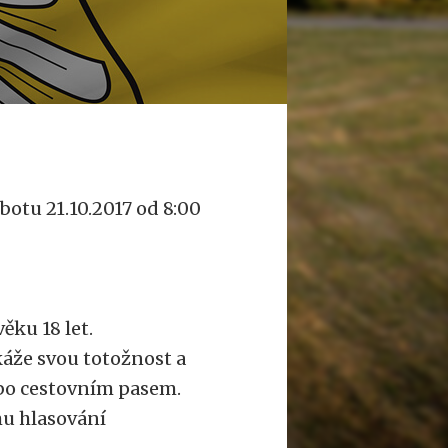
obotu 21.10.2017 od 8:00
ěku 18 let.
káže svou totožnost a
bo cestovním pasem.
mu hlasování