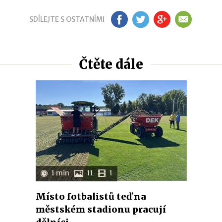
SDÍLEJTE S OSTATNÍMI
FB
TW
GP
EM
Čtěte dále
1 min
11
1
Místo fotbalistů teď na
městském stadionu pracují