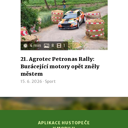
4 min
8
1
21. Agrotec Petronas Rally:
Burácející motory opět zněly
městem
15. 6. 2026 ·
Sport
APLIKACE HUSTOPEČE