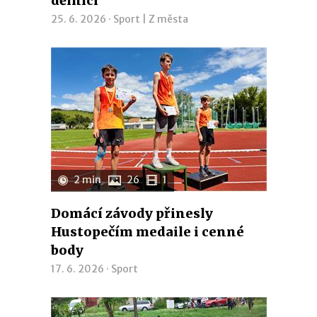
dělníci
25. 6. 2026 ·
Sport
|
Z města
2 min
26
1
Domácí závody přinesly
Hustopečím medaile i cenné
body
17. 6. 2026 ·
Sport