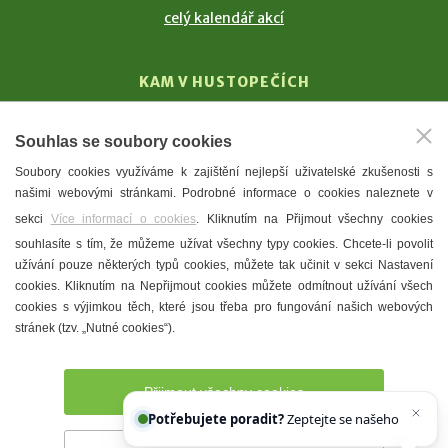
celý kalendář akcí
KAM V HUSTOPEČÍCH
Vinařství
Souhlas se soubory cookies
T. G. Masaryk
Soubory cookies využíváme k zajištění nejlepší uživatelské zkušenosti s
Mandloně
našimi webovými stránkami. Podrobné informace o cookies naleznete v
Ubytování
sekci
Více informací o cookies
. Kliknutím na Přijmout všechny cookies
Restaurace
souhlasíte s tím, že můžeme užívat všechny typy cookies. Chcete-li povolit
užívání pouze některých typů cookies, můžete tak učinit v sekci Nastavení
Městské muzeum a galerie
cookies. Kliknutím na Nepřijmout cookies můžete odmítnout užívání všech
Denní meníčka
cookies s výjimkou těch, které jsou třeba pro fungování našich webových
stránek (tzv. „Nutné cookies“).
Mapa města
Přijmout všechny cookies
Potřebujete poradit?
Zeptejte se našeho asistenta
Chettyho
.