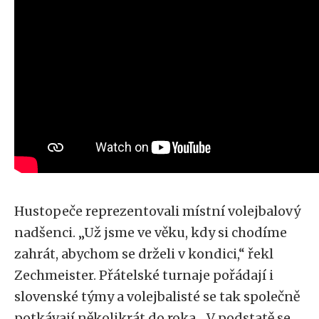
Hustopeče reprezentovali místní volejbalový
nadšenci. „Už jsme ve věku, kdy si chodíme
zahrát, abychom se drželi v kondici,“ řekl
Zechmeister. Přátelské turnaje pořádají i
slovenské týmy a volejbalisté se tak společně
potkávají několikrát do roka. „V podstatě se