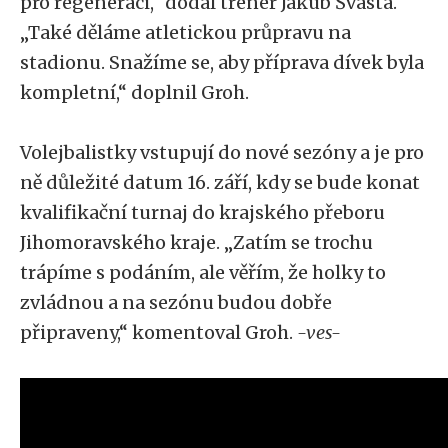
pro regeneraci,“ dodal trenér Jakub Švásta.
„Také děláme atletickou průpravu na
stadionu. Snažíme se, aby příprava dívek byla
kompletní,“ doplnil Groh.
Volejbalistky vstupují do nové sezóny a je pro
ně důležité datum 16. září, kdy se bude konat
kvalifikační turnaj do krajského přeboru
Jihomoravského kraje. „Zatím se trochu
trápíme s podáním, ale věřím, že holky to
zvládnou a na sezónu budou dobře
připraveny,“ komentoval Groh.
-ves-