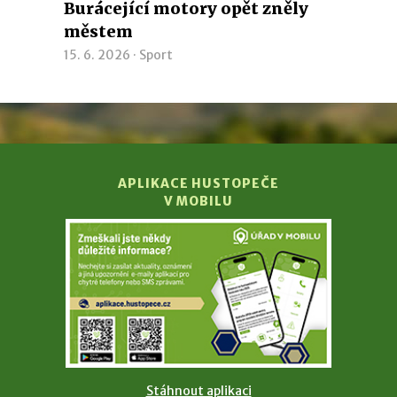
Burácející motory opět zněly
městem
15. 6. 2026 ·
Sport
APLIKACE HUSTOPEČE
V MOBILU
Stáhnout aplikaci