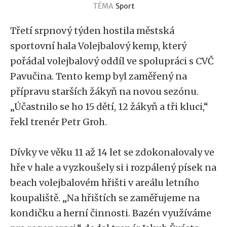
TÉMA
Sport
Třetí srpnový týden hostila městská
sportovní hala Volejbalový kemp, který
pořádal volejbalový oddíl ve spolupráci s CVČ
Pavučina. Tento kemp byl zaměřený na
přípravu starších žákyň na novou sezónu.
„Účastnilo se ho 15 dětí, 12 žákyň a tři kluci,“
řekl trenér Petr Groh.
Dívky ve věku 11 až 14 let se zdokonalovaly ve
hře v hale a vyzkoušely si i rozpálený písek na
beach volejbalovém hřišti v areálu letního
koupaliště. „Na hřištích se zaměřujeme na
kondičku a herní činnosti. Bazén využíváme