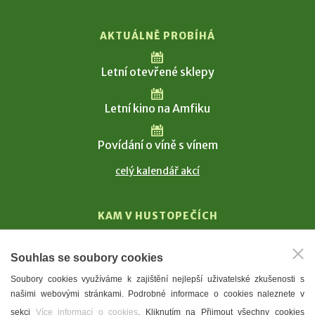
AKTUÁLNĚ PROBÍHÁ
Letní otevřené sklepy
Letní kino na Amfiku
Povídání o víně s vínem
celý kalendář akcí
KAM V HUSTOPEČÍCH
Vinařství
Souhlas se soubory cookies
T. G. Masaryk
Soubory cookies využíváme k zajištění nejlepší uživatelské zkušenosti s
Mandloně
našimi webovými stránkami. Podrobné informace o cookies naleznete v
Ubytování
sekci
Více informací o cookies
. Kliknutím na Přijmout všechny cookies