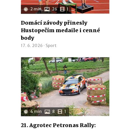
2 min
26
1
Domácí závody přinesly
Hustopečím medaile i cenné
body
17. 6. 2026 ·
Sport
4 min
8
1
21. Agrotec Petronas Rally: