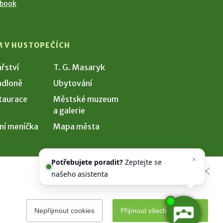
ebook
M V HUSTOPEČÍCH
ařství
T. G. Masaryk
dloně
Ubytování
taurace
Městské muzeum
a galerie
ní meníčka
Mapa města
Potřebujete poradit?
Zeptejte se
našeho asistenta
Chettyho
.
Nepřijmout cookies
Přijmout všechny cookies