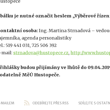
ustopeče
bálku je nutné označit heslem „Výběrové řízen
ontaktní osoba:
Ing. Martina Strnadová – vedou
ajemníka, agenda personalistiky
el.: 519 441 031, 725 506 392
-mail:
strnadova@hustopece.cz
,
http://www.husto
řihlášky budou přijímány ve lhůtě do 09.04.201
odatelně MěÚ Hustopeče.
-MAILEM
ODEBÍREJTE PŘES RSS
SDÍLEJTE S OSTATN