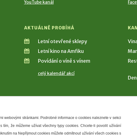
YouTube kanál
Fac
AKTUÁLNĚ PROBÍHÁ
KA
Letní otevřené sklepy
Vin
Letní kino na Amfiku
Man
Povídání o víně s vínem
Res
celý kalendář akcí
Den
šimi webovými stránkami. Podrobné informace o cookies naleznete v sekci
 s tím, že můžeme užívat všechny typy cookies. Chcete-li povolit užívání
řístupnosti
Správce webu
2026 © Město Hustopeče
Kliknutím na Nepřijmout cookies můžete odmítnout užívání všech cookies s