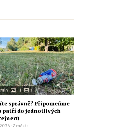
 min
11
1
íte správně? Připomeňme
co patří do jednotlivých
tejnerů
 2026 ·
Z města