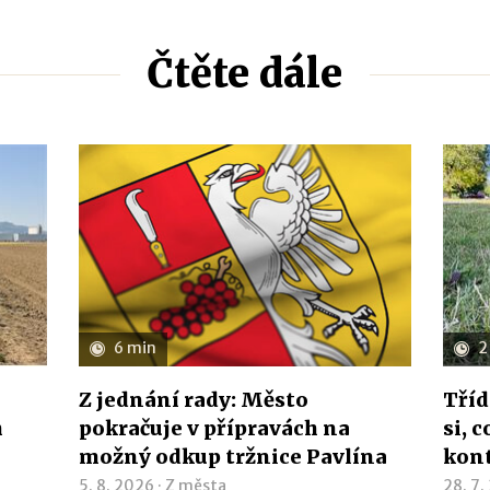
Čtěte dále
6 min
2
Z jednání rady: Město
Tříd
h
pokračuje v přípravách na
si, 
možný odkup tržnice Pavlína
kon
5. 8. 2026 ·
Z města
28. 7.