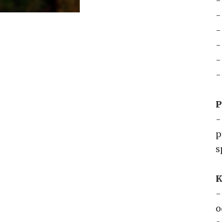
-
-
-
-
-
-
P
-
p
s
K
-
o