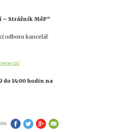
í – Strážník MěP“
cí odboru kancelář
pece.cz/
9 do 14:00 hodin na
ÍMI
FB
TW
GP
EM