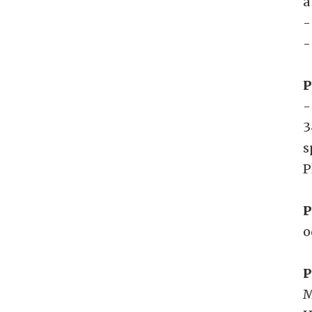
a
-
-
P
-
3
s
P
P
o
P
M