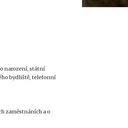
o narození, státní
ého bydliště, telefonní
ích zaměstnáních a o