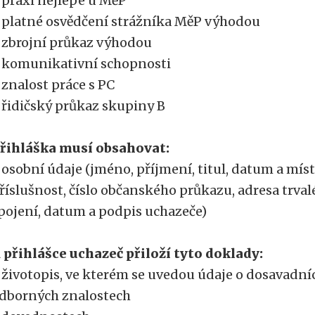
 praxi nejlépe u MěP
 platné osvědčení strážníka MěP výhodou
 zbrojní průkaz výhodou
 komunikativní schopnosti
 znalost práce s PC
 řidičský průkaz skupiny B
řihláška musí obsahovat:
 osobní údaje (jméno, příjmení, titul, datum a míst
říslušnost, číslo občanského průkazu, adresa trval
pojení, datum a podpis uchazeče)
 přihlášce uchazeč přiloží tyto doklady:
 životopis, ve kterém se uvedou údaje o dosavadn
dborných znalostech