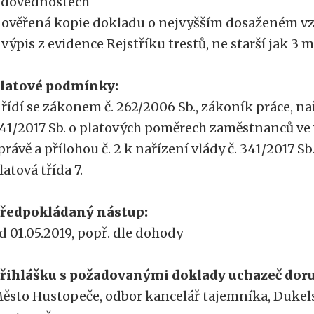
 dovednostech
 ověřená kopie dokladu o nejvyšším dosaženém vz
 výpis z evidence Rejstříku trestů, ne starší jak 3 
latové podmínky:
 řídí se zákonem č. 262/2006 Sb., zákoník práce, na
41/2017 Sb. o platových poměrech zaměstnanců ve 
právě a přílohou č. 2 k nařízení vlády č. 341/2017 Sb
latová třída 7.
ředpokládaný nástup:
d 01.05.2019, popř. dle dohody
řihlášku s požadovanými doklady uchazeč doru
ěsto Hustopeče, odbor kancelář tajemníka, Dukels