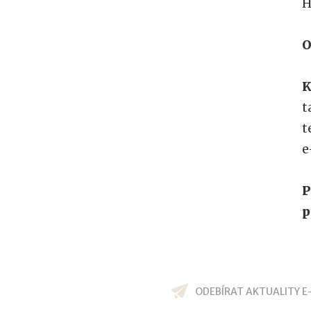
H
O
K
t
t
e
P
p
ODEBÍRAT AKTUALITY E