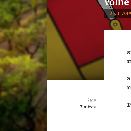
Volné 
26. 3. 2019
s
m
S
m
TÉMA
P
Z města
-
-