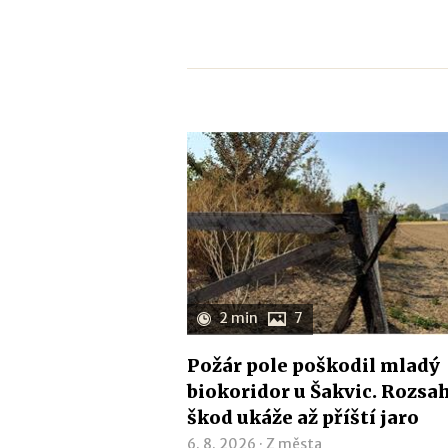
2 min
7
Požár pole poškodil mladý
biokoridor u Šakvic. Rozsa
škod ukáže až příští jaro
6. 8. 2026 ·
Z města