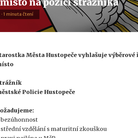
místo na pozici strážníka
 · 1 minuta čtení
tarostka Města Hustopeče vyhlašuje výběrové 
ísto
trážník
ěstské Policie Hustopeče
ožadujeme:
 bezúhonnost
 střední vzdělání s maturitní zkouškou