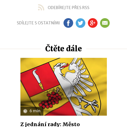
ODEBÍREJTE PŘES RSS
SDÍLEJTE S OSTATNÍMI
FB
TW
GP
EM
Čtěte dále
6 min
Z jednání rady: Město