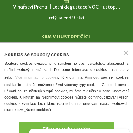
Vinařství Prchal | Letní degustace VOC Hustop...
celý kalendář akcí
KAM V HUSTOPEČÍCH
Vinařství
Souhlas se soubory cookies
T. G. Masaryk
Soubory cookies využíváme k zajištění nejlepší uživatelské zkušenosti s
Mandloně
našimi webovými stránkami. Podrobné informace o cookies naleznete v
Ubytování
sekci
Více informací o cookies
. Kliknutím na Přijmout všechny cookies
Restaurace
souhlasíte s tím, že můžeme užívat všechny typy cookies. Chcete-li povolit
užívání pouze některých typů cookies, můžete tak učinit v sekci Nastavení
Městské muzeum a galerie
cookies. Kliknutím na Nepřijmout cookies můžete odmítnout užívání všech
Denní meníčka
cookies s výjimkou těch, které jsou třeba pro fungování našich webových
stránek (tzv. „Nutné cookies“).
Mapa města
Přijmout všechny cookies
Potřebujete poradit?
Zeptejte se našeho asistenta