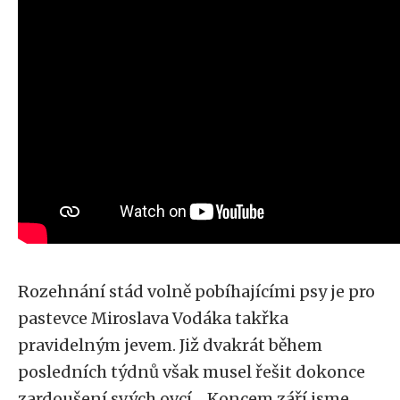
Rozehnání stád volně pobíhajícími psy je pro
pastevce Miroslava Vodáka takřka
pravidelným jevem. Již dvakrát během
posledních týdnů však musel řešit dokonce
zardoušení svých ovcí. „Koncem září jsme