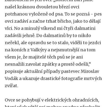
našel krásnou dvouletou březí ovci
potrhanou vyloženě od psa. To se pozná - pes
ovci zadáví a začne trhat břicho, jako to dělají
vlci. No a minulý víkend mi čtyři dalmatini
zadávili jehně. Do dalmatinů by to nikdo
neřekl, ale opravdu se to stalo, viděli to jezdci
na koních z Valkýry a nejsmutnější na tom
všem je, že majitelé těch psů se je ani
nesnažili zavolat zpátky a prostě odešli,“
popisuje aktuální případy pastevec Miroslav
Vodák a ukazuje drastické fotografie mrtvých
zvířat.
Ovce se pohybují v elektrických ohradnících,