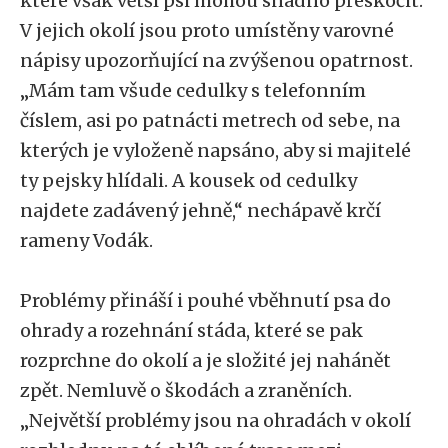
které však větší psi mohou snadno přeskočit.
V jejich okolí jsou proto umístěny varovné
nápisy upozorňující na zvýšenou opatrnost.
„Mám tam všude cedulky s telefonním
číslem, asi po patnácti metrech od sebe, na
kterých je vyloženě napsáno, aby si majitelé
ty pejsky hlídali. A kousek od cedulky
najdete zadávený jehně,“ nechápavě krčí
rameny Vodák.
Problémy přináší i pouhé vběhnutí psa do
ohrady a rozehnání stáda, které se pak
rozprchne do okolí a je složité jej nahánět
zpět. Nemluvě o škodách a zraněních.
„Největší problémy jsou na ohradách v okolí