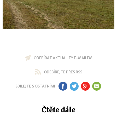
ODEBÍRAT AKTUALITY E-MAILEM
ODEBÍREJTE PŘES RSS
SDÍLEJTE S OSTATNÍMI
FB
TW
GP
EM
Čtěte dále