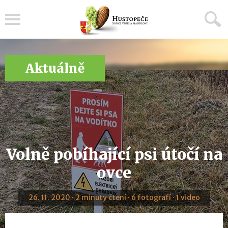
Menu
Aktuálně
Volně pobíhající psi útočí na
ovce
26. 11. 2020 · 2 minuty čtení · 6 fotografí · 1 video