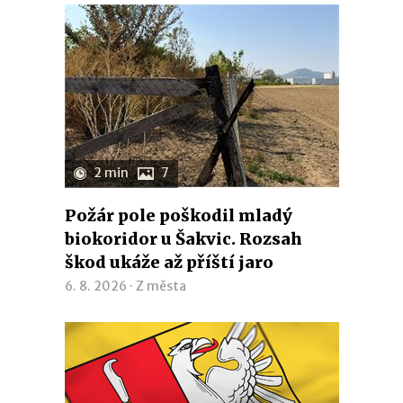
2 min
7
Požár pole poškodil mladý
biokoridor u Šakvic. Rozsah
škod ukáže až příští jaro
6. 8. 2026 ·
Z města