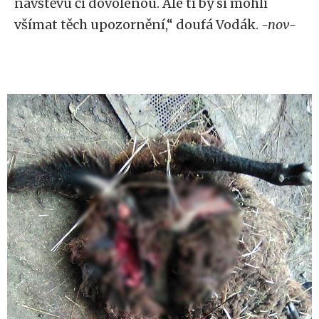
návštěvu či dovolenou. Ale ti by si mohli
všímat těch upozornění,“ doufá Vodák.
-nov-