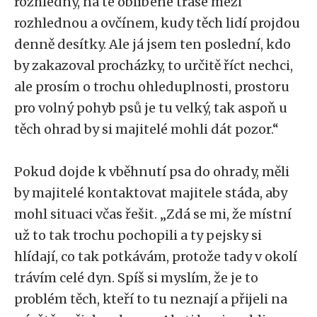
rozhledny, na té oblíbené trase mezi
rozhlednou a ovčínem, kudy těch lidí projdou
denně desítky. Ale já jsem ten poslední, kdo
by zakazoval procházky, to určitě říct nechci,
ale prosím o trochu ohleduplnosti, prostoru
pro volný pohyb psů je tu velký, tak aspoň u
těch ohrad by si majitelé mohli dát pozor.“
Pokud dojde k vběhnutí psa do ohrady, měli
by majitelé kontaktovat majitele stáda, aby
mohl situaci včas řešit. „Zdá se mi, že místní
už to tak trochu pochopili a ty pejsky si
hlídají, co tak potkávám, protože tady v okolí
trávím celé dyn. Spíš si myslím, že je to
problém těch, kteří to tu neznají a přijeli na