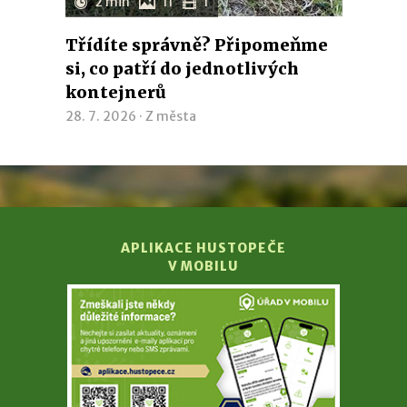
2 min
11
1
Třídíte správně? Připomeňme
si, co patří do jednotlivých
kontejnerů
28. 7. 2026 ·
Z města
APLIKACE HUSTOPEČE
V MOBILU