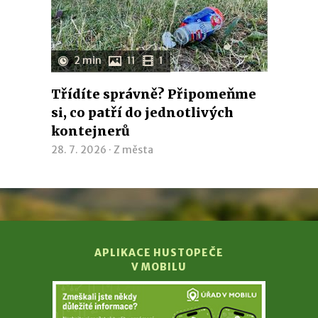
2 min
11
1
Třídíte správně? Připomeňme
si, co patří do jednotlivých
kontejnerů
28. 7. 2026 ·
Z města
APLIKACE HUSTOPEČE
V MOBILU