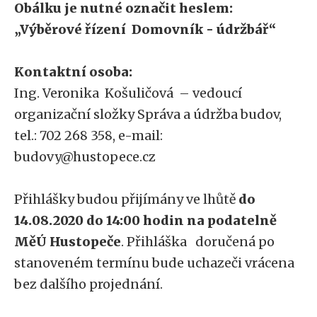
Obálku je nutné označit heslem:
„Výběrové řízení Domovník - údržbář“
Kontaktní osoba:
Ing. Veronika Košuličová – vedoucí
organizační složky Správa a údržba budov,
tel.: 702 268 358, e-mail:
budovy@hustopece.cz
Přihlášky budou přijímány ve lhůtě
do
14.08.2020 do 14:00 hodin na podatelně
MěÚ Hustopeče
. Přihláška doručená po
stanoveném termínu bude uchazeči vrácena
bez dalšího projednání.