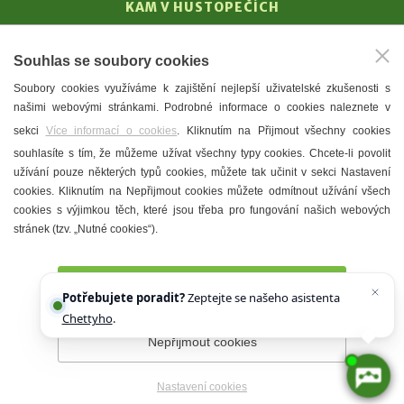
KAM V HUSTOPEČÍCH
Vinařství
Souhlas se soubory cookies
T. G. Masaryk
Soubory cookies využíváme k zajištění nejlepší uživatelské zkušenosti s
Mandloně
našimi webovými stránkami. Podrobné informace o cookies naleznete v
Ubytování
sekci
Více informací o cookies
. Kliknutím na Přijmout všechny cookies
Restaurace
souhlasíte s tím, že můžeme užívat všechny typy cookies. Chcete-li povolit
užívání pouze některých typů cookies, můžete tak učinit v sekci Nastavení
Městské muzeum a galerie
cookies. Kliknutím na Nepřijmout cookies můžete odmítnout užívání všech
Denní meníčka
cookies s výjimkou těch, které jsou třeba pro fungování našich webových
stránek (tzv. „Nutné cookies“).
Mapa města
Přijmout všechny cookies
Potřebujete poradit?
Zeptejte se našeho asistenta
Chettyho
.
Nepřijmout cookies
Prohlášení o přístupnosti
Správce webu
2026 © Město
Hustopeče
Nastavení cookies