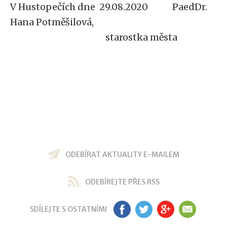
V Hustopečích dne 29.08.2020
PaedDr.
Hana Potměšilová,
starostka města
ODEBÍRAT AKTUALITY E-MAILEM
ODEBÍREJTE PŘES RSS
SDÍLEJTE S OSTATNÍMI
FB
TW
GP
EM