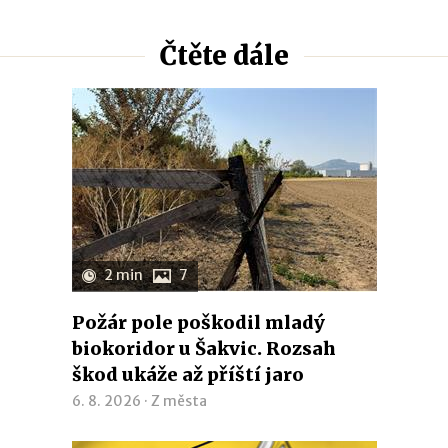
Čtěte dále
2 min
7
Požár pole poškodil mladý
biokoridor u Šakvic. Rozsah
škod ukáže až příští jaro
6. 8. 2026 ·
Z města