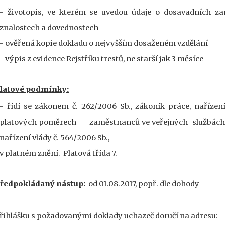
- životopis, ve kterém se uvedou údaje o dosavadních z
znalostech a dovednostech
- ověřená kopie dokladu o nejvyšším dosaženém vzdělání
- výpis z evidence Rejstříku trestů, ne starší jak 3 měsíce
latové podmínky:
- řídí se zákonem č. 262/2006 Sb., zákoník práce, nařízen
platových poměrech
zaměstnanců ve veřejných
službách
nařízení vlády č. 564/2006 Sb.,
v platném znění.
Platová třída 7.
ředpokládaný nástup:
od 01.08.2017, popř. dle dohody
řihlášku s požadovanými doklady uchazeč doručí na adresu: