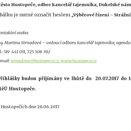
ěsto Hustopeče, odbor kancelář tajemníka, Dukelské nám.
bálku je nutné označit heslem
„Výběrové řízení – Stráž
ontaktní osoba:
ng. Martina Strnadová – vedoucí odboru kancelář tajemníka, agenda 
l.: 519 441 031, 725 506 392
-mail:
strnadova@hustopece.cz
,
www.hustopece.cz
řihlášky budou přijímány ve lhůtě do
20.07.2017 do 
ěÚ Hustopeče.
 Hustopečích dne 28.06.2017