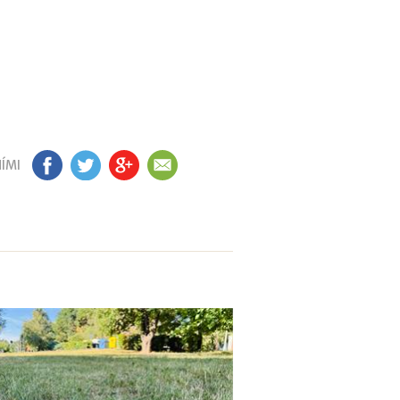
ÍMI
FB
TW
GP
EM