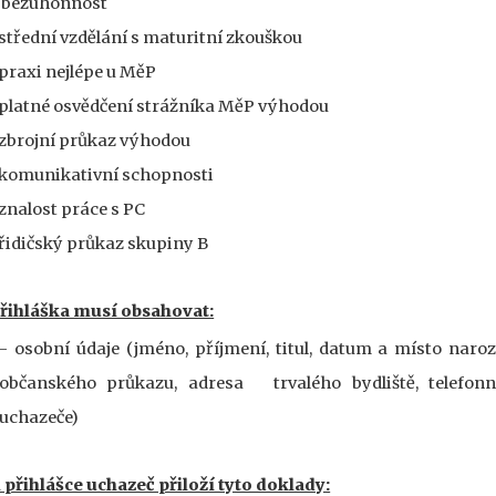
bezúhonnost
 střední vzdělání s maturitní zkouškou
 praxi nejlépe u MěP
 platné osvědčení strážníka MěP výhodou
 zbrojní průkaz výhodou
 komunikativní schopnosti
 znalost práce s PC
 řidičský průkaz skupiny B
řihláška musí obsahovat:
- osobní údaje (jméno, příjmení, titul, datum a místo naroze
občanského průkazu, adresa trvalého bydliště, telefonn
uchazeče)
 přihlášce uchazeč přiloží tyto doklady: