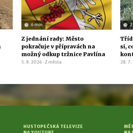
6 min
2
Z jednání rady: Město
Tříd
h
pokračuje v přípravách na
si, 
možný odkup tržnice Pavlína
kon
5. 8. 2026 ·
Z města
28. 7.
HUSTOPEČSKÁ TELEVIZE
MĚ
NA YOUTUBE
NA