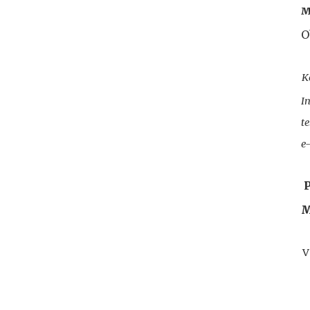
M
O
K
I
te
e
P
M
V