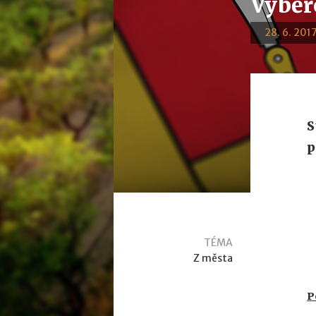
Výběr
28. 6. 2017
S
p
S
TÉMA
Z města
P