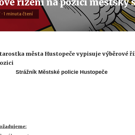
ové řízení na pozici městský 
 · 1 minuta čtení
tarostka města Hustopeče vypisuje výběrové ří
ozici
trážník Městské policie Hustopeče
ožadujeme: