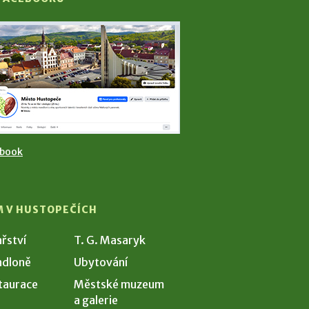
ebook
M V HUSTOPEČÍCH
ařství
T. G. Masaryk
dloně
Ubytování
taurace
Městské muzeum
a galerie