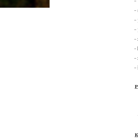
-
-
-
-
-
-
-
-
P
K