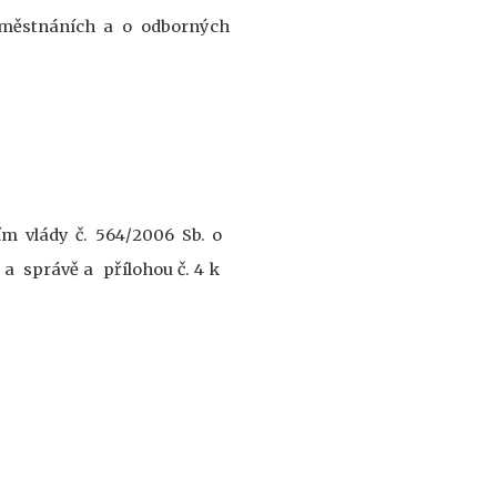
aměstnáních a o odborných
ím vlády č. 564/2006 Sb. o
 a
správě a
přílohou č. 4 k