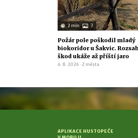
2 min
7
Požár pole poškodil mladý
biokoridor u Šakvic. Rozsa
škod ukáže až příští jaro
6. 8. 2026 ·
Z města
APLIKACE HUSTOPEČE
V MOBILU