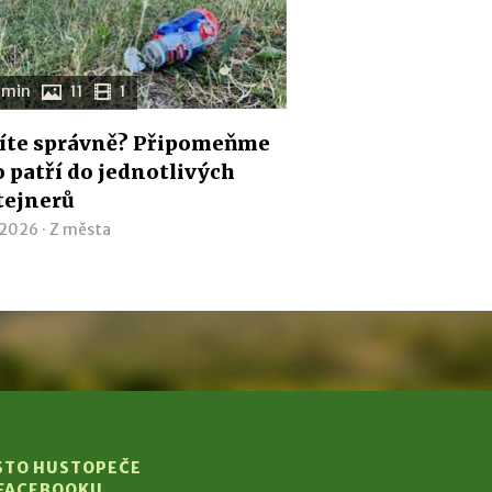
 min
11
1
íte správně? Připomeňme
co patří do jednotlivých
tejnerů
 2026 ·
Z města
STO HUSTOPEČE
 FACEBOOKU