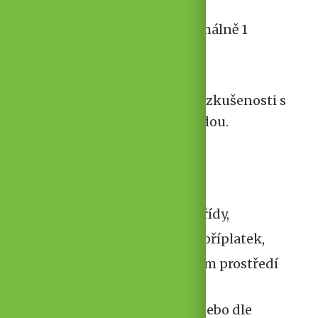
zdravotnické vzdělání,
motivační dopis (maximálně 1
normostrana),
výpis z rejstříku trestů,
praxi v dětské skupině, zkušenosti s
vedením lidí jsou výhodou.
Nabízíme
plný pracovní úvazek,
zařazení do 9. platové třídy,
po zapracování osobní příplatek,
práci v novém moderním prostředí
dětských skupin,
nástup od 1. září 2026 nebo dle