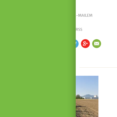
ODEBÍRAT AKTUALITY E-MAILEM
ODEBÍREJTE PŘES RSS
SDÍLEJTE S OSTATNÍMI
FB
TW
GP
EM
Čtěte dále