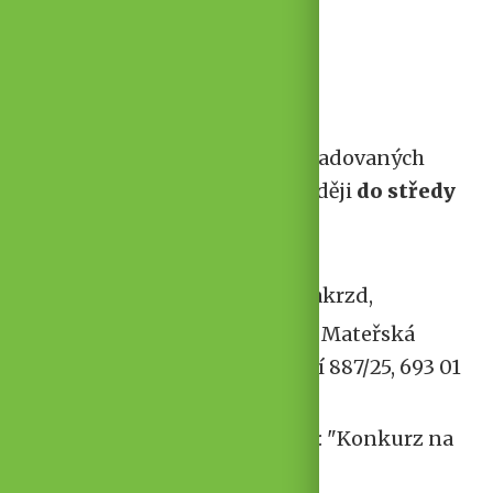
dohody,
25 dní dovolené.
Jak se přihlásit
Své nabídky včetně požadovaných
dokladů zašlete nejpozději
do středy
22. července 2026:
datovou schránkou: 8yakrzd,
nebo poštou na adresu: Mateřská
škola Hustopeče, Školní 887/25, 693 01
Hustopeče
Obálku označte heslem: "Konkurz na
vedoucí DS"