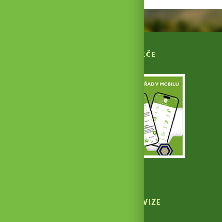
APLIKACE HUSTOPEČE
V MOBILU
Stáhnout aplikaci
HUSTOPEČSKÁ TELEVIZE
NA YOUTUBE