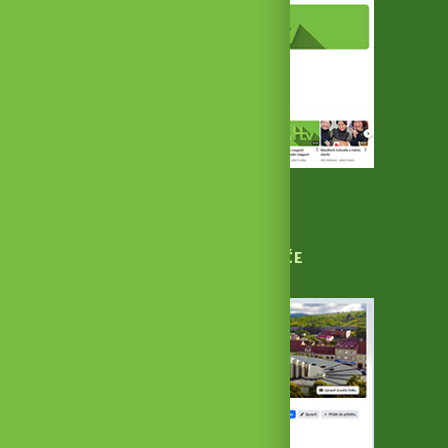
YouTube kanál
MĚSTO HUSTOPEČE
NA FACEBOOKU