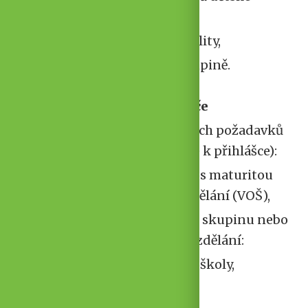
skupiny,
zajištění standardů kvality,
péče o děti v dětské skupině.
Požadavky na uchazeče
kvalifikaci dle zákonných požadavků
(kopie dokladů přiložte k přihlášce):
středoškolské vzdělání s maturitou
nebo vyšší odborné vzdělání (VOŠ),
kurz chůvy pro dětskou skupinu nebo
odpovídající odborné vzdělání:
učitelství pro mateřské školy,
asistent pedagoga,