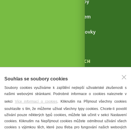
Letní otevřené sklepy
Povídání o víně s vínem
Letní degustace Mandlovky
celý kalendář akcí
KAM V HUSTOPEČÍCH
Vinařství
Souhlas se soubory cookies
T. G. Masaryk
Soubory cookies využíváme k zajištění nejlepší uživatelské zkušenosti s
Mandloně
našimi webovými stránkami. Podrobné informace o cookies naleznete v
Ubytování
sekci
Více informací o cookies
. Kliknutím na Přijmout všechny cookies
Restaurace
souhlasíte s tím, že můžeme užívat všechny typy cookies. Chcete-li povolit
užívání pouze některých typů cookies, můžete tak učinit v sekci Nastavení
Městské muzeum a galerie
cookies. Kliknutím na Nepřijmout cookies můžete odmítnout užívání všech
Denní meníčka
cookies s výjimkou těch, které jsou třeba pro fungování našich webových