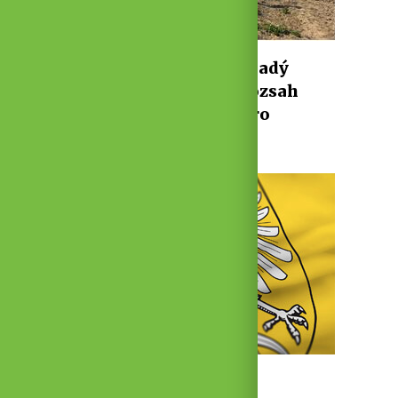
2 min
7
Požár pole poškodil mladý
biokoridor u Šakvic. Rozsah
škod ukáže až příští jaro
6. 8. 2026 ·
Z města
6 min
Z jednání rady: Město