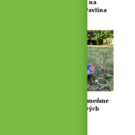
pokračuje v přípravách na
možný odkup tržnice Pavlína
5. 8. 2026 ·
Z města
2 min
11
1
Třídíte správně? Připomeňme
si, co patří do jednotlivých
kontejnerů
28. 7. 2026 ·
Z města