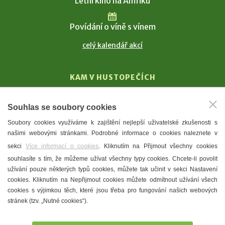
Letní kino na Amfiku
Povídání o víně s vínem
celý kalendář akcí
KAM V HUSTOPEČÍCH
Vinařství
Souhlas se soubory cookies
T. G. Masaryk
Soubory cookies využíváme k zajištění nejlepší uživatelské zkušenosti s
Mandloně
našimi webovými stránkami. Podrobné informace o cookies naleznete v
Ubytování
sekci
Více informací o cookies
. Kliknutím na Přijmout všechny cookies
Restaurace
souhlasíte s tím, že můžeme užívat všechny typy cookies. Chcete-li povolit
užívání pouze některých typů cookies, můžete tak učinit v sekci Nastavení
Městské muzeum a galerie
cookies. Kliknutím na Nepřijmout cookies můžete odmítnout užívání všech
Denní meníčka
cookies s výjimkou těch, které jsou třeba pro fungování našich webových
stránek (tzv. „Nutné cookies“).
Mapa města