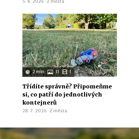
5. 8. 2026 ·
Z města
2 min
11
1
Třídíte správně? Připomeňme
si, co patří do jednotlivých
kontejnerů
28. 7. 2026 ·
Z města