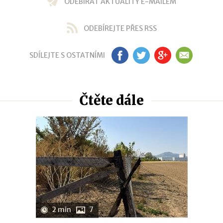
ODEBÍRAT AKTUALITY E-MAILEM
ODEBÍREJTE PŘES RSS
SDÍLEJTE S OSTATNÍMI
FB
TW
GP
EM
Čtěte dále
2 min
7