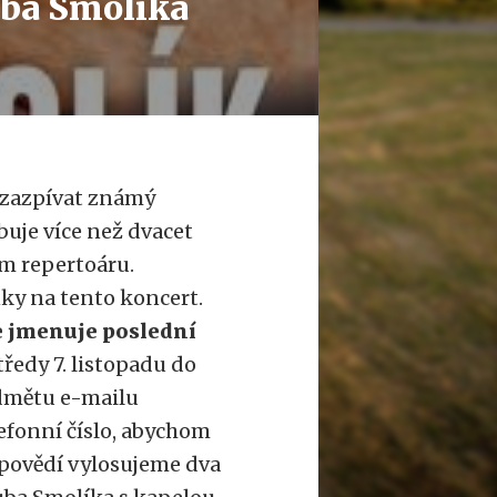
uba Smolíka
a zazpívat známý
buje více než dvacet
ém repertoáru.
ky na tento koncert.
se jmenuje poslední
tředy 7. listopadu do
edmětu e-mailu
efonní číslo, abychom
dpovědí vylosujeme dva