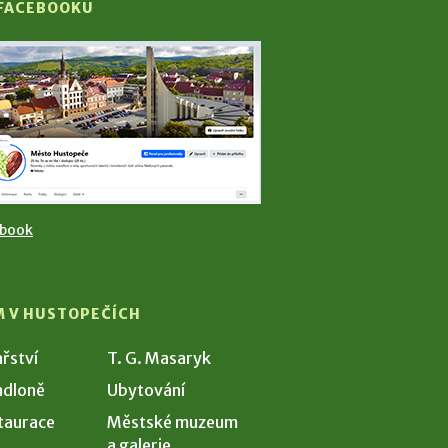
 FACEBOOKU
ebook
M V HUSTOPEČÍCH
ařství
T. G. Masaryk
dloně
Ubytování
taurace
Městské muzeum
a galerie