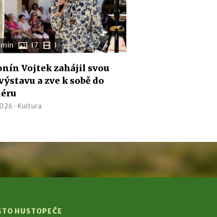
 min
17
1
nín Vojtek zahájil svou
 výstavu a zve k sobě do
iéru
2026 ·
Kultura
STO HUSTOPEČE