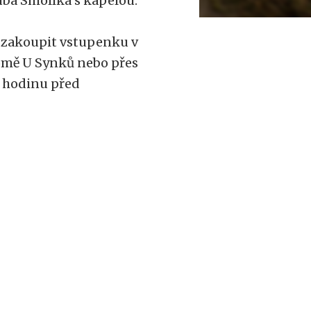
kuba Smolíka s kapelou.
t zakoupit vstupenku v
omě U Synků nebo přes
ě hodinu před