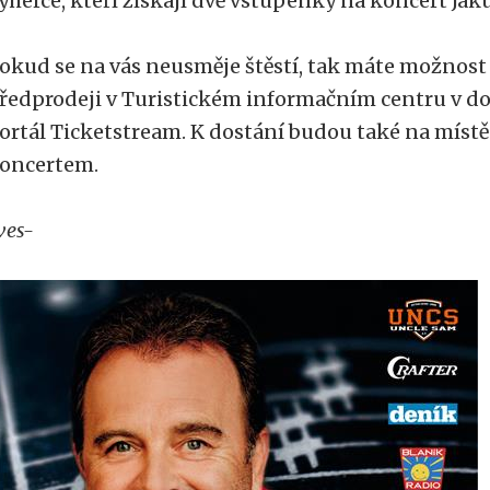
ýherce, kteří získají dvě vstupenky na koncert Ja
okud se na vás neusměje štěstí, tak máte možnos
ředprodeji v Turistickém informačním centru v d
ortál Ticketstream. K dostání budou také na míst
oncertem.
ves-