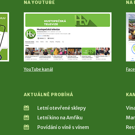
NA YOUTUBE
NA
YouTube kanál
Fac
AKTUÁLNĚ PROBÍHÁ
KA
Letní otevřené sklepy
Vin
Letní kino na Amfiku
Man
Povídání o víně s vínem
Res