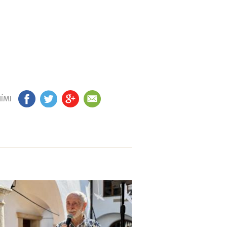
ÍMI
FB
TW
GP
EM