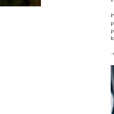
v
P
p
p
k
-