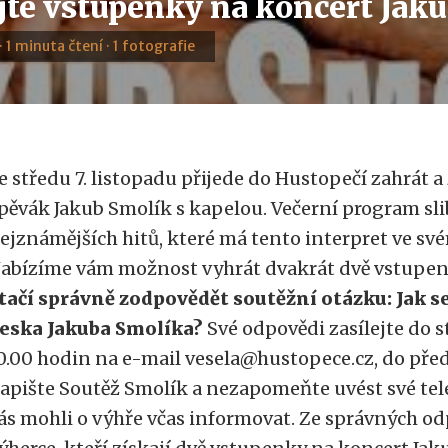
jte vstupenky na koncert Jak
 · 1 minuta čtení · 1 fotografie
e středu 7. listopadu přijede do Hustopečí zahrát 
pěvák Jakub Smolík s kapelou. Večerní program sli
ejznámějších hitů, které má tento interpret ve sv
abízíme vám možnost vyhrát dvakrát dvě vstupen
tačí správně zodpovědět soutěžní otázku: Jak 
eska Jakuba Smolíka?
Své odpovědi zasílejte do s
0.00 hodin na e-mail vesela@hustopece.cz, do př
apište Soutěž Smolík a nezapomeňte uvést své tel
ás mohli o výhře včas informovat. Ze správných o