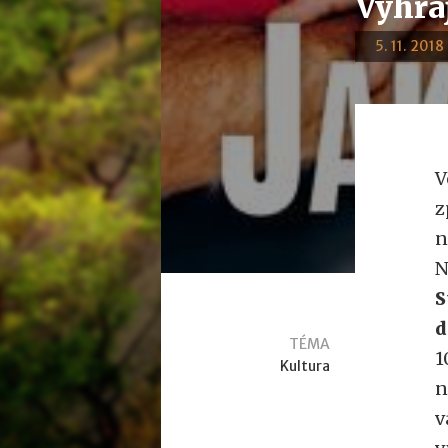
Vyhra
5. 11. 2018
V
z
n
N
S
d
TÉMA
1
Kultura
n
v