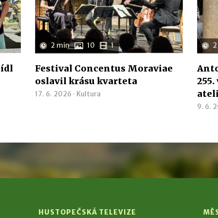
2 min
10
1
2
ídl
Festival Concentus Moraviae
Anto
oslavil krásu kvarteta
255.
atel
17. 6. 2026 ·
Kultura
9. 6. 
HUSTOPEČSKÁ TELEVIZE
MĚ