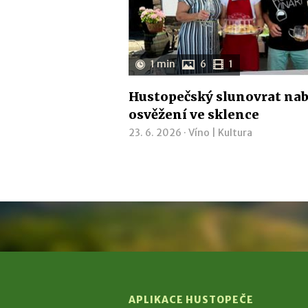
1 min
6
1
Hustopečský slunovrat nab
osvěžení ve sklence
23. 6. 2026 ·
Víno
|
Kultura
APLIKACE HUSTOPEČE