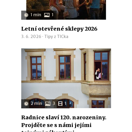
1 min
1
Letní otevřené sklepy 2026
3. 6. 2026 ·
Tipy z TICka
2 min
3
1
Radnice slaví 120. narozeniny.
Projděte se s námi jejími