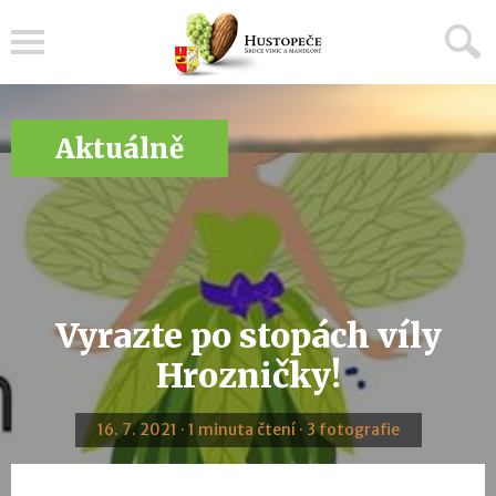
Menu
Aktuálně
Vyrazte po stopách víly
Hrozničky!
16. 7. 2021 · 1 minuta čtení · 3 fotografie