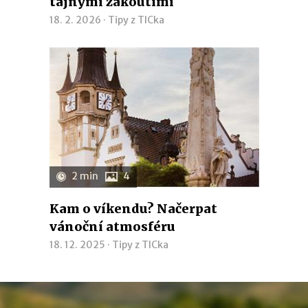
tajnými zákoutími
18. 2. 2026 ·
Tipy z TICka
2 min
4
Kam o víkendu? Načerpat
vánoční atmosféru
18. 12. 2025 ·
Tipy z TICka