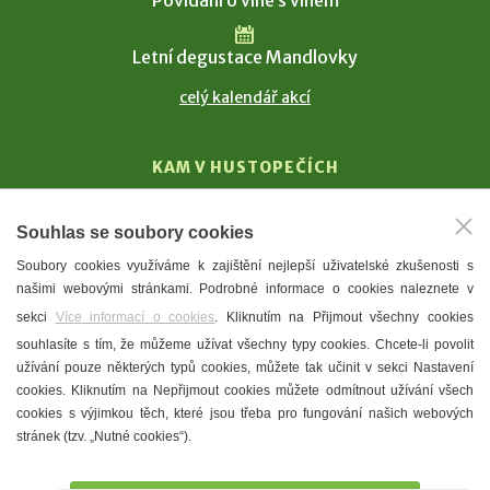
Povídání o víně s vínem
Letní degustace Mandlovky
celý kalendář akcí
KAM V HUSTOPEČÍCH
Vinařství
Souhlas se soubory cookies
T. G. Masaryk
Soubory cookies využíváme k zajištění nejlepší uživatelské zkušenosti s
Mandloně
našimi webovými stránkami. Podrobné informace o cookies naleznete v
Ubytování
sekci
Více informací o cookies
. Kliknutím na Přijmout všechny cookies
Restaurace
souhlasíte s tím, že můžeme užívat všechny typy cookies. Chcete-li povolit
užívání pouze některých typů cookies, můžete tak učinit v sekci Nastavení
Městské muzeum a galerie
cookies. Kliknutím na Nepřijmout cookies můžete odmítnout užívání všech
Denní meníčka
cookies s výjimkou těch, které jsou třeba pro fungování našich webových
stránek (tzv. „Nutné cookies“).
Mapa města