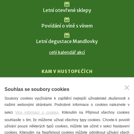
Letní otevřené sklepy
Povídání o víně s vínem
Letní degustace Mandlovky
celý kalendář akcí
KAM V HUSTOPEČÍCH
Vinařství
Souhlas se soubory cookies
T. G. Masaryk
Soubory cookies využíváme k zajištění nejlepší uživatelské zkušenosti s
Mandloně
našimi webovými stránkami. Podrobné informace o cookies naleznete v
Ubytování
sekci
Více informací o cookies
. Kliknutím na Přijmout všechny cookies
Restaurace
souhlasíte s tím, že můžeme užívat všechny typy cookies. Chcete-li povolit
užívání pouze některých typů cookies, můžete tak učinit v sekci Nastavení
Městské muzeum a galerie
cookies. Kliknutím na Nepřijmout cookies můžete odmítnout užívání všech