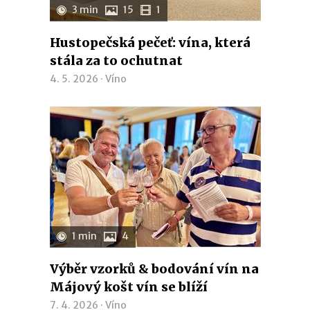
3 min
15
1
Hustopečská pečeť: vína, která
stála za to ochutnat
4. 5. 2026 ·
Víno
1 min
4
Výběr vzorků & bodování vín na
Májový košt vín se blíží
7. 4. 2026 ·
Víno