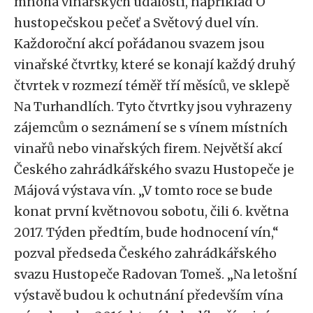
mnoha vinařských událostí, například O
hustopečskou pečeť a Světový duel vín.
Každoroční akcí pořádanou svazem jsou
vinařské čtvrtky, které se konají každý druhý
čtvrtek v rozmezí téměř tří měsíců, ve sklepě
Na Turhandlích. Tyto čtvrtky jsou vyhrazeny
zájemcům o seznámení se s vínem místních
vinařů nebo vinařských firem. Největší akcí
Českého zahrádkářského svazu Hustopeče je
Májová výstava vín. „V tomto roce se bude
konat první květnovou sobotu, čili 6. května
2017. Týden předtím, bude hodnocení vín,“
pozval předseda Českého zahrádkářského
svazu Hustopeče Radovan Tomeš. „Na letošní
výstavě budou k ochutnání především vína