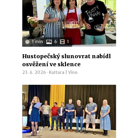
1 min
6
1
Hustopečský slunovrat nabídl
osvěžení ve sklence
23. 6. 2026 ·
Kultura
|
Víno