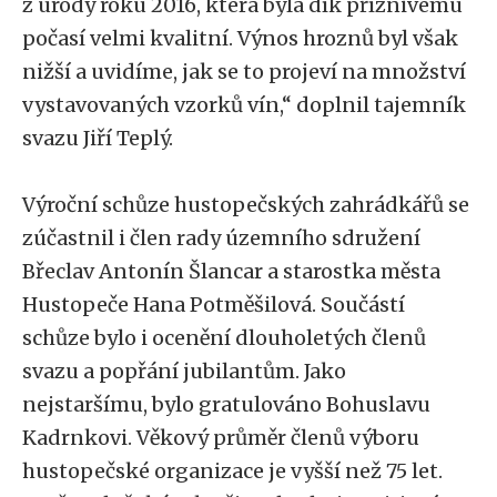
z úrody roku 2016, která byla dík příznivému
počasí velmi kvalitní. Výnos hroznů byl však
nižší a uvidíme, jak se to projeví na množství
vystavovaných vzorků vín,“ doplnil tajemník
svazu Jiří Teplý.
Výroční schůze hustopečských zahrádkářů se
zúčastnil i člen rady územního sdružení
Břeclav Antonín Šlancar a starostka města
Hustopeče Hana Potměšilová. Součástí
schůze bylo i ocenění dlouholetých členů
svazu a popřání jubilantům. Jako
nejstaršímu, bylo gratulováno Bohuslavu
Kadrnkovi. Věkový průměr členů výboru
hustopečské organizace je vyšší než 75 let.