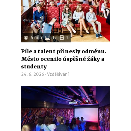
4 min
13
1
Píle a talent přinesly odměnu.
Město ocenilo úspěšné žáky a
studenty
24. 6. 2026 ·
Vzdělávání