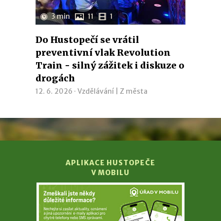
3 min
11
1
Do Hustopečí se vrátil
preventivní vlak Revolution
Train - silný zážitek i diskuze o
drogách
12. 6. 2026 ·
Vzdělávání
|
Z města
APLIKACE HUSTOPEČE
V MOBILU