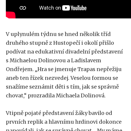
V uplynulém týdnu se hned několik tříd
druhého stupně z Hustopečí i okolí přišlo
podívat na edukativní divadelní představení
s Michaelou Dolinovou a Ladislavem
Ondřejem. „Hra se jmenuje Trapas nepřežiju
aneb ten řízek nezvedej. Veselou formou se
snažíme seznámit děti s tím, jak se správně
chovat,“ prozradila Michaela Dolinová.
Vtipně pojaté představení žáky bavilo od
prvních replik a hlavnímu hrdinovi dokonce
napovídali, jak se správně chovat. „My máme