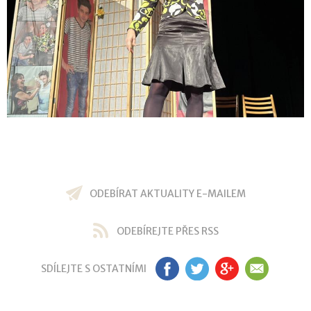
ODEBÍRAT AKTUALITY E-MAILEM
ODEBÍREJTE PŘES RSS
SDÍLEJTE S OSTATNÍMI
FB
TW
GP
EM