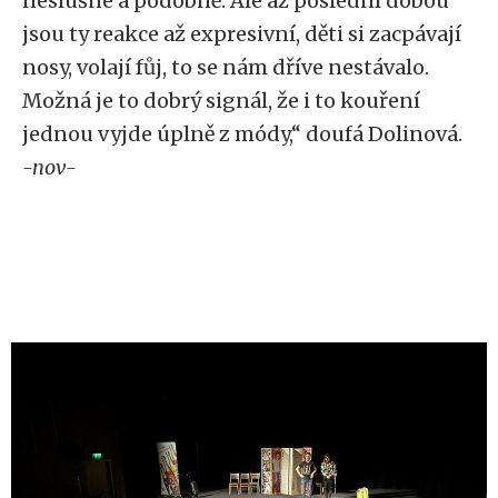
neslušné a podobně. Ale až poslední dobou
jsou ty reakce až expresivní, děti si zacpávají
nosy, volají fůj, to se nám dříve nestávalo.
Možná je to dobrý signál, že i to kouření
jednou vyjde úplně z módy,“ doufá Dolinová.
-nov-