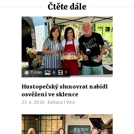
Čtěte dále
1 min
6
1
Hustopečský slunovrat nabídl
osvěžení ve sklence
23. 6. 2026 ·
Kultura
|
Víno