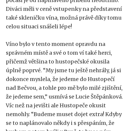
počasí je od napínavého příběhu neodtrhlo.
Diváci měli v ceně vstupenky na představení
také skleničku vína, možná právě díky tomu
celou situaci snášeli lépe!
Víno bylo v tento moment opravdu na
správném místě a své o tom ví také herci,
přičemž většina to hustopečské okusila
úplně poprvé. “My jsme tu ještě nehrály, já si
dokonce myslela, že jedeme do Hustopečí
nad Bečvou, a tohle pro mě bylo milé zjištění,
že jedeme sem,” usmívá se Lucie Štěpánková.
Víc než na jevišti ale Hustopeče okusit
nemohly. “Budeme muset dojet extra! Kdyby
se to naplánovalo někdy i s přespáním, že