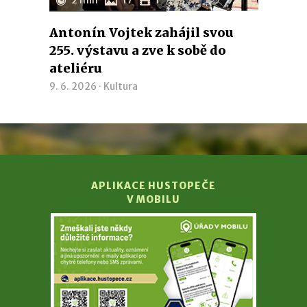
2 min
17
1
Antonín Vojtek zahájil svou
255. výstavu a zve k sobě do
ateliéru
9. 6. 2026 ·
Kultura
APLIKACE HUSTOPEČE
V MOBILU