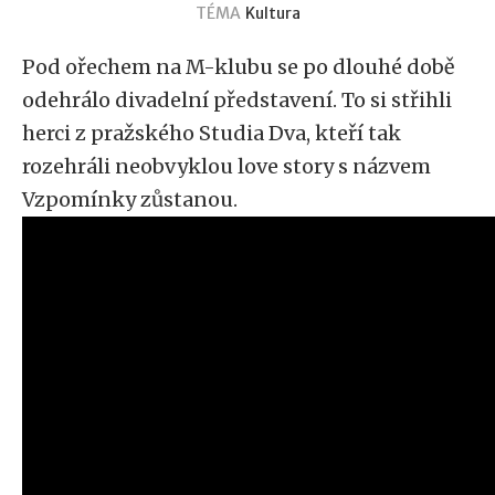
TÉMA
Kultura
Pod ořechem na M-klubu se po dlouhé době
odehrálo divadelní představení. To si střihli
herci z pražského Studia Dva, kteří tak
rozehráli neobvyklou love story s názvem
Vzpomínky zůstanou.