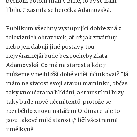
bychom potom hráli v Brně, to by se nám
líbilo…” zasnila se herečka Adamovská.
Publikum všechny vystupující dobře zná z
televizních obrazovek, ať už jak ztvárňují
nebo jen dabují jiné postavy, tou
nejvýraznější bude bezpochyby Zlata
Adamovská. Co má na starost a kde ji
můžeme v nejbližší době vidět účinkovat? “Já
mám na starost svoji starou maminku, občas
taky vnoučata na hlídání, a starostí mi brzy
taky bude nové učení textů, protože se
rozeběhlo znovu natáčení Ordinace, ale to
jsou takové milé starosti,” líčí všestranná
umělkyně.