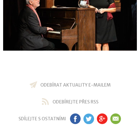
ODEBÍRAT AKTUALITY E-MAILEM
ODEBÍREJTE PŘES RSS
SDÍLEJTE S OSTATNÍMI
FB
TW
GP
EM