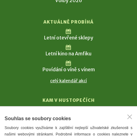
Volby 2026
AKTUÁLNĚ PROBÍHÁ
Letní otevřené sklepy
Letní kino na Amfiku
Povídání o víně s vínem
celý kalendář akcí
KAM V HUSTOPEČÍCH
Vinařství
Souhlas se soubory cookies
T. G. Masaryk
Soubory cookies využíváme k zajištění nejlepší uživatelské zkušenosti s
Mandloně
našimi webovými stránkami. Podrobné informace o cookies naleznete v