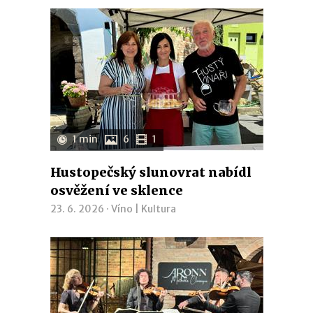
1 min
6
1
Hustopečský slunovrat nabídl
osvěžení ve sklence
23. 6. 2026 ·
Víno
|
Kultura