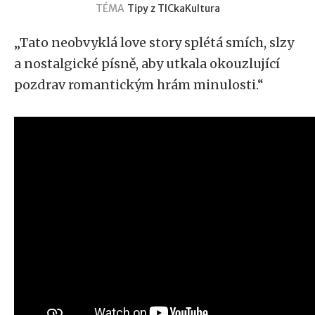
TÉMA
Tipy z TICka
Kultura
„Tato neobvyklá love story splétá smích, slzy
a nostalgické písně, aby utkala okouzlující
pozdrav romantickým hrám minulosti.“