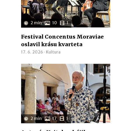
2 min
10
1
Festival Concentus Moraviae
oslavil krásu kvarteta
17. 6. 2026 ·
Kultura
2 min
17
1