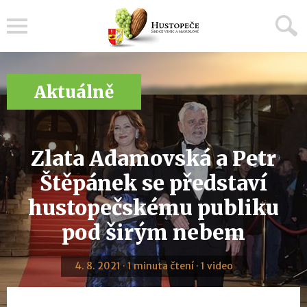
Menu
Aktuálně
Zlata Adamovská a Petr
Štěpánek se představí
hustopečskému publiku
pod širým nebem
4. 8. 2021 · 1 minuta čtení · 1 video