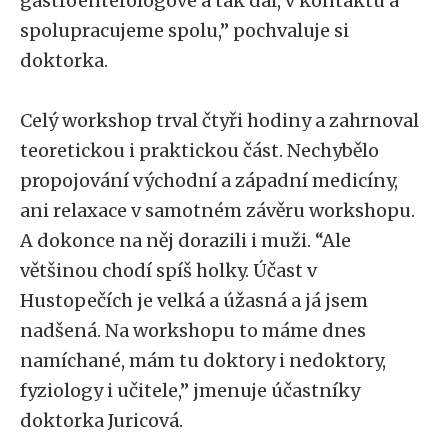
gastroenterologové a tak dál, v kontaktu a
spolupracujeme spolu,” pochvaluje si
doktorka.
Celý workshop trval čtyři hodiny a zahrnoval
teoretickou i praktickou část. Nechybělo
propojování východní a západní medicíny,
ani relaxace v samotném závěru workshopu.
A dokonce na něj dorazili i muži. “Ale
většinou chodí spíš holky. Účast v
Hustopečích je velká a úžasná a já jsem
nadšená. Na workshopu to máme dnes
namíchané, mám tu doktory i nedoktory,
fyziology i učitele,” jmenuje účastníky
doktorka Juricová.