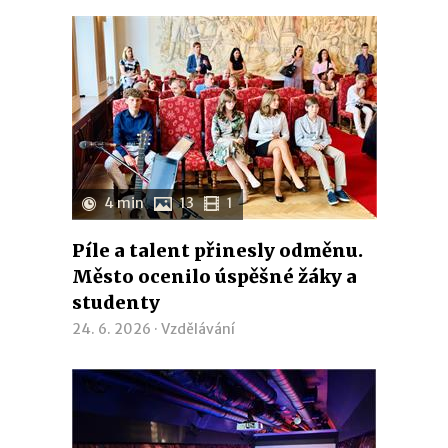
4 min
13
1
Píle a talent přinesly odměnu.
Město ocenilo úspěšné žáky a
studenty
24. 6. 2026 ·
Vzdělávání