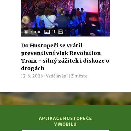
3 min
11
1
Do Hustopečí se vrátil
preventivní vlak Revolution
Train - silný zážitek i diskuze o
drogách
12. 6. 2026 ·
Vzdělávání
|
Z města
APLIKACE HUSTOPEČE
V MOBILU