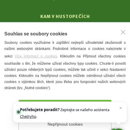
KAM V HUSTOPEČÍCH
Vinařství
Souhlas se soubory cookies
T. G. Masaryk
Soubory cookies využíváme k zajištění nejlepší uživatelské zkušenosti s
Mandloně
našimi webovými stránkami. Podrobné informace o cookies naleznete v
Ubytování
sekci
Více informací o cookies
. Kliknutím na Přijmout všechny cookies
Restaurace
souhlasíte s tím, že můžeme užívat všechny typy cookies. Chcete-li povolit
užívání pouze některých typů cookies, můžete tak učinit v sekci Nastavení
Městské muzeum a galerie
cookies. Kliknutím na Nepřijmout cookies můžete odmítnout užívání všech
Denní meníčka
cookies s výjimkou těch, které jsou třeba pro fungování našich webových
stránek (tzv. „Nutné cookies“).
Mapa města
Přijmout všechny cookies
Potřebujete poradit?
Zeptejte se našeho asistenta
Chettyho
.
Nepřijmout cookies
Prohlášení o přístupnosti
Správce webu
2026 © Město