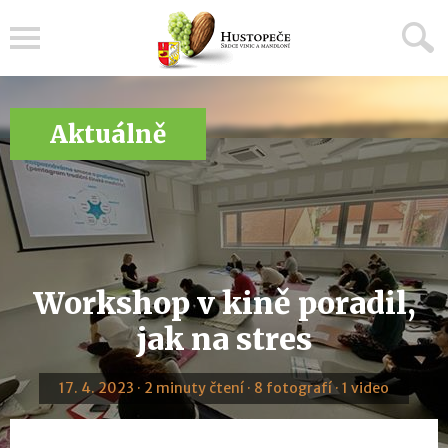
Menu
Aktuálně
Workshop v kině poradil,
jak na stres
17. 4. 2023 · 2 minuty čtení · 8 fotografí · 1 video