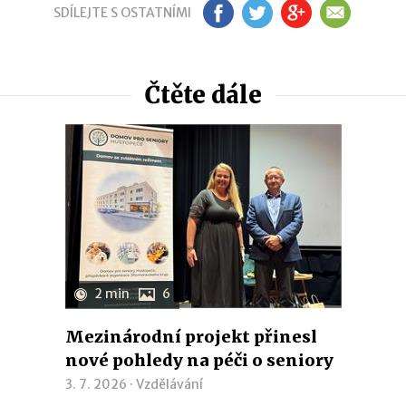
SDÍLEJTE S OSTATNÍMI
FB
TW
GP
EM
Čtěte dále
2 min
6
Mezinárodní projekt přinesl
nové pohledy na péči o seniory
3. 7. 2026 ·
Vzdělávání