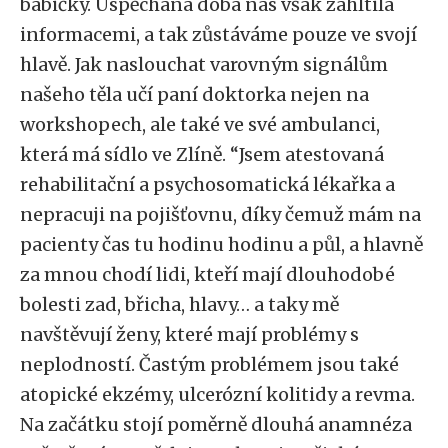
babičky. Uspěchaná doba nás však zahltila
informacemi, a tak zůstáváme pouze ve svojí
hlavě. Jak naslouchat varovným signálům
našeho těla učí paní doktorka nejen na
workshopech, ale také ve své ambulanci,
která má sídlo ve Zlíně. “Jsem atestovaná
rehabilitační a psychosomatická lékařka a
nepracuji na pojišťovnu, díky čemuž mám na
pacienty čas tu hodinu hodinu a půl, a hlavně
za mnou chodí lidi, kteří mají dlouhodobé
bolesti zad, břicha, hlavy… a taky mě
navštěvují ženy, které mají problémy s
neplodností. Častým problémem jsou také
atopické ekzémy, ulcerózní kolitidy a revma.
Na začátku stojí poměrně dlouhá anamnéza