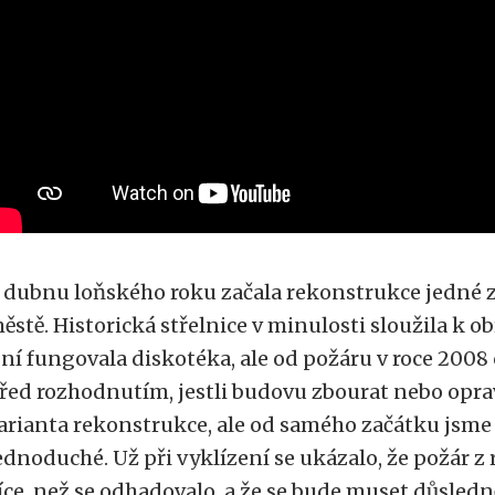
 dubnu loňského roku začala rekonstrukce jedné z
ěstě. Historická střelnice v minulosti sloužila k ob
 ní fungovala diskotéka, ale od požáru v roce 2008 
řed rozhodnutím, jestli budovu zbourat nebo opra
arianta rekonstrukce, ale od samého začátku jsme 
ednoduché. Už při vyklízení se ukázalo, že požár z
íce, než se odhadovalo, a že se bude muset důsledně