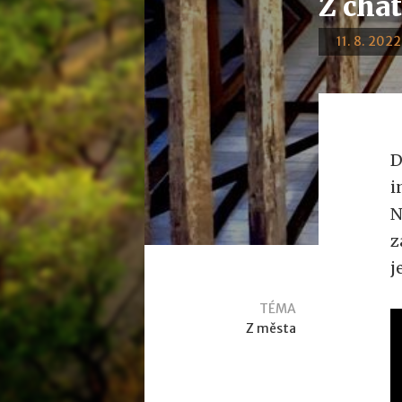
Z chát
11. 8. 2022
D
i
N
z
j
TÉMA
Z města