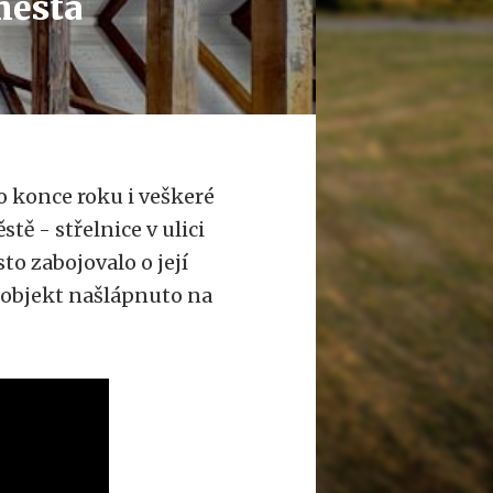
 města
o konce roku i veškeré
tě - střelnice v ulici
sto zabojovalo o její
á objekt našlápnuto na