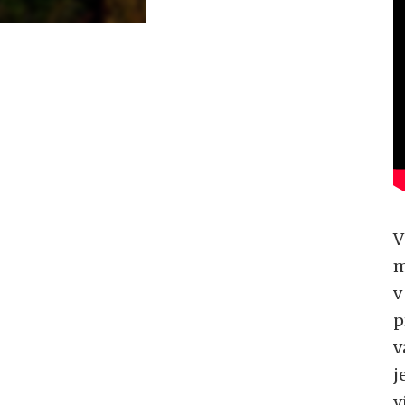
V
m
v
p
v
j
v