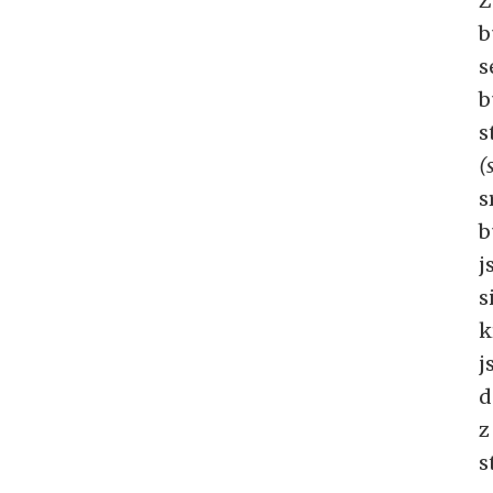
Z
b
s
b
s
(
s
b
j
s
k
j
d
z
s