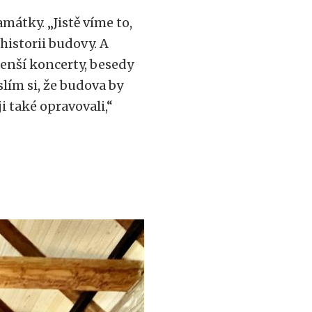
mátky. „Jistě víme to,
 historii budovy. A
enší koncerty, besedy
slím si, že budova by
i také opravovali,“