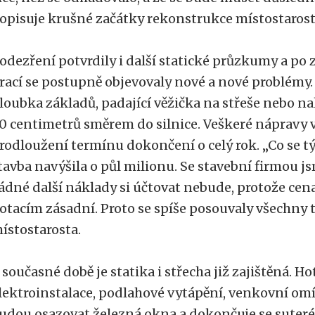
opisuje krušné začátky rekonstrukce místostarosta
odezření potvrdily i další statické průzkumy a po
rací se postupně objevovaly nové a nové problémy
loubka základů, padající věžička na střeše nebo n
0 centimetrů směrem do silnice. Veškeré nápravy 
rodloužení termínu dokončení o celý rok. „Co se tý
tavba navýšila o půl milionu. Se stavební firmou js
ádné další náklady si účtovat nebude, protože cena
otacím zásadní. Proto se spíše posouvaly všechny 
ístostarosta.
 současné době je statika i střecha již zajištěná. H
lektroinstalace, podlahové vytápění, venkovní omít
udou osazovat železná okna a dokončuje se suteré