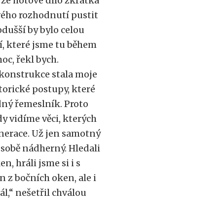
 že hotové dílo zkrátka
svého rozhodnutí pustit
dušší by bylo celou
í, které jsme tu během
oc, řekl bych.
rekonstrukce stala moje
istorické postupy, které
dný řemeslník. Proto
dy vidíme věci, kterých
enerace. Už jen samotný
o sobě nádherný. Hledali
, hráli jsme si i s
 z bočních oken, ale i
ál,“ nešetřil chválou