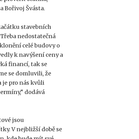
 Bořivoj Švásta.
 začátku stavebních
. Třeba nedostatečná
aklonění celé budovy o
vedly k navýšení ceny a
ká financí, tak se
me se domluvili, že
 je pro nás kvůli
termíny,“ dodává
otové jsou
ky. V nejbližší době se
n, kde bude mít své