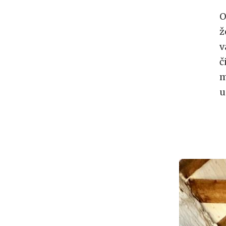
O
ž
v
č
m
u