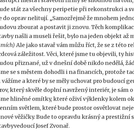
ástupci města i stavební firmy se shodnou na tom,
ude stát za všechny peripetie při rekonstrukci a 
e do oprav nelitují. „Samozřejmě že mnohem jedno
udovu zbourat a postavit ji znovu. Těch komplikac
tavby našli a museli řešit, bylo na jeden objekt až m
smích)
Ale jako stavař vám můžu říct, že se z této 
rdcová záležitost. Věci, které jsme tu objevili, ty h
udou přiznané, už v dnešní době nikdo nedělá, žá
sme se s městem dohodli i na financích, protože ta
i vážíme a které by se měly uchovat pro budoucí g
rov, který skvěle doplní navržený interiér, je sám 
sme hliněné omítky, které oživí výklenky kolem oken
enním světlem, které bude prostor osvětlovat nejen
 nové věžičky. Bude to opravdu krásný a prestižní s
tavbyvedoucí Josef Zvonař.