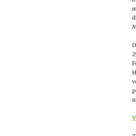
m
d
M
D
2
F
H
v
p
m
V