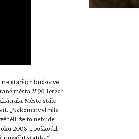
 nejstarších budov ve
raně města. V 90. letech
chátrala. Město stálo
vit. „Nakonec vyhrála
věděli, že to nebude
 roku 2008 ji poškodil
 prověřit statika,“