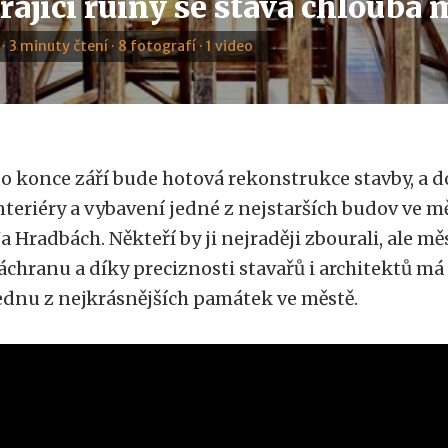
rající ruiny se stává chlouba
 · 3 minuty čtení · 8 fotografí · 1 video
o konce září bude hotová rekonstrukce stavby, a d
nteriéry a vybavení jedné z nejstarších budov ve měs
a Hradbách. Někteří by ji nejraději zbourali, ale mě
áchranu a díky preciznosti stavařů i architektů m
ednu z nejkrásnějších památek ve městě.