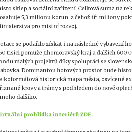
ísto sklep a sociální zařízení. Celková suma na r
osahuje 5,3 milionu korun, z čehož tři miliony pok
inisterstva pro místní rozvoj.
otace se podařilo získat i na následné vybavení h
50 tisíci pomůže Jihomoravský kraj a dalších 600 
ondu malých projektů díky spolupráci se slovensk
abovka. Dominantou hotových prostor bude histori
elkoformátová historická mapa města, osvícené ex
řiznané krovy a trámy s podhledem do nově oplech
noho dalšího.
irtuální prohlídka interiérů ZDE.