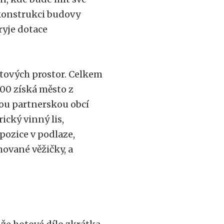
ekonstrukci budovy
ryje dotace
otových prostor. Celkem
000 získá město z
ou partnerskou obcí
cký vinný lis,
pozice v podlaze,
ované věžičky, a