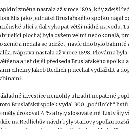
apidní změna nastala až v roce 1894, kdy zdejší ře
lois Elis jako jednatel Bruslařského spolku najal
rněnské ulici a dal vykopat větší nádrž na vodu. T
a bruslící plocha) byla ovšem velmi nedokonalá, p
o země a nedala se udržet; navíc dno bylo bahnité 
alila. Náprava nastala až v roce 1898. Plovárna byla
většena a tehdejší předseda Bruslařského spolku a 
arní cihelny Jakob Redlich ji nechal vydláždit a d
abinami.
ákladné investice nemohly uhradit nepatrné popl
roto Bruslařský spolek vydal 300 „podílních“ listů
e měly úrokovat 4 % a byly slosovatelné. Listy šly 
akže na Redlichův návrh byly stanovy spolku rozší