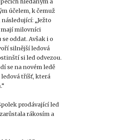
topečích hledaným a
vým účelem, k čemuž
následující: „Ježto
 mají milovníci
se oddat. Avšak i o
oří silnější ledová
ostinští si led odvezou.
odí se na novém ledě
ledová tříšť, která
.“
Spolek prodávající led
 zarůstala rákosím a