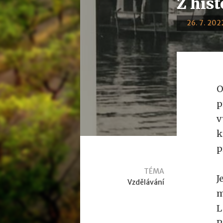
Z hist
26. 7. 2022
O
p
v
k
p
TÉMA
J
Vzdělávání
m
L