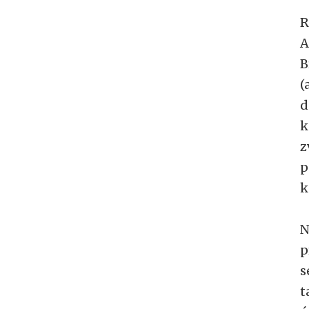
R
A
B
(
d
k
z
p
k
N
p
s
t