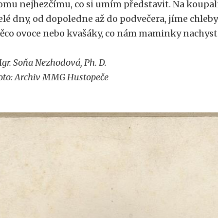
omu nejhezčímu, co si umím představit. Na koupali
elé dny, od dopoledne až do podvečera, jíme chleb
ěco ovoce nebo kvašáky, co nám maminky nachystal
gr. Soňa Nezhodová, Ph. D.
oto: Archiv MMG Hustopeče