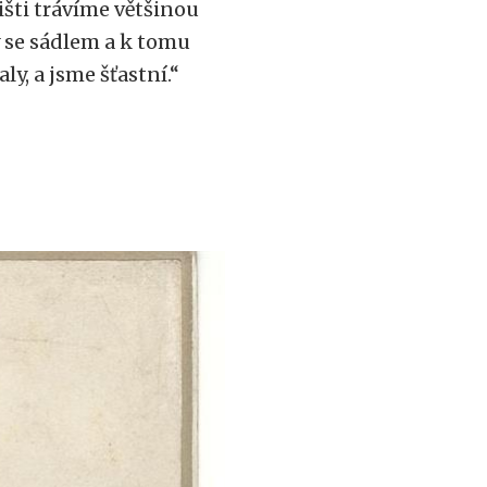
šti trávíme většinou
y se sádlem a k tomu
y, a jsme šťastní.“