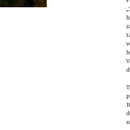
P
„
h
z
t
v
l
V
d
T
p
1
d
n