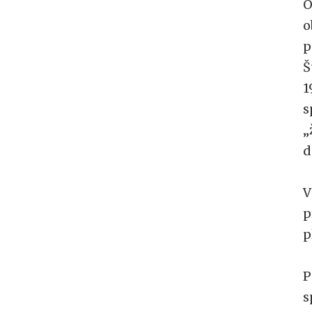
O
o
p
Š
1
s
„
d
V
p
p
P
s