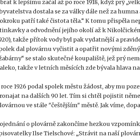
brat k lepšímu začal až po roce 1918, když prý „velk
byvatelstva dostala se za války dále než za humna 
okroku patří také čistota těla.“ K tomu přispěla n
tinkavky a odvodnění jejího okolí až k Nikolčickém
920), takže přítok vody byl pak vydatnější a pravid
polek dal plovárnu vyčistit a opatřit novými zděn
žabárny“ se stalo skutečné koupaliště, jež prý ne
aleko, takže v letních měsících zde bývala hlava na
 roce 1926 podal spolek městu žádost, aby mu poz
ronajat na dalších 90 let. Tím si chtěl pojistit ně
lovárnou ve stále "češtějším" městě. Jak víme, dopad
ojednání o plovárně zakončíme hezkou vzpomínko
pisovatelky Ilse Tielschové: „Strávit na naší plovárn