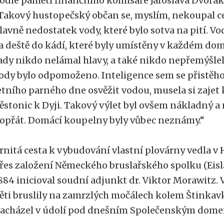
odle pamětí finančního komisaře Jaroslava Dvořáka 
Takový hustopečský občan se, myslím, nekoupal cel
lavně nedostatek vody, které bylo sotva na pití. Vo
a deště do kádí, které byly umístěny v každém domě.
ady nikdo nelámal hlavy, a také nikdo nepřemýšlel
ody bylo odpomoženo. Inteligence sem se přistěhova
etního parného dne osvěžit vodou, musela si zaje
ěstonic k Dyji. Takový výlet byl ovšem nákladný a
opřát. Domácí koupelny byly vůbec neznámy.“
rnitá cesta k vybudování vlastní plovárny vedla v
řes založení Německého bruslařského spolku (Eisla
884 inicioval soudní adjunkt dr. Viktor Morawitz.
ěti bruslily na zamrzlých močálech kolem Štinkavky
acházel v údolí pod dnešním Společenským dom