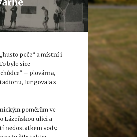
várně
„husto peče“ a místní i
To bylo sice
edchůdce“ – plovárna,
tadionu, fungovala s
ienickým poměrům ve
ělo Lázeňskou ulici a
etí nedostatkem vody.