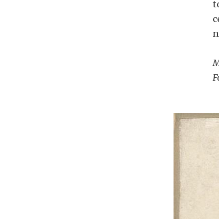
t
c
n
M
F