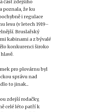
á část zdejšího
a poznala, že ku
epochybně i regulace
u lesu (v letech 1919–
elnější. Bruslařský
ými kabinami a z bývalé
mělo konkurenci široko
 hlavě.
emek pro plovárnu byl
meckou správu nad
lo to jinak...
u zdejší rodačky,
ě celé léto patří k