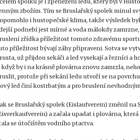
čelem spolku je i zpeněžení ledu, který byl v Hus
enným zbožím. Tím se Bruslařský spolek minul s
opomohlo i hustopečské klima, takže výsledek byl 
dejší podnebí jest mírné a voda málokdy zamrzne,
ruslení zřídka příležitost tomuto zdravému sportu 
uto příležitost bývají záhy připraveni. Sotva se vytv
rusta, už přijdou sekáči a led vysekají a řezníci a h
 když by i na krásně plovárna znovu zamrzla, neh
ruslit, protože při sekání ledu utvoří se na povrchu 
ový led činí kostrbatým a pro bruslení nevhodným
ak se Bruslařský spolek (Eislaufverein) změnil na 
Eisverkaufverein) a začala upadat i plovárna, která
tala se útočištěm vodního ptactva.