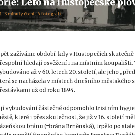
orie: Léto na Hustopečské plo
 · 3 minuty čtení · 6 fotografí
pět zažíváme období, kdy v Hustopečích skutečně 
řespolní hledají osvěžení i na místním koupališti. 
ybudováno až v 60. letech 20. století, ale jeho „př
terá se nacházela v místech dnešního městského s
řestávkami už od roku 1894.
ejí vybudování částečně odpomohlo tristním hyg
ěstě, které i přes skutečnost, že již v 16. století m
ázeňskou bránu (=brána Brněnská), trpělo po stal