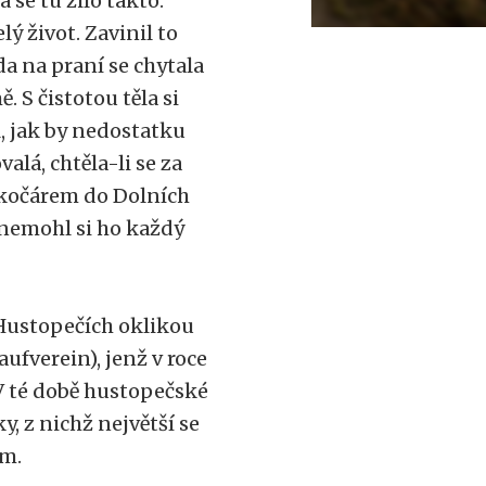
se tu žilo takto:
ý život. Zavinil to
da na praní se chytala
 S čistotou těla si
, jak by nedostatku
lá, chtěla-li se za
t kočárem do Dolních
 nemohl si ho každý
 Hustopečích oklikou
ufverein), jenž v roce
 V té době hustopečské
, z nichž největší se
em.