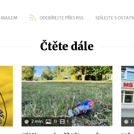
-MAILEM
ODEBÍREJTE PŘES RSS
SDÍLEJTE S OSTATN
Čtěte dále
2 min
11
1
1