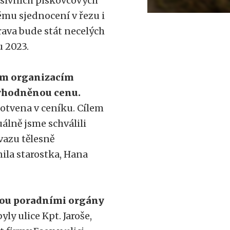
sivních pískovcových
mu sjednocení v řezu i
rava bude stát necelých
u 2023.
ým organizacím
výhodněnou cenu.
kotvena v ceníku. Cílem
uálně jsme schválili
vazu tělesně
ila starostka, Hana
jsou poradními orgány
y ulice Kpt. Jaroše,