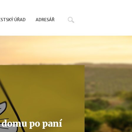
Hledat
STSKÝ ÚŘAD
ADRESÁŘ
y domu po paní