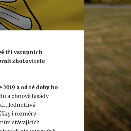
vě tří vstupních
rali zhotovitele
 2019 a od té doby ho
du a obnově fasády
l. „Jednotlivá
výšky i rozměry
ním stávajících