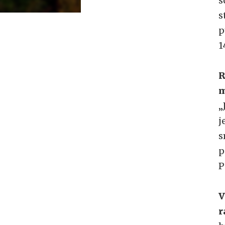
s
s
p
1
R
m
„
j
s
p
P
V
r