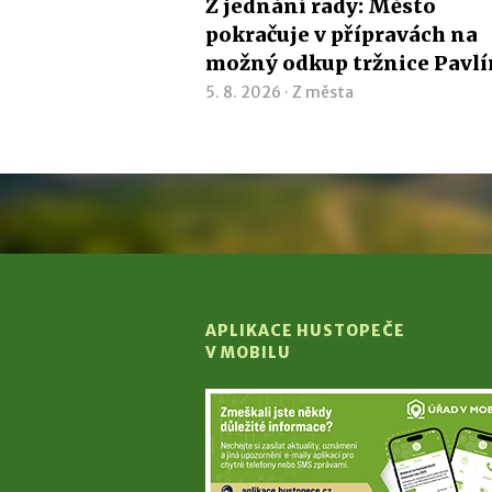
Z jednání rady: Město
pokračuje v přípravách na
možný odkup tržnice Pavl
5. 8. 2026 ·
Z města
APLIKACE HUSTOPEČE
V MOBILU