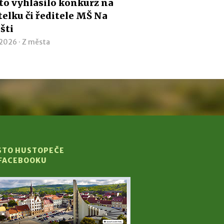
o vyhlásilo konkurz na
telku či ředitele MŠ Na
išti
 2026 ·
Z města
STO HUSTOPEČE
 FACEBOOKU