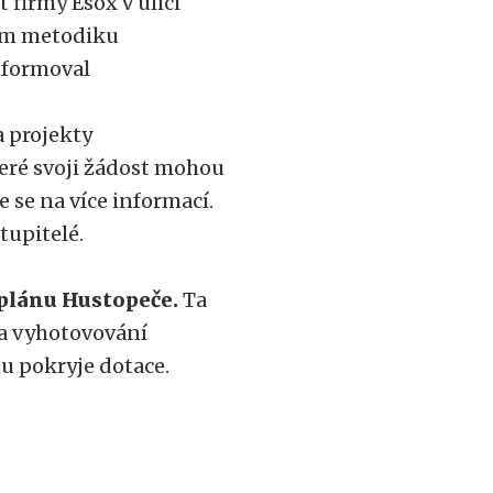
 firmy Esox v ulici
ším metodiku
nformoval
a projekty
eré svoji žádost mohou
e se na více informací.
tupitelé.
 plánu Hustopeče.
Ta
a vyhotovování
nu pokryje dotace.