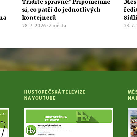
Třídíte správně? Připomeňme
Měst
si, co patří do jednotlivých
ředi
ína
kontejnerů
Sídl
28. 7. 2026 ·
Z města
23. 7.
HUSTOPEČSKÁ TELEVIZE
MĚ
NA YOUTUBE
NA