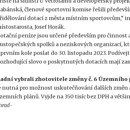
řiště na sídlišti U Větrolamu a developerský projekt
abánská, členové sportovní komise řešili předev
řidělování dotací z města místním sportovcům,“ i
ístostarosta, Josef Horák.
otační peníze jsou určené především pro činnost 
ustopečských spolků a neziskových organizací, kt
 prvním kole poslat do 30. listopadu 2023. Podívejt
ozhodující slovo o poskytnutých dotacích mají zas
adní vybrali zhotovitele změny č. 6 Územního
e nutná pro možnost uskutečňování dalších změn 
zemních plánů. Vyjde na 350 tisíc bez DPH a větši
hrad-