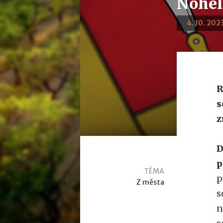
Nohel
4. 10. 2023
R
s
z
D
p
TÉMA
p
Z města
s
n