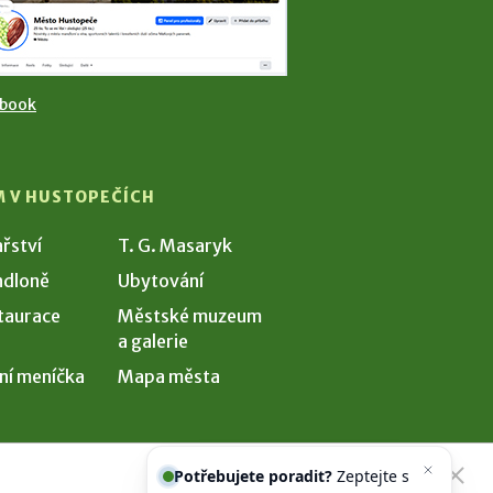
ebook
M V HUSTOPEČÍCH
ařství
T. G. Masaryk
dloně
Ubytování
taurace
Městské muzeum
a galerie
ní meníčka
Mapa města
Potřebujete poradit?
Zeptejte se
našeho asistenta
Chettyho
.