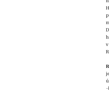
h
H
p
m
D
h
v
R
R
j
ú
-