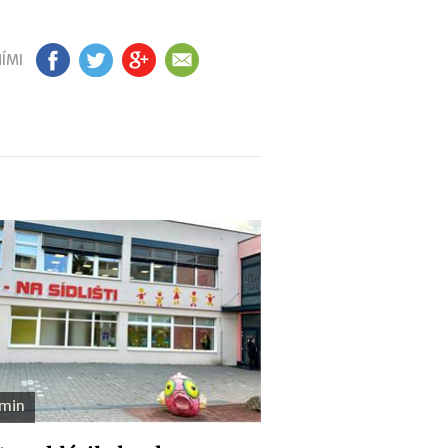
ÍMI
FB
TW
GP
EM
 min