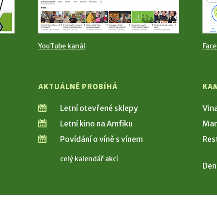
YouTube kanál
Fac
AKTUÁLNĚ PROBÍHÁ
KA
Letní otevřené sklepy
Vin
Letní kino na Amfiku
Man
Povídání o víně s vínem
Res
celý kalendář akcí
Den