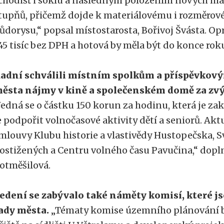
chodišť i soklu a následným položením nových ma
tupňů, přičemž dojde k materiálovému i rozměrové
ůdorysu,“ popsal místostarosta, Bořivoj Švásta. Op
45 tisíc bez DPH a hotová by měla být do konce rok
adní schválili místním spolkům a příspěvkov
ěsta nájmy v kině a společenském domě za z
Jedná se o částku 150 korun za hodinu, která je za
e podpořit volnočasové aktivity dětí a seniorů. Akt
mlouvy Klubu historie a vlastivědy Hustopečska, S
ostižených a Centru volného času Pavučina,“ dopln
otměšilová.
edení se zabývalo také náměty komisí, které 
ady města.
„Tématy komise územního plánování byl