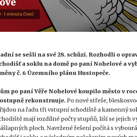
ové
 · 1 minuta čtení
adní se sešli na své 28. schůzi. Rozhodli o opra
chodišť a soklu na domě po paní Nohelové a vyb
měny č. 6 Územního plánu Hustopeče.
ům po paní Věře Nohelové koupilo město v roce
ostupně rekonstruuje.
Po nové střeše, bleskosvo
řijdou na řadu tři vstupní schodiště a kamenný sok
chodiště mají rozdílné počty stupňů, liší se jejich 
ášlapných ploch. Navržené řešení počítá s vybourá