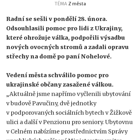
TÉMA
Z města
Radní se sešli v pondělí 28. února.
Odsouhlasili pomoc pro lidi z Ukrajiny,
které ohrožuje válka, podpořili výsadbu
nových ovocných stromů a zadali opravu
střechy na domě po paní Nohelové.
Vedení města schválilo pomoc pro
ukrajinské občany zasažené válkou.
„Aktuálně jsme napřímo vyčlenili ubytování
v budově Pavučiny, dvě jednotky
v podporovaných sociálních bytech v Žižkově
ulici a další v Penzionu pro seniory. Ubytovnu
v Celném nabízíme prostřednictvím Správy