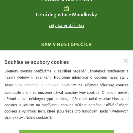
Letní degustace Mandlovky
celý kalendář akcí
KAM V HUSTOPEČÍCH
Vinařství
Souhlas se soubory cookies
T. G. Masaryk
Soubory cookies využíváme k zajištění nejlepší uživatelské zkušenosti s
Mandloně
našimi webovými stránkami. Podrobné informace o cookies naleznete v
Ubytování
sekci
Více informací o cookies
. Kliknutím na Přijmout všechny cookies
Restaurace
souhlasíte s tím, že můžeme užívat všechny typy cookies. Chcete-li povolit
užívání pouze některých typů cookies, můžete tak učinit v sekci Nastavení
Městské muzeum a galerie
cookies. Kliknutím na Nepřijmout cookies můžete odmítnout užívání všech
Denní meníčka
cookies s výjimkou těch, které jsou třeba pro fungování našich webových
stránek (tzv. „Nutné cookies“).
Mapa města