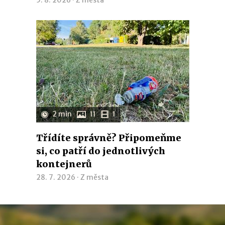
5. 8. 2026 ·
Z města
2 min
11
1
Třídíte správně? Připomeňme
si, co patří do jednotlivých
kontejnerů
28. 7. 2026 ·
Z města