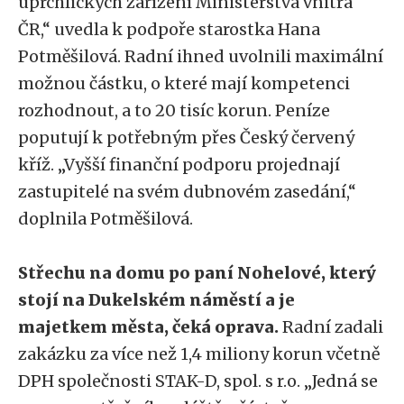
uprchlických zařízení Ministerstva vnitra
ČR,“ uvedla k podpoře starostka Hana
Potměšilová. Radní ihned uvolnili maximální
možnou částku, o které mají kompetenci
rozhodnout, a to 20 tisíc korun. Peníze
poputují k potřebným přes Český červený
kříž. „Vyšší finanční podporu projednají
zastupitelé na svém dubnovém zasedání,“
doplnila Potměšilová.
Střechu na domu po paní Nohelové, který
stojí na Dukelském náměstí a je
majetkem města, čeká oprava.
Radní zadali
zakázku za více než 1,4 miliony korun včetně
DPH společnosti STAK-D, spol. s r.o. „Jedná se