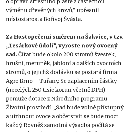
o opravu střešního pláště a částečnou
výměnu dřevěných krovů,“ upřesnil
místostarosta Bořivoj Švásta.
Za Hustopečemi směrem na Šakvice, v tzv.
„Tesárkově údolí“, vyroste nový ovocný
sad.
Čítat bude okolo 200 stromů švestek,
hrušní, meruněk, jabloní a dalších ovocných
stromů, o jejichž dodávku se postará firma
Agro Brno – Tuřany. Se zaplacením částky
(necelých 250 tisíc korun včetně DPH)
pomůže dotace z Národního programu
Životní prostředí. „Sad bude volně přístupný
a utrhnout ovoce a občerstvit se bude moct
každý. Rovněž samotná výsadba počítá se