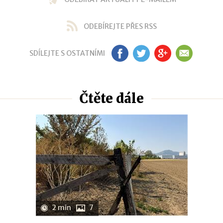
ODEBÍREJTE PŘES RSS
SDÍLEJTE S OSTATNÍMI
FB
TW
GP
EM
Čtěte dále
2 min
7