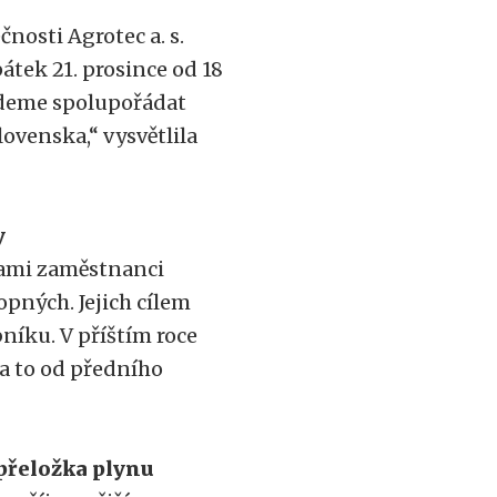
čnosti Agrotec a. s.
tek 21. prosince od 18
udeme spolupořádat
lovenska,“ vysvětlila
y
inami zaměstnanci
opných. Jejich cílem
íku. V příštím roce
 a to od předního
 přeložka plynu