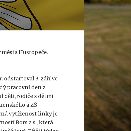
dy města Hustopeče.
odstartoval 3. září ve
dý pracovní den z
 děti, rodiče s dětmi
omenského a ZŠ
ná vytíženost linky je
ostí Bors a.s., která