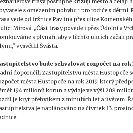
ezbariérové trasy postupně křižují město a dělají 
byvatele s omezením pohybu i pro rodiče s dětmi.
rasa vede od tržnice Pavlína přes ulice Komenskéh
 ulici Mírová. „Část trasy povede i přes Údolní a Vr
omlouváme s plynaři, aby v těchto ulicích začali p
lynu,“ vysvětlil Švásta.
astupitelstvo bude schvalovat rozpočet na rok 
adní doporučili Zastupitelstvu města Hustopeče s
ozpočet města Hustopeče na rok 2019, který předpo
éměř 194 milionů korun a výdaje ve výši 208 milio
ozdíl je kryt přebytkem z minulých let a úvěrem. 
astupitelstva je naplánováno na čtvrtek 13. prosin
adnice.