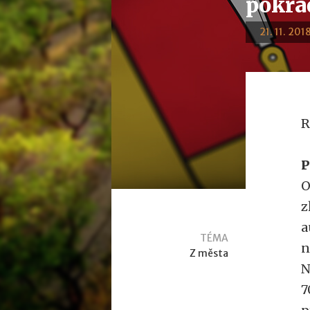
pokra
21. 11. 201
R
P
O
z
a
TÉMA
n
Z města
N
7