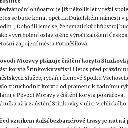
rosince
ředvánoční ohňostroj je již několik let v režii spole
etos se bude konat opět na Dukelském náměstí v pá
odin. „Dohodli jsme se, že tematický ohňostroj b
ako vyvrcholení oslav stého výročí založení Českos
etošní zapojení města Potměšilová.
ovodí Moravy plánuje čištění koryta Štinkovk
ást koryta Štinkovky vyčistili letos před prázdn
ěstských služeb, rybáři i členové Spolku Všehosch
ylo zprůchodnit koryto od pramene k zadnímu rybn
lánuje Povodí Moravy v čištění koryta pokračovat,
ybníka až k zaústění Štinkovky v ulici Vrchlického.
řed vznikem další bezbariérové trasy je nutná