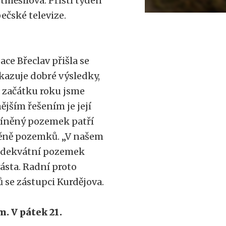
tměšilová. Příští týden
čské televize.
ce Břeclav přišla se
kazuje dobré výsledky,
a začátku roku jsme
ějším řešením je její
Zmíněný pozemek patří
měně pozemků. „V našem
 adekvátní pozemek
vásta. Radní proto
 se zástupci Kurdějova.
. V pátek 21.