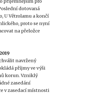
ho příjemnějším pro
 Poslední dotovaná
o, U Větrolamu a končí
chlického, proto se nyní
racovat na přeložce
2019
chválit navržený
kládá příjmy ve výši
nů korun. Vzniklý
Řádné zasedání
ce v zasedací místnosti