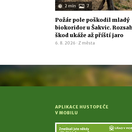
2 min
7
Požár pole poškodil mladý
biokoridor u Šakvic. Rozsa
škod ukáže až příští jaro
6. 8. 2026 ·
Z města
APLIKACE HUSTOPEČE
V MOBILU