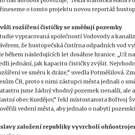
ro nás autobus provozuje,“ řekla starostka Hana Po
řineseme o tomto projektu novou reportáž hustope
vůli rozšíření čističky se směňují pozemky
tudie vypracovaná společností Vodovody a kanaliza
ávěrem, že hustopečská čistírna odpadních vod vy
le během následujících let dosáhne hranice. „Už n
edli jednání, jak kapacitu čističky zvýšit. Nejvhodn
ozšíření ve směru k dráze,“ uvedla Potměšilová. 
esům ČR, proto s nimi zástupci města jednali o s
atastru jsme žádný vhodný pozemek nenašli, ale
lastní obec Kurdějov,“ řekl místostarosta Bořivoj Š
ověřili vedení města, aby jednalo o nabytí pozemků
slavy založení republiky vyvrcholí ohňostrojem