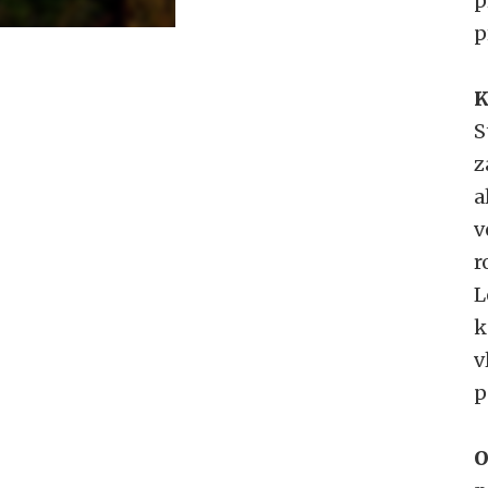
p
p
K
S
z
a
v
r
L
k
v
p
O