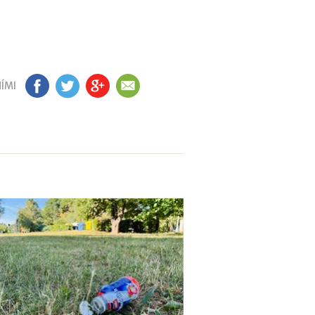
ÍMI
FB
TW
GP
EM