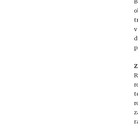
B
o
t
v
d
p
Z
R
r
t
r
z
r