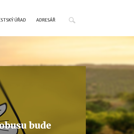
Hledat
STSKÝ ÚŘAD
ADRESÁŘ
tobusu bude