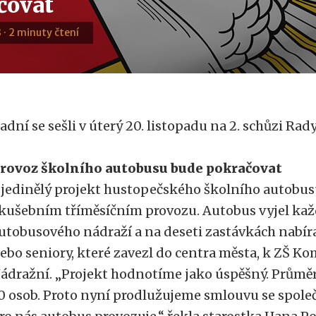
čovat
8 · 2 minuty čtení
adní se sešli v úterý 20. listopadu na 2. schůzi Ra
rovoz školního autobusu bude pokračovat
jedinělý projekt hustopečského školního autobusu 
kušebním tříměsíčním provozu. Autobus vyjel kaž
utobusového nádraží a na deseti zastávkách nabíral
ebo seniory, které zavezl do centra města, k ZŠ K
ádražní. „Projekt hodnotíme jako úspěšný. Průměr
0 osob. Proto nyní prodlužujeme smlouvu se společn