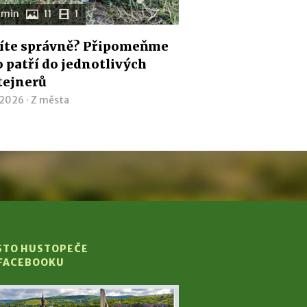
 min
11
1
íte správně? Připomeňme
co patří do jednotlivých
tejnerů
 2026 ·
Z města
STO HUSTOPEČE
 FACEBOOKU