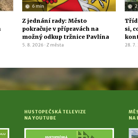
6 min
2
Z jednání rady: Město
Tříd
h
pokračuje v přípravách na
si, 
možný odkup tržnice Pavlína
kon
5. 8. 2026 ·
Z města
28. 7.
HUSTOPEČSKÁ TELEVIZE
MĚ
NA YOUTUBE
NA