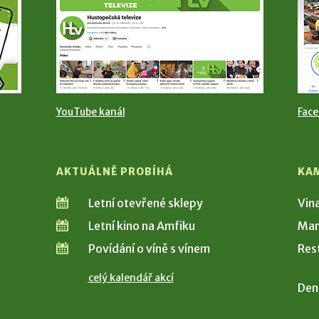
YouTube kanál
Fac
AKTUÁLNĚ PROBÍHÁ
KA
Letní otevřené sklepy
Vin
Letní kino na Amfiku
Man
Povídání o víně s vínem
Res
celý kalendář akcí
Den