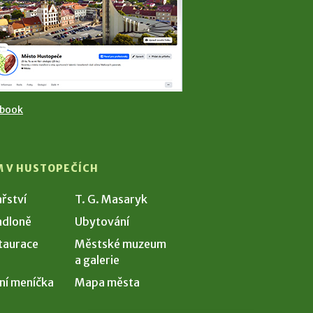
ebook
M V HUSTOPEČÍCH
ařství
T. G. Masaryk
dloně
Ubytování
taurace
Městské muzeum
a galerie
ní meníčka
Mapa města