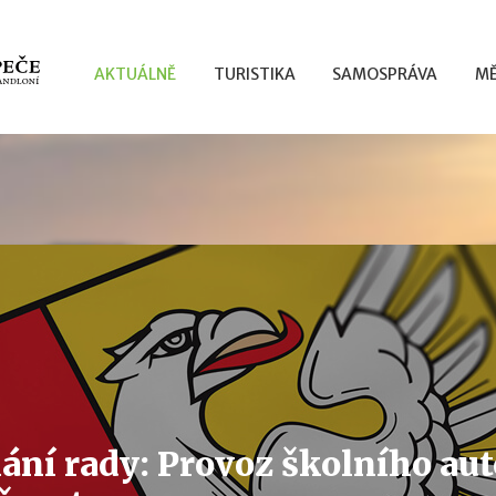
AKTUÁLNĚ
TURISTIKA
SAMOSPRÁVA
MĚ
nání rady: Provoz školního au