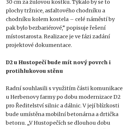
30 cm za žulovou kostku. Týkalo by se to
plochy tržnice, asfaltového chodníku a
chodníku kolem kostela – celé náměstí by
pak bylo bezbariérové,“ popisuje řešení
místostarosta. Realizace je ve fázi zadání
projektové dokumentace.
D2 u Hustopečí bude mít nový povrch i
protihlukovou stěnu
Radní souhlasili s využitím části komunikace
u Herbenovy farmy po dobu modernizace D2
pro Ředitelství silnic a dálnic. V její blízkosti
bude umístěna mobilní betonárna a drtička
betonu. „V Hustopečích se dlouhou dobu