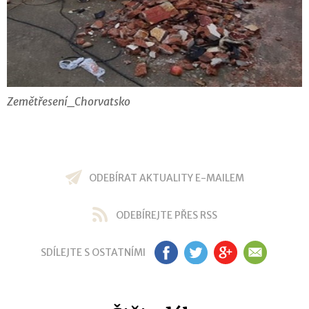
Zemětřesení_Chorvatsko
ODEBÍRAT AKTUALITY E-MAILEM
ODEBÍREJTE PŘES RSS
SDÍLEJTE S OSTATNÍMI
FB
TW
GP
EM