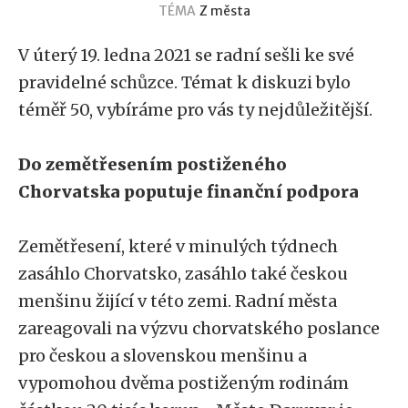
TÉMA
Z města
V úterý 19. ledna 2021 se radní sešli ke své
pravidelné schůzce. Témat k diskuzi bylo
téměř 50, vybíráme pro vás ty nejdůležitější.
Do zemětřesením postiženého
Chorvatska poputuje finanční podpora
Zemětřesení, které v minulých týdnech
zasáhlo Chorvatsko, zasáhlo také českou
menšinu žijící v této zemi. Radní města
zareagovali na výzvu chorvatského poslance
pro českou a slovenskou menšinu a
vypomohou dvěma postiženým rodinám