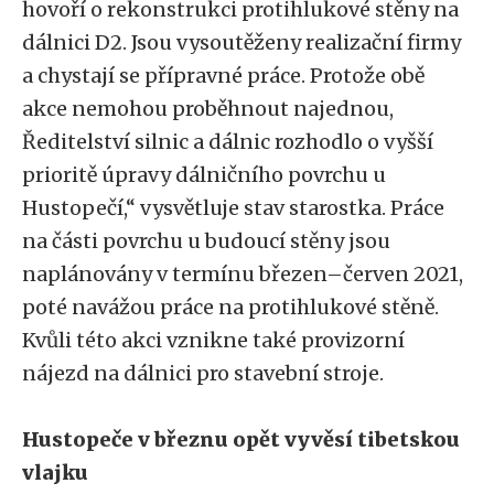
hovoří o rekonstrukci protihlukové stěny na
dálnici D2. Jsou vysoutěženy realizační firmy
a chystají se přípravné práce. Protože obě
akce nemohou proběhnout najednou,
Ředitelství silnic a dálnic rozhodlo o vyšší
prioritě úpravy dálničního povrchu u
Hustopečí,“ vysvětluje stav starostka. Práce
na části povrchu u budoucí stěny jsou
naplánovány v termínu březen–červen 2021,
poté navážou práce na protihlukové stěně.
Kvůli této akci vznikne také provizorní
nájezd na dálnici pro stavební stroje.
Hustopeče v březnu opět vyvěsí tibetskou
vlajku