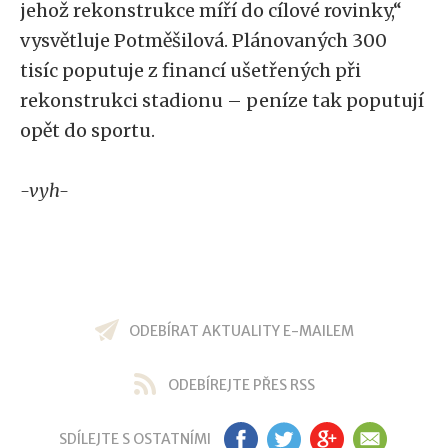
jehož rekonstrukce míří do cílové rovinky,“
vysvětluje Potměšilová. Plánovaných 300
tisíc poputuje z financí ušetřených při
rekonstrukci stadionu – peníze tak poputují
opět do sportu.
-vyh-
ODEBÍRAT AKTUALITY E-MAILEM
ODEBÍREJTE PŘES RSS
SDÍLEJTE S OSTATNÍMI
FB
TW
GP
EM