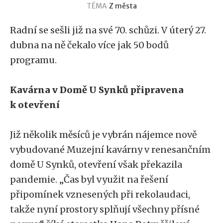
TÉMA
Z města
Radní se sešli již na své 70. schůzi. V úterý 27.
dubna na ně čekalo více jak 50 bodů
programu.
Kavárna v Domě U Synků připravena
k otevření
Již několik měsíců je vybrán nájemce nově
vybudované Muzejní kavárny v renesančním
domě U Synků, otevření však překazila
pandemie. „Čas byl využit na řešení
připomínek vznesených při rekolaudaci,
takže nyní prostory splňují všechny přísné