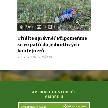
2 min
11
1
Třídíte správně? Připomeňme
si, co patří do jednotlivých
kontejnerů
28. 7. 2026 ·
Z města
APLIKACE HUSTOPEČE
V MOBILU