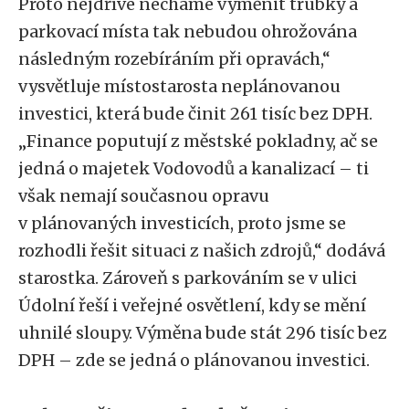
Proto nejdříve necháme vyměnit trubky a
parkovací místa tak nebudou ohrožována
následným rozebíráním při opravách,“
vysvětluje místostarosta neplánovanou
investici, která bude činit 261 tisíc bez DPH.
„Finance poputují z městské pokladny, ač se
jedná o majetek Vodovodů a kanalizací – ti
však nemají současnou opravu
v plánovaných investicích, proto jsme se
rozhodli řešit situaci z našich zdrojů,“ dodává
starostka. Zároveň s parkováním se v ulici
Údolní řeší i veřejné osvětlení, kdy se mění
uhnilé sloupy. Výměna bude stát 296 tisíc bez
DPH – zde se jedná o plánovanou investici.