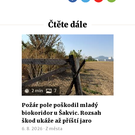
Čtěte dále
2 min
7
Požár pole poškodil mladý
biokoridor u Šakvic. Rozsah
škod ukáže až příští jaro
6. 8. 2026 ·
Z města