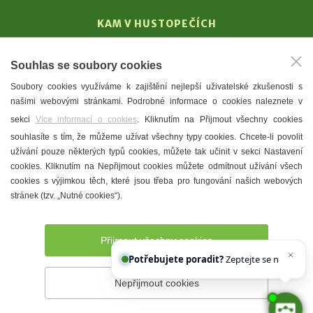
KAM V HUSTOPEČÍCH
Vinařství
Souhlas se soubory cookies
T. G. Masaryk
Soubory cookies využíváme k zajištění nejlepší uživatelské zkušenosti s
Mandloně
našimi webovými stránkami. Podrobné informace o cookies naleznete v
Ubytování
sekci
Více informací o cookies
. Kliknutím na Přijmout všechny cookies
Restaurace
souhlasíte s tím, že můžeme užívat všechny typy cookies. Chcete-li povolit
užívání pouze některých typů cookies, můžete tak učinit v sekci Nastavení
Městské muzeum a galerie
cookies. Kliknutím na Nepřijmout cookies můžete odmítnout užívání všech
Denní meníčka
cookies s výjimkou těch, které jsou třeba pro fungování našich webových
stránek (tzv. „Nutné cookies“).
Mapa města
Přijmout všechny cookies
Potřebujete poradit?
Zeptejte se našeho asistenta
Chetty
Nepřijmout cookies
Prohlášení o přístupnosti
Správce webu
2026 © Město
Hustopeče