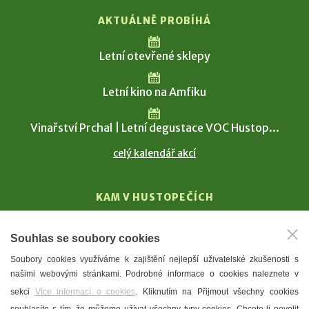
AKTUÁLNĚ PROBÍHÁ
Letní otevřené sklepy
Letní kino na Amfiku
Vinařství Prchal | Letní degustace VOC Hustop...
celý kalendář akcí
KAM V HUSTOPEČÍCH
Vinařství
Souhlas se soubory cookies
T. G. Masaryk
Soubory cookies využíváme k zajištění nejlepší uživatelské zkušenosti s
Mandloně
našimi webovými stránkami. Podrobné informace o cookies naleznete v
Ubytování
sekci
Více informací o cookies
. Kliknutím na Přijmout všechny cookies
Restaurace