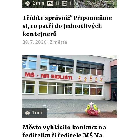
2 min
11
1
Třídíte správně? Připomeňme
si, co patří do jednotlivých
kontejnerů
28. 7. 2026 ·
Z města
1 min
Město vyhlásilo konkurz na
ředitelku či ředitele MŠ Na