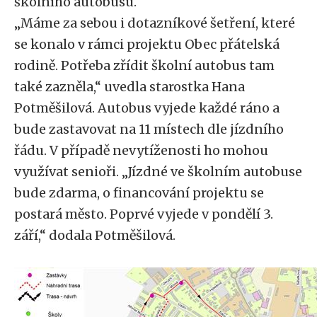
školního autobusu.
„Máme za sebou i dotazníkové šetření, které
se konalo v rámci projektu Obec přátelská
rodině. Potřeba zřídit školní autobus tam
také zazněla,“ uvedla starostka Hana
Potměšilová. Autobus vyjede každé ráno a
bude zastavovat na 11 místech dle jízdního
řádu. V případě nevytíženosti ho mohou
využívat senioři. „Jízdné ve školním autobuse
bude zdarma, o financování projektu se
postará město. Poprvé vyjede v pondělí 3.
září,“ dodala Potměšilová.