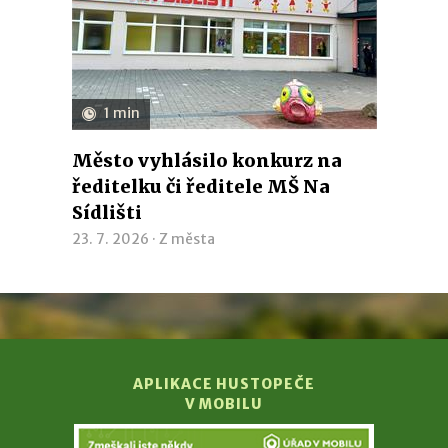
1 min
Město vyhlásilo konkurz na
ředitelku či ředitele MŠ Na
Sídlišti
23. 7. 2026 ·
Z města
APLIKACE HUSTOPEČE
V MOBILU