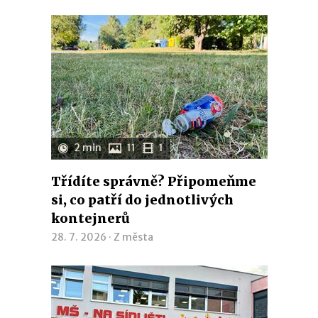
2 min
11
1
Třídíte správně? Připomeňme
si, co patří do jednotlivých
kontejnerů
28. 7. 2026 ·
Z města