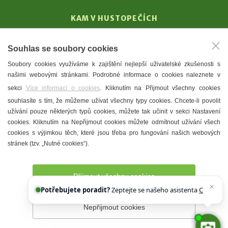
KAM V HUSTOPEČÍCH
Vinařství
Souhlas se soubory cookies
T. G. Masaryk
Soubory cookies využíváme k zajištění nejlepší uživatelské zkušenosti s
Mandloně
našimi webovými stránkami. Podrobné informace o cookies naleznete v
Ubytování
sekci
Více informací o cookies
. Kliknutím na Přijmout všechny cookies
Restaurace
souhlasíte s tím, že můžeme užívat všechny typy cookies. Chcete-li povolit
užívání pouze některých typů cookies, můžete tak učinit v sekci Nastavení
Městské muzeum a galerie
cookies. Kliknutím na Nepřijmout cookies můžete odmítnout užívání všech
Denní meníčka
cookies s výjimkou těch, které jsou třeba pro fungování našich webových
stránek (tzv. „Nutné cookies“).
Mapa města
Přijmout všechny cookies
Potřebujete poradit?
Zeptejte se našeho asistenta
Chettyho
.
Nepřijmout cookies
Prohlášení o přístupnosti
Správce webu
2026 © Město
Hustopeče