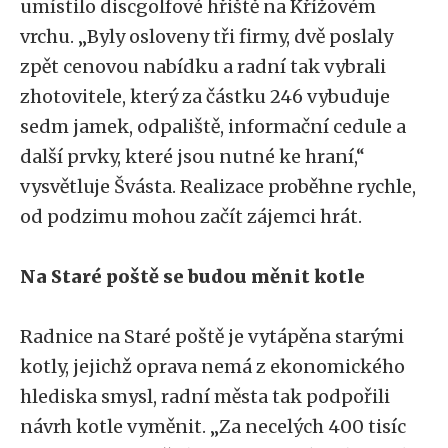
umístilo discgolfové hřiště na Křížovém
vrchu. „Byly osloveny tři firmy, dvě poslaly
zpět cenovou nabídku a radní tak vybrali
zhotovitele, který za částku 246 vybuduje
sedm jamek, odpaliště, informační cedule a
další prvky, které jsou nutné ke hraní,“
vysvětluje Švásta. Realizace proběhne rychle,
od podzimu mohou začít zájemci hrát.
Na Staré poště se budou měnit kotle
Radnice na Staré poště je vytápěna starými
kotly, jejichž oprava nemá z ekonomického
hlediska smysl, radní města tak podpořili
návrh kotle vyměnit. „Za necelých 400 tisíc