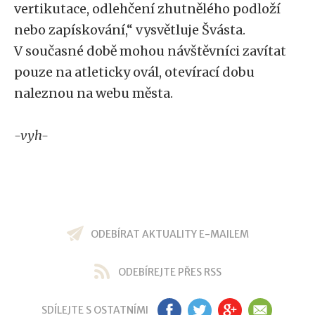
vertikutace, odlehčení zhutnělého podloží
nebo zapískování,“ vysvětluje Švásta.
V současné době mohou návštěvníci zavítat
pouze na atleticky ovál, otevírací dobu
naleznou na webu města.
-vyh-
ODEBÍRAT AKTUALITY E-MAILEM
ODEBÍREJTE PŘES RSS
SDÍLEJTE S OSTATNÍMI
FB
TW
GP
EM