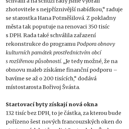
schválil a na schůzi rady jsme vybrali
zhotovitele s nejpříznivější nabídkou,“ raduje
se starostka Hana Potměšilová. Z pokladny
města tak poputuje na renovaci 350 tisíc
s DPH. Rada také schválila zařazení
rekonstrukce do programu
Podpora obnovy
kulturních památek prostřednictvím obcí
s rozšířenou působností.
„Je tedy možné, že na
obnovu maleb získáme finanční podporu –
bavíme se až o 200 tisících,“ dodává
místostarosta Bořivoj Švásta.
Startovací byty získají nová okna
132 tisíc bez DPH, to je částka, za kterou bude
pořízeno šest nových francouzských oken do