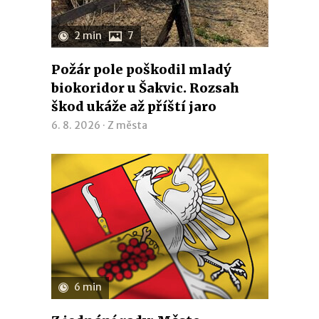
2 min
7
Požár pole poškodil mladý
biokoridor u Šakvic. Rozsah
škod ukáže až příští jaro
6. 8. 2026 ·
Z města
6 min