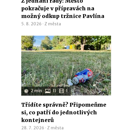
Z jednání rady: Město
pokračuje v přípravách na
možný odkup tržnice Pavlína
5. 8. 2026 ·
Z města
2 min
11
1
Třídíte správně? Připomeňme
si, co patří do jednotlivých
kontejnerů
28. 7. 2026 ·
Z města