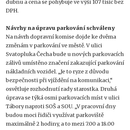
dubnu a cena se pohybuje ve výši 107 tisíc bez
DPH.
Návrhy na úpravu parkování schváleny
Na návrh dopravní komise dojde ke dvěma
změnám v parkování ve městě. V ulici
Svatopluka Čecha bude u nových parkovacích
zálivů umístěno značení zakazující parkování
nákladních vozidel. „Je to ryze z důvodu
bezpečnosti při vjíždění na komunikaci,“
osvětluje rozhodnutí rady starostka. Druhá
úprava se týká osmi parkovacích míst v ulici
Tábory naproti SOŠ a SOU. „V pracovní dny
budou moci řidiči využívat parkoviště
maximálně 2 hodiny, a to mezi 7.00 a 18.00