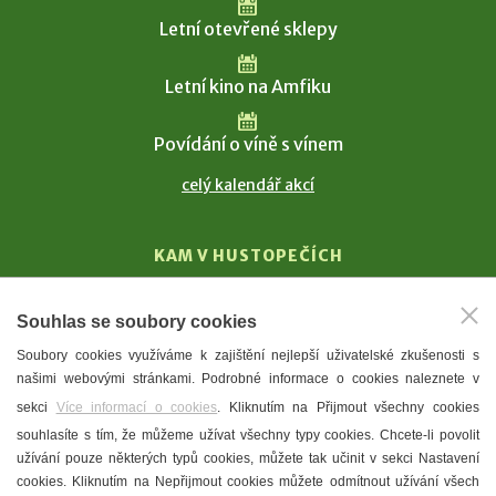
Letní otevřené sklepy
Letní kino na Amfiku
Povídání o víně s vínem
celý kalendář akcí
KAM V HUSTOPEČÍCH
Vinařství
Souhlas se soubory cookies
T. G. Masaryk
Soubory cookies využíváme k zajištění nejlepší uživatelské zkušenosti s
Mandloně
našimi webovými stránkami. Podrobné informace o cookies naleznete v
Ubytování
sekci
Více informací o cookies
. Kliknutím na Přijmout všechny cookies
Restaurace
souhlasíte s tím, že můžeme užívat všechny typy cookies. Chcete-li povolit
užívání pouze některých typů cookies, můžete tak učinit v sekci Nastavení
Městské muzeum a galerie
cookies. Kliknutím na Nepřijmout cookies můžete odmítnout užívání všech