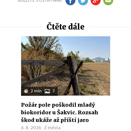
SDÍLEJTE S OSTATNÍMI
FB
TW
GP
EM
Čtěte dále
2 min
7
Požár pole poškodil mladý
biokoridor u Šakvic. Rozsah
škod ukáže až příští jaro
6. 8. 2026 ·
Z města