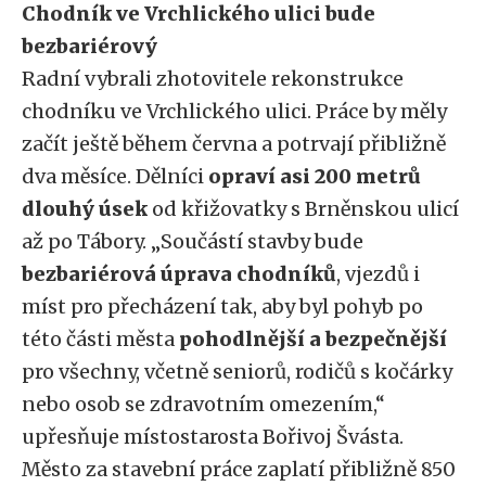
Chodník ve Vrchlického ulici bude
bezbariérový
Radní vybrali zhotovitele rekonstrukce
chodníku ve Vrchlického ulici. Práce by měly
začít ještě během června a potrvají přibližně
dva měsíce. Dělníci
opraví asi 200 metrů
dlouhý úsek
od křižovatky s Brněnskou ulicí
až po Tábory. „Součástí stavby bude
bezbariérová úprava chodníků
, vjezdů i
míst pro přecházení tak, aby byl pohyb po
této části města
pohodlnější a bezpečnější
pro všechny, včetně seniorů, rodičů s kočárky
nebo osob se zdravotním omezením,“
upřesňuje místostarosta Bořivoj Švásta.
Město za stavební práce zaplatí přibližně 850