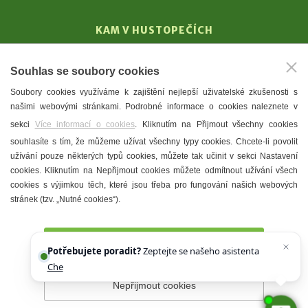
KAM V HUSTOPEČÍCH
Vinařství
Souhlas se soubory cookies
T. G. Masaryk
Soubory cookies využíváme k zajištění nejlepší uživatelské zkušenosti s
Mandloně
našimi webovými stránkami. Podrobné informace o cookies naleznete v
Ubytování
sekci
Více informací o cookies
. Kliknutím na Přijmout všechny cookies
Restaurace
souhlasíte s tím, že můžeme užívat všechny typy cookies. Chcete-li povolit
užívání pouze některých typů cookies, můžete tak učinit v sekci Nastavení
Městské muzeum a galerie
cookies. Kliknutím na Nepřijmout cookies můžete odmítnout užívání všech
Denní meníčka
cookies s výjimkou těch, které jsou třeba pro fungování našich webových
stránek (tzv. „Nutné cookies“).
Mapa města
Přijmout všechny cookies
Potřebujete poradit?
Zeptejte se našeho asistenta
Chettyho
.
Nepřijmout cookies
Prohlášení o přístupnosti
Správce webu
2026 © Město