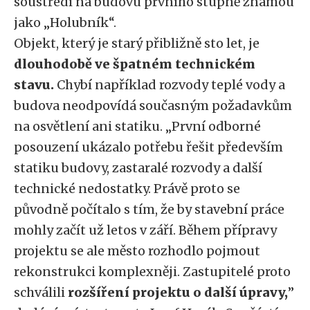
soustředí na budovu prvního stupně známou
jako „Holubník“.
Objekt, který je starý přibližně sto let, je
dlouhodobě ve špatném technickém
stavu.
Chybí například rozvody teplé vody a
budova neodpovídá současným požadavkům
na osvětlení ani statiku. „První odborné
posouzení ukázalo potřebu řešit především
statiku budovy, zastaralé rozvody a další
technické nedostatky. Právě proto se
původně počítalo s tím, že by stavební práce
mohly začít už letos v září. Během přípravy
projektu se ale město rozhodlo pojmout
rekonstrukci komplexněji. Zastupitelé proto
schválili
rozšíření projektu o další úpravy,
”