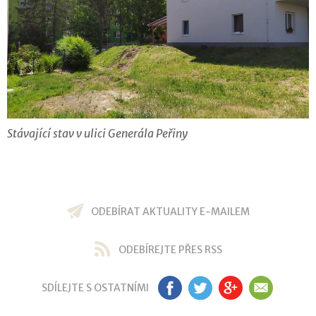
Stávající stav v ulici Generála Peřiny
ODEBÍRAT AKTUALITY E-MAILEM
ODEBÍREJTE PŘES RSS
SDÍLEJTE S OSTATNÍMI
FB
TW
GP
EM