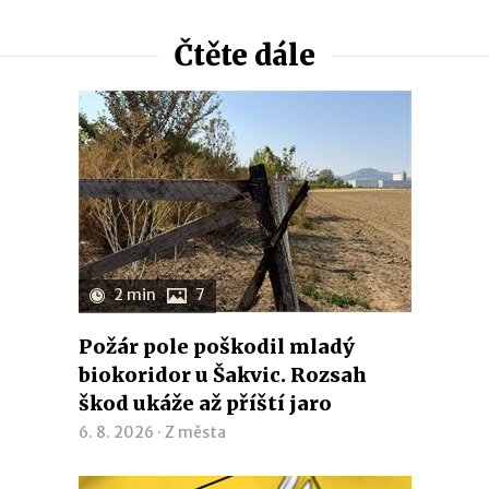
Čtěte dále
2 min
7
Požár pole poškodil mladý
biokoridor u Šakvic. Rozsah
škod ukáže až příští jaro
6. 8. 2026 ·
Z města