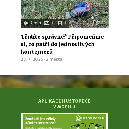
2 min
11
1
Třídíte správně? Připomeňme
si, co patří do jednotlivých
kontejnerů
28. 7. 2026 ·
Z města
APLIKACE HUSTOPEČE
V MOBILU