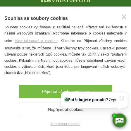
KAM V HUSTOPEČÍCH
Vinařství
Souhlas se soubory cookies
T. G. Masaryk
Soubory cookies využíváme k zajištění nejlepší uživatelské zkušenosti s
Mandloně
našimi webovými stránkami. Podrobné informace o cookies naleznete v
Ubytování
sekci
Více informací o cookies
. Kliknutím na Přijmout všechny cookies
Restaurace
souhlasíte s tím, že můžeme užívat všechny typy cookies. Chcete-li povolit
užívání pouze některých typů cookies, můžete tak učinit v sekci Nastavení
Městské muzeum a galerie
cookies. Kliknutím na Nepřijmout cookies můžete odmítnout užívání všech
Denní meníčka
cookies s výjimkou těch, které jsou třeba pro fungování našich webových
stránek (tzv. „Nutné cookies“).
Mapa města
Přijmout všechny cookies
Potřebujete poradit?
Zeptejte se našeho asistenta
Nepřijmout cookies
Prohlášení o přístupnosti
Správce webu
2026 © Město
Hustopeče
Nastavení cookies