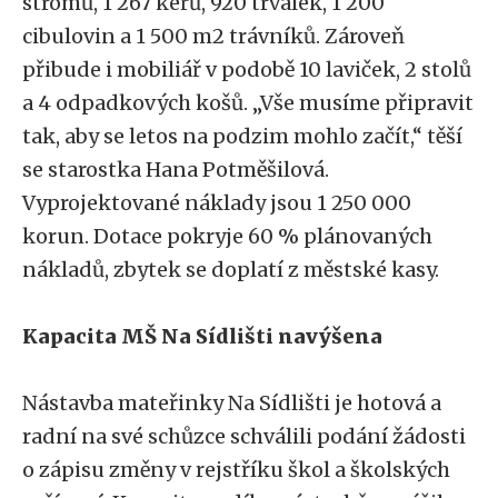
stromů, 1 267 keřů, 920 trvalek, 1 200
cibulovin a 1 500 m2 trávníků. Zároveň
přibude i mobiliář v podobě 10 laviček, 2 stolů
a 4 odpadkových košů. „Vše musíme připravit
tak, aby se letos na podzim mohlo začít,“ těší
se starostka Hana Potměšilová.
Vyprojektované náklady jsou 1 250 000
korun. Dotace pokryje 60 % plánovaných
nákladů, zbytek se doplatí z městské kasy.
Kapacita MŠ Na Sídlišti navýšena
Nástavba mateřinky Na Sídlišti je hotová a
radní na své schůzce schválili podání žádosti
o zápisu změny v rejstříku škol a školských