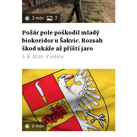
2 min
7
Požár pole poškodil mladý
biokoridor u Šakvic. Rozsah
škod ukáže až příští jaro
6. 8. 2026 ·
Z města
6 min