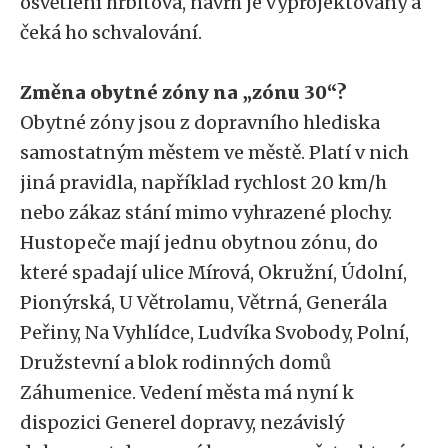
osvětlení hřbitova, návrh je vyprojektovaný a
čeká ho schvalování.
Změna obytné zóny na „zónu 30“?
Obytné zóny jsou z dopravního hlediska
samostatným městem ve městě. Platí v nich
jiná pravidla, například rychlost 20 km/h
nebo zákaz stání mimo vyhrazené plochy.
Hustopeče mají jednu obytnou zónu, do
které spadají ulice Mírová, Okružní, Údolní,
Pionýrská, U Větrolamu, Větrná, Generála
Peřiny, Na Vyhlídce, Ludvíka Svobody, Polní,
Družstevní a blok rodinných domů
Záhumenice. Vedení města má nyní k
dispozici Generel dopravy, nezávislý