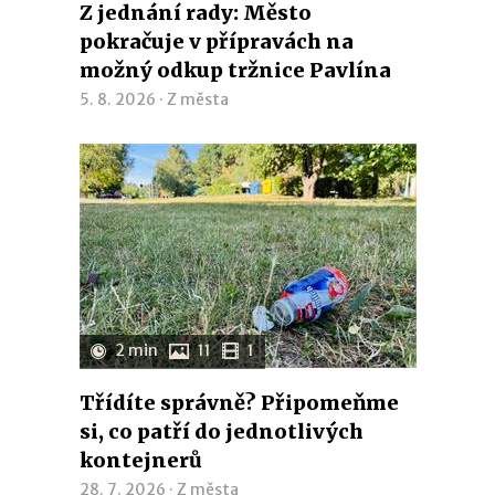
Z jednání rady: Město
pokračuje v přípravách na
možný odkup tržnice Pavlína
5. 8. 2026 ·
Z města
2 min
11
1
Třídíte správně? Připomeňme
si, co patří do jednotlivých
kontejnerů
28. 7. 2026 ·
Z města