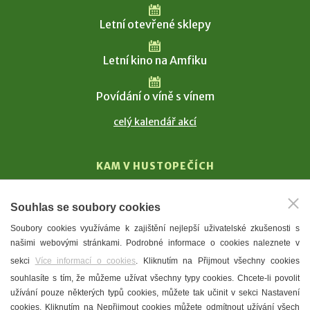
Letní otevřené sklepy
Letní kino na Amfiku
Povídání o víně s vínem
celý kalendář akcí
KAM V HUSTOPEČÍCH
Vinařství
Souhlas se soubory cookies
T. G. Masaryk
Soubory cookies využíváme k zajištění nejlepší uživatelské zkušenosti s
Mandloně
našimi webovými stránkami. Podrobné informace o cookies naleznete v
Ubytování
sekci
Více informací o cookies
. Kliknutím na Přijmout všechny cookies
Restaurace
souhlasíte s tím, že můžeme užívat všechny typy cookies. Chcete-li povolit
užívání pouze některých typů cookies, můžete tak učinit v sekci Nastavení
Městské muzeum a galerie
cookies. Kliknutím na Nepřijmout cookies můžete odmítnout užívání všech