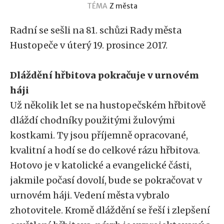
TÉMA
Z města
Radní se sešli na 81. schůzi Rady města
Hustopeče v úterý 19. prosince 2017.
Dláždění hřbitova pokračuje v urnovém
háji
Už několik let se na hustopečském hřbitově
dláždí chodníky použitými žulovými
kostkami. Ty jsou příjemně opracované,
kvalitní a hodí se do celkové rázu hřbitova.
Hotovo je v katolické a evangelické části,
jakmile počasí dovolí, bude se pokračovat v
urnovém háji. Vedení města vybralo
zhotovitele. Kromě dláždění se řeší i zlepšení