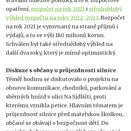
schválili důležité položky, a to 8. rozpočtové
opatření,
rozpočet na rok 2021
i
střednědobý
výhled rozpočtu na roky 2022–2023
. Rozpočet
na rok 2021 je vyrovnaný na straně příjmů i
výdajů, a to ve výši 180 milionů korun.
Schválen byl také střednědobý výhled na
další dva roky, který je mírně optimistický.
Diskuze s občany o průjezdnosti silnice
Téměř hodinu se diskutovalo o projektu na
obnovu komunikace, chodníků, parkování a
sběrných hnízd v ulici Na Sídlišti, proti
kterému vznikla petice. Hlavním tématem je
průjezdnost silnice před mateřskou školkou,
občané se obávají o bezpečnost dětí. Do