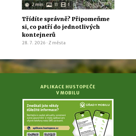
2 min
11
1
Třídíte správně? Připomeňme
si, co patří do jednotlivých
kontejnerů
28. 7. 2026 ·
Z města
APLIKACE HUSTOPEČE
V MOBILU