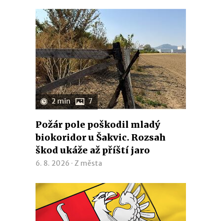
2 min
7
Požár pole poškodil mladý
biokoridor u Šakvic. Rozsah
škod ukáže až příští jaro
6. 8. 2026 ·
Z města