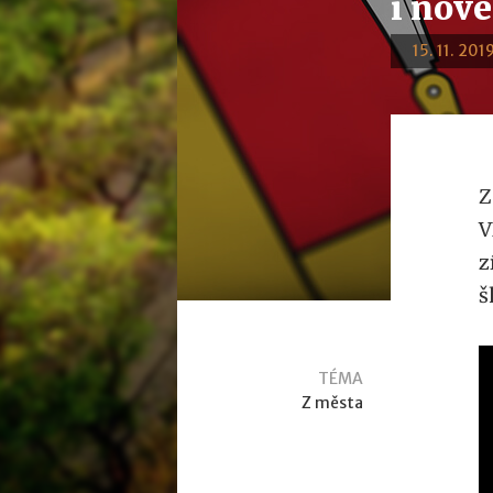
i nové
15. 11. 201
Z
V
z
š
TÉMA
Z města