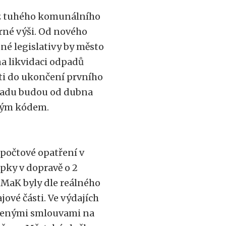
voz tuhého komunálního
rné výši. Od nového
tné legislativy by město
na likvidaci odpadů
ti do ukončení prvního
dpadu budou od dubna
vým kódem.
zpočtové opatření v
upky v dopravě o 2
 MaK byly dle reálného
jové části. Ve výdajích
álenými smlouvami na