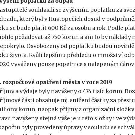
výšení poplatku za odpad
astupitelé souhlasili se zvýšením poplatku za s
dpadu, který byl v Hustopečích dosud v podprůmě
oku se bude platit 600 Kč za osobu a rok. Podle pla
ohlo požadovat až 750 korun a ani to by náklady 
epokrylo. Osvobozeny od poplatku budou nově dě
oku života. Kvůli lepšímu přehledu o množství o
020 vyváženy pouze popelnice s nalepeným čáro
. rozpočtové opatření města v roce 2019
říjmy a výdaje byly navýšeny o 474 tisíc korun. Ro
říjmové části obsahuje mj. snížení částky za přest
iliony korun, naopak příjmy z organizační složky
tavu navýšeny, stejná výše je u této složky i ve výda
ozpočtu byly provedeny úpravy v souladu se schv