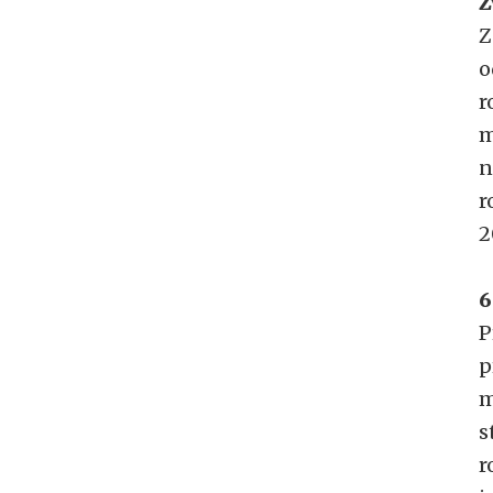
Z
Z
o
r
m
n
r
2
6
P
p
m
s
r