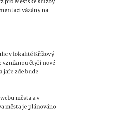
rž pro Městské služby.
mentaci vázány na
ic v lokalitě Křížový
e vzniknou čtyři nové
Na jaře zde bude
 webu města a v
tva města je plánováno