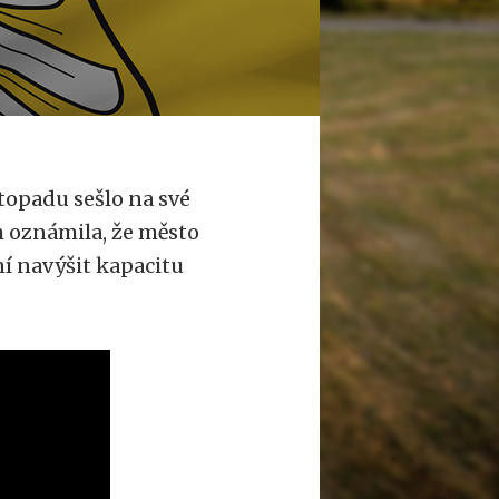
stopadu sešlo na své
m oznámila, že město
ní navýšit kapacitu