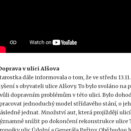
Doprava v ulici Alšova
tarostka dále informovala o tom, že ve středu 13.11
lyšení s obyvateli ulice Alšovy. To bylo svoláno na
vůli dopravním problémům v této ulici. Bylo doho
pracovat jednoduchý model střídavého stání, o je
ásledně jednat. Množství aut, která projíždějí ulic
ýznamně snížit po dokončení rekonstrukce ulice 
ropojky ulic Údolní a Generála Peřiny. Obě budou 