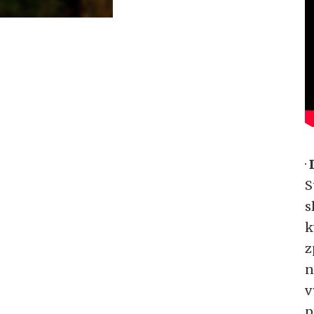
·
S
s
k
z
n
v
p