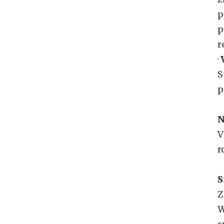
p
p
r
·
S
p
N
V
r
S
Z
W