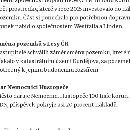
měnu společnost doplatí necelých 8 milionů korun
pět prostředky, které v roce 2015 investovalo do 
ozemku. Část si ponechalo pro potřebnou dopravní
bytek nabídlo společnostem Westfalia a Linden.
měna pozemků s Lesy ČR
astupitelé schválili záměr směny pozemku, které 
ískalo v katastrálním území Kurdějova, za pozemek
otřebný k jejímu budoucímu rozšíření.
ar Nemocnici Hustopeče
ěsto daruje Nemocnici Hustopeče 100 tisíc korun 
DN, příspěvek pokryje asi 20 procent nákladů.