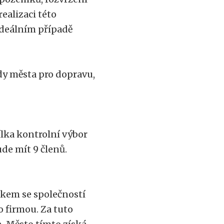
ealizaci této
ideálním případě
dy města pro dopravu,
ílka kontrolní výbor
ude mít 9 členů.
tkem se společností
to firmou. Za tuto