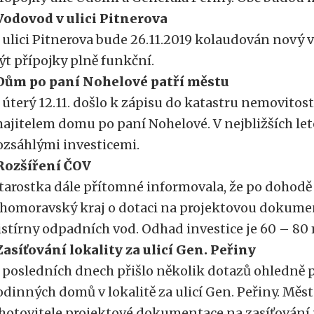
Vodovod v ulici Pitnerova
 ulici Pitnerova bude 26.11.2019 kolaudován nový 
ýt přípojky plně funkční.
Dům po paní Nohelové patří městu
 úterý 12.11. došlo k zápisu do katastru nemovitost
ajitelem domu po paní Nohelové. V nejbližších let
ozsáhlými investicemi.
Rozšíření ČOV
tarostka dále přítomné informovala, že po dohod
ihomoravský kraj o dotaci na projektovou dokumen
istírny odpadních vod. Odhad investice je 60 – 80
Zasíťování lokality za ulicí Gen. Peřiny
 posledních dnech přišlo několik dotazů ohledně
odinných domů v lokalitě za ulicí Gen. Peřiny. Měs
hotovitele projektové dokumentace na zasíťování