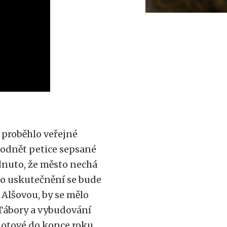
. proběhlo veřejné
 podnět petice sepsané
dnuto, že město nechá
ho uskutečnění se bude
í Alšovou, by se mělo
Tábory a vybudování
hotové do konce roku.