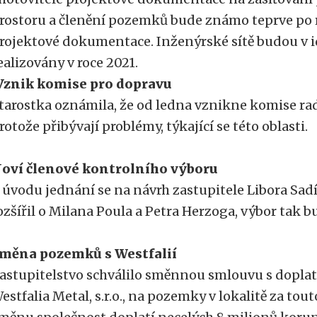
rostoru a členění pozemků bude známo teprve po r
rojektové dokumentace. Inženýrské sítě budou v 
ealizovány v roce 2021.
Vznik komise pro dopravu
tarostka oznámila, že od ledna vznikne komise ra
rotože přibývají problémy, týkající se této oblasti.
oví členové kontrolního výboru
 úvodu jednání se na návrh zastupitele Libora Sad
ozšířil o Milana Poula a Petra Herzoga, výbor tak b
měna pozemků s Westfalií
astupitelstvo schválilo směnnou smlouvu s dopla
estfalia Metal, s.r.o., na pozemky v lokalitě za tou