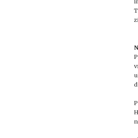
i
T
z
N
P
v
u
d
P
H
n