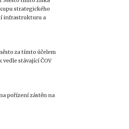
. Město tímto získá
nákupu strategického
 infrastrukturu a
město za tímto účelem
 vedle stávající ČOV
na pořízení zástěn na