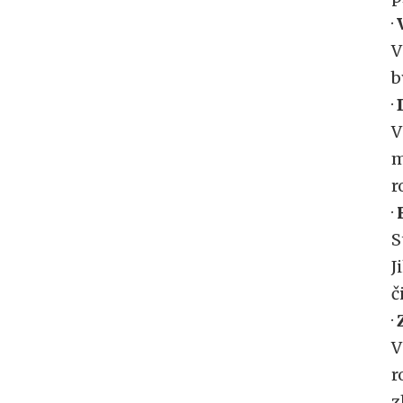
·
V
b
·
V
m
r
·
S
J
č
·
V
r
z