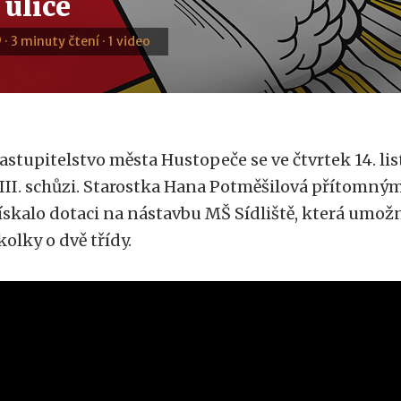
 ulice
9 · 3 minuty čtení · 1 video
astupitelstvo města Hustopeče se ve čtvrtek 14. li
III. schůzi. Starostka Hana Potměšilová přítomný
ískalo dotaci na nástavbu MŠ Sídliště, která umož
kolky o dvě třídy.