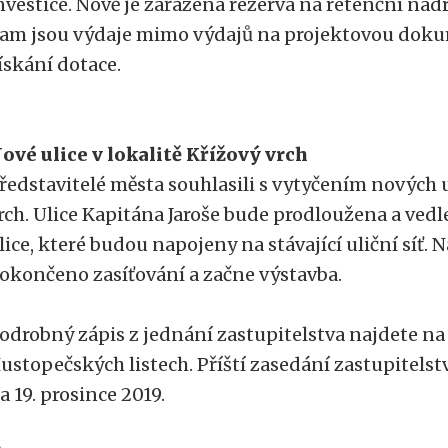
nvestice. Nově je zařazena rezerva na retenční nád
am jsou výdaje mimo výdajů na projektovou doku
ískání dotace.
ové ulice v lokalitě Křížový vrch
ředstavitelé města souhlasili s vytyčením nových ul
rch. Ulice Kapitána Jaroše bude prodloužena a vedl
lice, které budou napojeny na stávající uliční síť. 
okončeno zasíťování a začne výstavba.
odrobný zápis z jednání zastupitelstva najdete na
ustopečských listech. Příští zasedání zastupitels
a 19. prosince 2019.