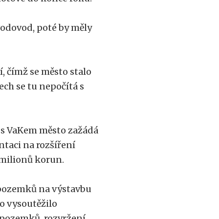
vodovod, poté by měly
í, čímž se město stalo
ech se tu nepočítá s
ě s VaKem město zažádá
taci na rozšíření
 milionů korun.
 pozemků na výstavbu
to vysoutěžilo
 pozemků, rozvržení