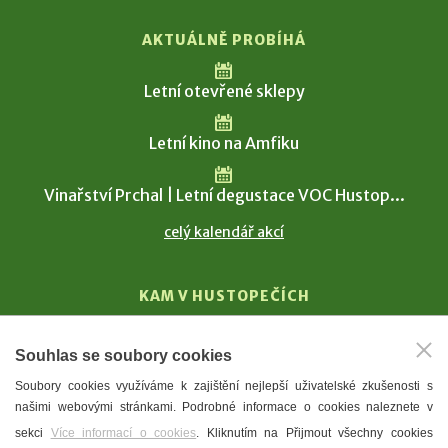
AKTUÁLNĚ PROBÍHÁ
Letní otevřené sklepy
Letní kino na Amfiku
Vinařství Prchal | Letní degustace VOC Hustop...
celý kalendář akcí
KAM V HUSTOPEČÍCH
Vinařství
Souhlas se soubory cookies
T. G. Masaryk
Soubory cookies využíváme k zajištění nejlepší uživatelské zkušenosti s
Mandloně
našimi webovými stránkami. Podrobné informace o cookies naleznete v
Ubytování
sekci
Více informací o cookies
. Kliknutím na Přijmout všechny cookies