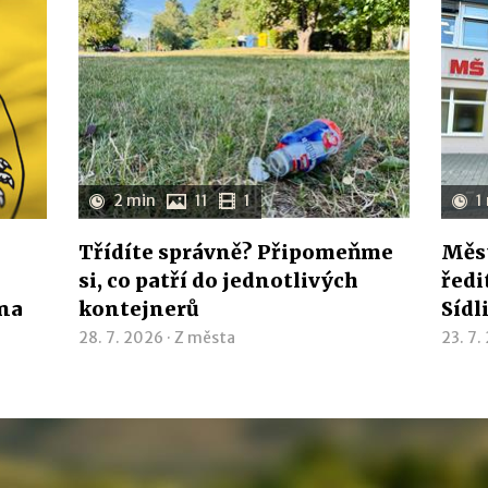
2 min
11
1
1
Třídíte správně? Připomeňme
Měst
si, co patří do jednotlivých
ředi
ína
kontejnerů
Sídl
28. 7. 2026 ·
Z města
23. 7.