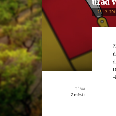
úřad 
23. 12. 201
Z
ú
d
D
-
TÉMA
Z města