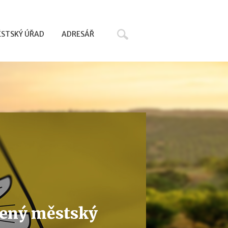
Hledat
STSKÝ ÚŘAD
ADRESÁŘ
řený městský