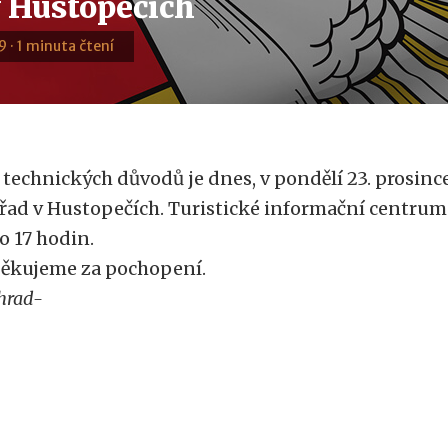
v Hustopečích
9 · 1 minuta čtení
 technických důvodů je dnes, v pondělí 23. prosin
řad v Hustopečích. Turistické informační centrum
o 17 hodin.
ěkujeme za pochopení.
hrad-