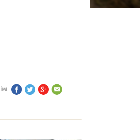
ÍMI
FB
TW
GP
EM