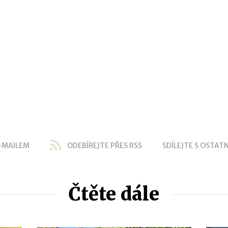
-MAILEM
ODEBÍREJTE PŘES RSS
SDÍLEJTE S OSTATN
Čtěte dále