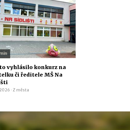
 min
o vyhlásilo konkurz na
telku či ředitele MŠ Na
išti
 2026 ·
Z města