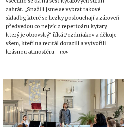
všechno se dá na šest kytarových strun
zahrát. „Snažili jsme se vybrat takové
skladby, které se hezky poslouchají a zároveň
předvedou co nejvíc z repertoáru kytary,
který je obrovský,“ říká Pozdniakov a děkuje
všem, kteří na recitál dorazili a vytvořili
krásnou atmosféru. -
nov-