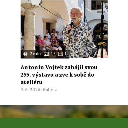
2 min
17
1
Antonín Vojtek zahájil svou
255. výstavu a zve k sobě do
ateliéru
9. 6. 2026 ·
Kultura