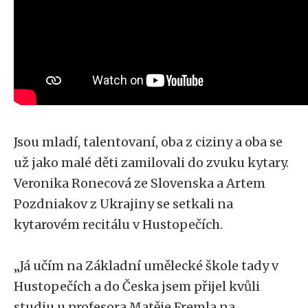
Jsou mladí, talentovaní, oba z ciziny a oba se
už jako malé děti zamilovali do zvuku kytary.
Veronika Ronecová ze Slovenska a Artem
Pozdniakov z Ukrajiny se setkali na
kytarovém recitálu v Hustopečích.
„Já učím na Základní umělecké škole tady v
Hustopečích a do Česka jsem přijel kvůli
studiu u profesora Matěje Fremla na