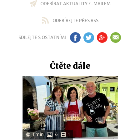
ODEBÍRAT AKTUALITY E-MAILEM
ODEBÍREJTE PŘES RSS
SDÍLEJTE S OSTATNÍMI
FB
TW
GP
EM
Čtěte dále
1 min
6
1