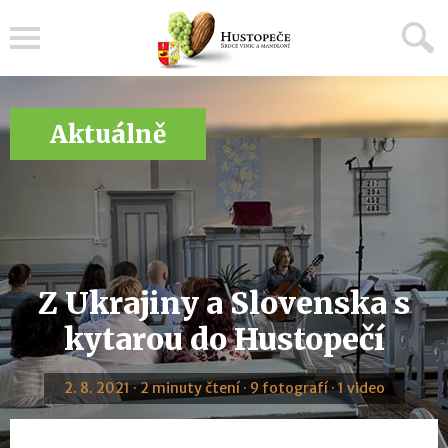
Menu
Aktuálně
Z Ukrajiny a Slovenska s
kytarou do Hustopečí
2. 8. 2021 · 2 minuty čtení · 9 fotografí · 1 video