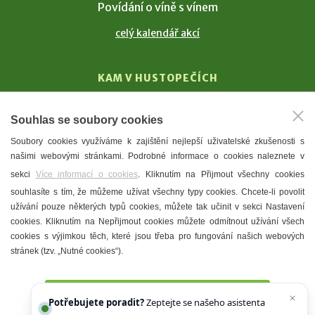
Povídání o víně s vínem
celý kalendář akcí
KAM V HUSTOPEČÍCH
Vinařství
Souhlas se soubory cookies
T. G. Masaryk
Soubory cookies využíváme k zajištění nejlepší uživatelské zkušenosti s
Mandloně
našimi webovými stránkami. Podrobné informace o cookies naleznete v
Ubytování
sekci
Více informací o cookies
. Kliknutím na Přijmout všechny cookies
Restaurace
souhlasíte s tím, že můžeme užívat všechny typy cookies. Chcete-li povolit
užívání pouze některých typů cookies, můžete tak učinit v sekci Nastavení
Městské muzeum a galerie
cookies. Kliknutím na Nepřijmout cookies můžete odmítnout užívání všech
Denní meníčka
cookies s výjimkou těch, které jsou třeba pro fungování našich webových
stránek (tzv. „Nutné cookies“).
Mapa města
Přijmout všechny cookies
Potřebujete poradit?
Zeptejte se našeho asistenta