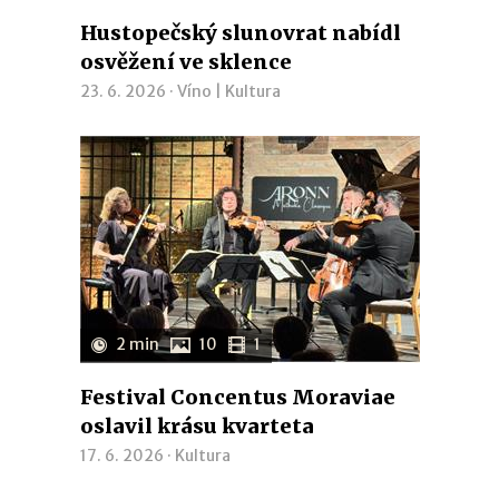
Hustopečský slunovrat nabídl
osvěžení ve sklence
23. 6. 2026 ·
Víno
|
Kultura
2 min
10
1
Festival Concentus Moraviae
oslavil krásu kvarteta
17. 6. 2026 ·
Kultura